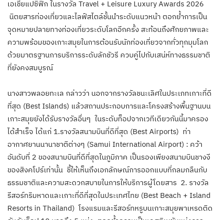
เอเชียแปซิฟิก ในรางวัล Travel + Leisure Luxury Awards 2026
นิตยสารท่องเที่ยวและไลฟ์สไตล์ชั้นนำระดับแนวหน้า ตอกย้ำการเป็น
จุดหมายปลายทางท่องเที่ยวระดับโลกอีกครั้ง สะท้อนถึงศักยภาพและ
ความพร้อมของเกาะสมุยในการต้อนรับนักท่องเที่ยวจากทั่วทุกมุมโลก
ด้วยมาตรฐานการบริการระดับลักชัวรี ควบคู่ไปกับเสน่ห์ทางธรรมชาติ
ที่ยังคงสมบูรณ์
นางสาวพลอยทะเล กล่าวว่า นอกจากรางวัลชนะเลิศในประเภทเกาะที่ดี
ที่สุด (Best Islands) แล้วสถานประกอบการและโครงสร้างพื้นฐานบน
เกาะสมุยยังได้รับรางวัลอื่นๆ ในระดับท็อปจากเวทีเดียวกันนี้มาครอง
ได้สำเร็จ ได้แก่ 1.รางวัลสนามบินที่ดีที่สุด (Best Airports) ท่า
อากาศยานนานาชาติต่างๆ (Samui International Airport) : คว้า
อันดับที่ 2 ของสนามบินที่ดีที่สุดในภูมิภาค เป็นรองเพียงสนามบินชางงี
ของสิงคโปร์เท่านั้น ชี้ให้เห็นถึงเอกลักษณ์การออกแบบที่กลมกลืนกับ
ธรรมชาติและความสะดวกสบายในการให้บริการผู้โดยสาร 2. รางวัล
รีสอร์ทริมหาดและเกาะที่ดีที่สุดในประเทศไทย (Best Beach + Island
Resorts in Thailand) โรงแรมและรีสอร์ทหรูบนเกาะสมุยพาเหรดติด