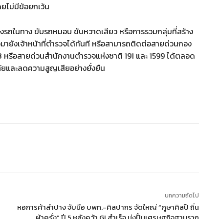
ยไม่มีข้อยกเว้น
งรถในทาง ขับรถหมอบ ขับหวาดเสียว หรือการรวมกลุ่มที่สร้าง
ายังเจ้าหน้าที่ตำรวจได้ทันที หรือสามารถติดต่อสายด่วนกอง
 หรือสายด่วนสำนักงานตำรวจแห่งชาติ 191 และ 1599 ได้ตลอด
ดภัยและลดความสูญเสียอย่างยั่งยืน
บทความถัดไป
หอการค้าลำปาง จับมือ บพท.-ศิลปากร จัดใหญ่ “ภูษาศิลป์ ถิ่น
ผ้าครั่ง” ปี 5 หลังคว้า GI สำเร็จ มุ่งปั้นเศรษฐกิจฐานราก