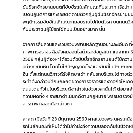
ขับขี่รถจักรยานยนต์ที่ขับขี่รถในลักษณะที่ประมาทหรือน่าหว
เปิดปฏิบัติการแกะรอยติดตามตัวกลุ่มผู้ขับขี่รถจักรยานย
พฤติกรรมขับขี่ในลักษณะหมอบราบไปกับตัวรถ บนถนนวิภาวด
กับประชาชนผู้ใช้รถใช้ถนนเป็นอย่างมาก นั้น
จากการสืบสวนและรวบรวมพยานหลักฐานอย่างละเอียด ทั
ภาพการจราจร สื่อสังคมออนไลน์ และข้อมูลเบาะแสจากเครือ
2569 กลุ่มผู้ต้องหาได้รวมตัวขับขี่รถจักรยานยนต์ใช้ความ
อย่างกะทันหัน โดยไม่ให้สัญญาณไฟ และขับขี่ในลักษณะห
อื่น ตั้งแต่ถนนวิภาวดีรังสิตขาเข้า กลับรถบริเวณใต้ทาง
ระทำดังกล่าวมีลักษณะกีดขวางการจราจรและอาจก่อให้เกิดอ
ถนนโดยทั่วไปในบริเวณดังกล่าวในช่วงเวลานั้นได้ ต่อมาเจ้า
ความผิดทั้ง 4 รายมาดำเนินคดีตามกฎหมาย พร้อมตรวจยึ
สารภาพตลอดข้อกล่าวหา
ล่าสุด เมื่อวันที่ 23 มิถุนายน 2569 ศาลแขวงพระนครเหนือ
รถในลักษณะที่เห็นได้ว่าไม่คำนึงถึงความปลอดภัยในชีวิตหร