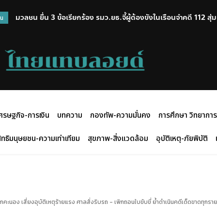
มวลชน ยื่น 3 ข้อเรียกร้อง รมว.ยธ.จี้ผู้ต้องขังในเรือนจำคดี 112 สุ่ม
ด่วน! นายกฯ สั่ง มท.2 ลงพื้นที่เหตุยิง ในโรงเรียนย่านนนทบุรี ท
วน
หลังได้รับจดหมายจาก”ทนายอานนท์”
คืบหน้า
ศรษฐกิจ-การเงิน
บทความ
กองทัพ-ความมั่นคง
การศึกษา วิทยาการ
ิทธิมนุษยชน-ความเท่าเทียม
สุขภาพ-สิ่งแวดล้อม
อุบัติเหตุ-ภัยพิบัติ
กคะนอง เสี่ยงอุบัติเหตุร้ายแรง ศาลสั่งริบรถ - เพิกถอนใบขับขี่ ย้ำดำเนินคดีเด็ดขาดทุกรา