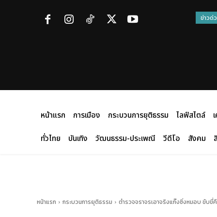
ข่าวด่
หน้าแรก
การเมือง
กระบวนการยุติธรรม
ไลฟ์สไตล์
เ
ทั่วไทย
บันเทิง
วัฒนธรรม-ประเพณี
วีดีโอ
สังคม
ส
หน้าแรก
กระบวนการยุติธรรม
ตำรวจจราจรเอาจริงแก๊งซิ่งหมอบ ขับขี่คึ