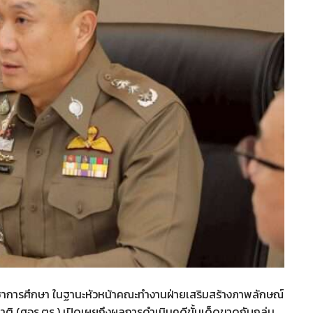
บัญชาการศึกษา ในฐานะหัวหน้าคณะทำงานฝ่ายเสริมสร้างภาพลักษณ์
ิ (ศจร.ตร.) เปิดเผยถึงผลการดำเนินคดีขั้นเด็ดขาดกับกลุ่ม