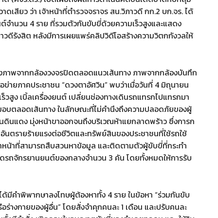
าดเสียว ว่า เจ้าหน้าที่ตำรวจจราจร สน.วิภาวดี กก.2 บก.จร. ได้
นต์จำนวน 4 ราย ที่รวมตัวกันขับขี่ด้วยความเร็วสูงและแสดง
ีรังสิต หลังมีการเผยแพร่คลิปวิดีโอสร้างความวิตกกังวลให้
้งภาพจากกล้องวงจรปิดตลอดแนวเส้นทาง ภาพจากกล้องบันทึก
ข่ายภาคประชาชน “ดวงตาอัศวิน” พบว่าเมื่อวันที่ 4 มิถุนายน
เร็วสูง เบิ้ลเครื่องยนต์ เปลี่ยนช่องทางเดินรถแทรกไปแทรกมา
มอบตลอดเส้นทาง ในลักษณะที่ไม่คำนึงถึงความปลอดภัยของผู้
ด่วนดินแดง มุ่งหน้าขาออกจนถึงบริเวณห้าแยกลาดพร้าว ซึ่งการก
ันตรายร้ายแรงต่อชีวิตและทรัพย์สินของประชาชนที่ใช้รถใช้
หน้าที่สามารถสืบสวนหาข้อมูล และติดตามตัวผู้ขับขี่ที่กระทำ
ดรถจักรยานยนต์ของกลางจำนวน 3 คัน โดยทั้งหมดให้การรับ
ได้มีคำพิพากษาลงโทษผู้ต้องหาทั้ง 4 ราย ในข้อหา “ร่วมกันขับ
ือร่างกายของผู้อื่น” โดยสั่งจำคุกคนละ 1 เดือน และปรับคนละ