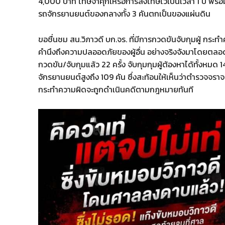
4,000 บาท โทษจำคุกให้รอการลงโทษไว้เป็นเวลา 1 ปี พร้อม
รถจักรยานยนต์ของกลางทั้ง 3 คันตกเป็นของแผ่นดิน
ขอชื่นชม สน.วิภาวดี บก.จร. ที่มีการกวดขันจับกุมผู้ กร
คำนึงถึงความปลออดภัยของผู้อื่น อย่างจริงจังมาโดยตลอด 
กวดขัน/จับกุมแล้ว 22 ครั้ง จับกุมกุมผู้ต้องหาได้ทั้งห
จักรยานยนต์สูงถึง 109 คัน ซึ่งสะท้อนให้เห็นว่าตำรวจจราจร
กระทำความผิดจะถูกดำเนินคดีตามกฎหมายทันที