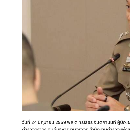
วันที่ 24 มิถุนายน 2569 พล.ต.ท.นิธิธร จินตกานนท์ ผู้
ตำรวจจราจร ศูนย์บริหารงานจราจร สำนักงานตำรวจแห่งชาต