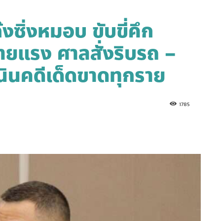
ซิ่งหมอบ ขับขี่คึก
ร้ายแรง ศาลสั่งริบรถ –
เนินคดีเด็ดขาดทุกราย
1785