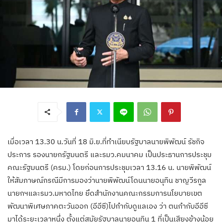
เมื่อเวลา 13.30 น.วันที่ 18 มิ.ย.ที่ทำเนียบรัฐบาลนายพิพัฒน์ รัชกิจ
ประการ รองนายกรัฐมนตรี และรมว.คมนาคม เป็นประธานการประชุม
คณะรัฐมนตรี (ครม.) โดยก่อนการประชุมเวลา 13.16 น. นายพิพัฒน์
ให้สัมภาษณ์กรณีมีการมองว่านายพิพัฒน์โดนนายอนุทิน ชาญวีรกูล
นายกฯและรมว.มหาดไทย ยึดสำนักงานคณะกรรมการนโยบายเขต
พัฒนาพิเศษภาคตะวันออก (อีอีซี)ไปกำกับดูแลเอง ว่า ตนกำกับอีอีซี
มาได้ระยะเวลาหนึ่ง ตั้งแต่สมัยรัฐบาลนายอนุทิน 1 ที่เป็นเสียงข้างน้อย