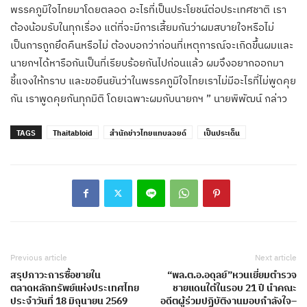
พรรคภูมิใจไทยมาโดยตลอด อะไรที่เป็นประโยชน์ต่อประเทศชาติ เรา
ต้องน้อมรับในทุกเรื่อง แต่ที่จะมีการเสี้ยมกันว่าผมสบายใจหรือไม่
เป็นการถูกยึดคืนหรือไม่ ต้องบอกว่าก่อนที่เหตุการณ์จะเกิดขึ้นผมและ
นายกฯได้หารือกันเป็นที่เรียบร้อยกันไปก่อนแล้ว ผมจึงอยากออกมา
ชี้แจงให้ทราบ และขอยืนยันว่าในพรรคภูมิใจไทยเราไม่มีอะไรที่ไม่พูดคุย
กัน เราพูดคุยกันทุกมิติ โดยเฉพาะผมกับนายกฯ ” นายพิพัฒน์ กล่าว
TAGS
Thaitabloid
สำนักข่าวไทยแทบลอยด์
เป็นประเด็น
Previous article
Next article
สรุปภาวะการซื้อขายใน
“พล.ต.อ.อดุลย์”หวนเยี่ยมตำรวจ
ตลาดหลักทรัพย์แห่งประเทศไทย
ชายแดนใต้ในรอบ 21 ปี นำคณะ
ประจำวันที่ 18 มิถุนายน 2569
อดีตผู้ร่วมปฏิบัติงานมอบกำลังใจ–