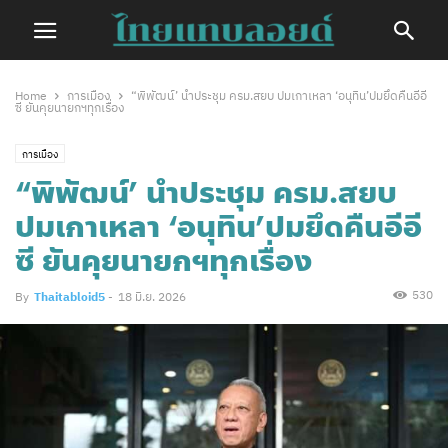
Home
การเมือง
“พิพัฒน์’ นำประชุม ครม.สยบ ปมเกาเหลา ‘อนุทิน’ปมยึดคืนอีอี
ซี ยันคุยนายกฯทุกเรื่อง
การเมือง
“พิพัฒน์’ นำประชุม ครม.สยบ
ปมเกาเหลา ‘อนุทิน’ปมยึดคืนอีอี
ซี ยันคุยนายกฯทุกเรื่อง
530
By
Thaitabloid5
-
18 มิ.ย. 2026