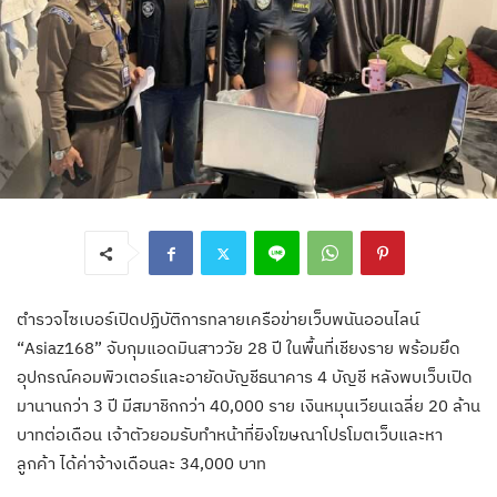
ตำรวจไซเบอร์เปิดปฏิบัติการทลายเครือข่ายเว็บพนันออนไลน์
“Asiaz168” จับกุมแอดมินสาววัย 28 ปี ในพื้นที่เชียงราย พร้อมยึด
อุปกรณ์คอมพิวเตอร์และอายัดบัญชีธนาคาร 4 บัญชี หลังพบเว็บเปิด
มานานกว่า 3 ปี มีสมาชิกกว่า 40,000 ราย เงินหมุนเวียนเฉลี่ย 20 ล้าน
บาทต่อเดือน เจ้าตัวยอมรับทำหน้าที่ยิงโฆษณาโปรโมตเว็บและหา
ลูกค้า ได้ค่าจ้างเดือนละ 34,000 บาท