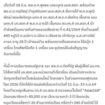
เมื่อวันที่ 18 มิ.ย. พล.ต.ท.สุรพล เปรมบุตร ผบช.สอท. พร้อมด้วย
พล.ต.ต.กฤตัชญ์ บำรุงรัตนยศ ผบก.สอท.4 สั่งการให้ พ.ต.อ.พุฒิ
พัฒน์ พนมชัยจิรกุล ผกก.4 บก.สอท.4 พ.ต.ท.ชัยภัทร เชื้อสาย รอง
ผกก.4 บก.สอท.4 พ.ต.ท.อาณัติ เข็มทอง สว.กก.4 บก.สอท.4 นำ
กำลังพร้อมหมายค้นศาลแขวงเชียงราย ที่ ค.41/2569 ค้นบ้านเลขที่
440 หมู่10 ต.แม่ยาว อ.เมือง จ.เชียงราย เข้าจับกุม น.ส.เสาวณีย์
อาจอ อายุ 28 ปี เจ้าของบ้าน พร้อมตรวจยึดของกลาง โน๊ตบุ๊ก 1
เครื่อง โทรศัพท์มือถือ 1 เครื่อง และอุปกรณ์รับส่งสัญญาณ
อินเทอร์เน็ต
ทั้งนี้ ตามนโยบายของรัฐบาล และ พล.ต.อ.กิตติ์รัฐ พันธุ์เพ็ชร์ ผบ.ตร.
ได้สั่งการให้ บช.สอท.และหน่วยงานที่เกี่ยวข้อง เดินหน้าปราบปราม
จับกุมเครือข่ายเว็บพนันออนไลน์ โดยเฉพาะ ในช่วงมหกรรมฟุตบอล
โลก 2026 ที่จัดให้มีการแข่งขันในระหว่างวันที่ 11 มิ.ย.-19 ก.ค.69
โดยตำรวจชุดสืบสวน กก.4 บก.สอท.4 ตรวจพบเว็บไซต์ “Asiaz168″
มียอดสมาชิกกว่า 40,000 ราย เปิดมานานกว่า 3 ปี มียอดเงิน
หมุนเวียนเฉลี่ยกว่า 20 ล้านบาทต่อเดือน หรือกว่า 240 ล้านต่อปี ได้