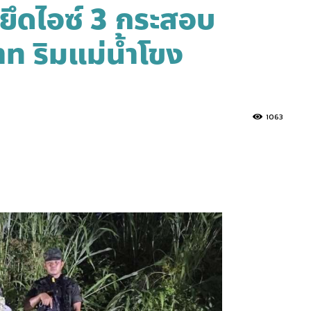
ยึดไอซ์ 3 กระสอบ
าท ริมแม่น้ำโขง
1063