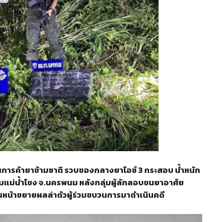
การค้ายาข้ามชาติ รวบของกลางยาไอซ์ 3 กระสอบ น้ำหนัก
ริมแม่น้ำโขง จ.นครพนม หลังกลุ่มผู้ลักลอบขนยาอาศัย
ดินหน้าขยายผลล่าตัวผู้ร่วมขบวนการมาดำเนินคดี