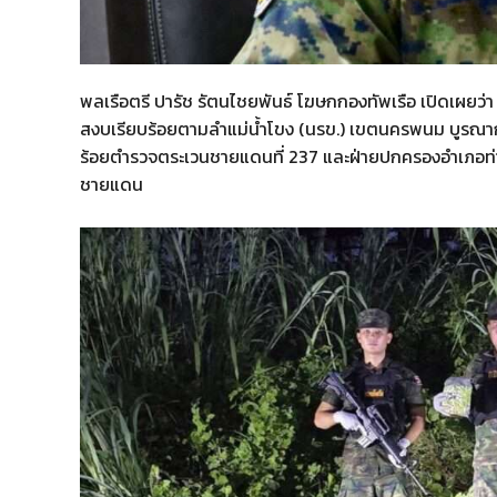
พลเรือตรี ปารัช รัตนไชยพันธ์ โฆษกกองทัพเรือ เปิดเผยว่า 
สงบเรียบร้อยตามลำแม่น้ำโขง (นรข.) เขตนครพนม บูรณากา
ร้อยตำรวจตระเวนชายแดนที่ 237 และฝ่ายปกครองอำเภอท่า
ชายแดน