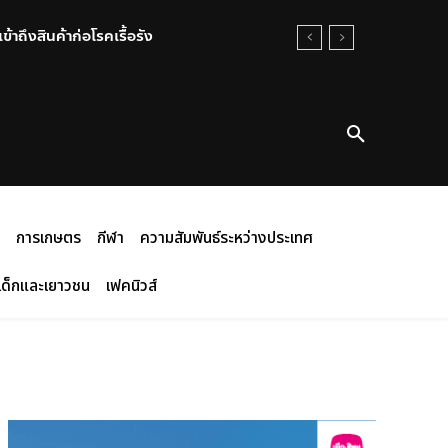
งสินค้าก่อโรคเรื้อรัง
กตรวจ พิรุธโผล่เจอซุกยาบ้า-ไอซ์มา
การเกษตร
กีฬา
ความสัมพันธ์ระหว่างประเทศ
เด็กและเยาวชน
เฟคนิวส์