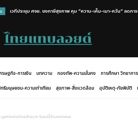
เวทีประชุม ศจย. ชงภาษีสุขภาพ คุม “หวาน-เค็ม-เมา-ควัน“ ลดการเข้าถึ
ไม่เข็ดคุก! หนุ่ม 42 เพิ่งพ้นโทษไม่ถึงเดือน เจอตำรวจทางหลวงเรีย
วน
เต็มตัว
ศรษฐกิจ-การเงิน
บทความ
กองทัพ-ความมั่นคง
การศึกษา วิทยาการ
ิทธิมนุษยชน-ความเท่าเทียม
สุขภาพ-สิ่งแวดล้อม
อุบัติเหตุ-ภัยพิบัติ
บ มูลค่าหลายร้อยล้านบาท ริมแม่น้ำโขงนครพนม