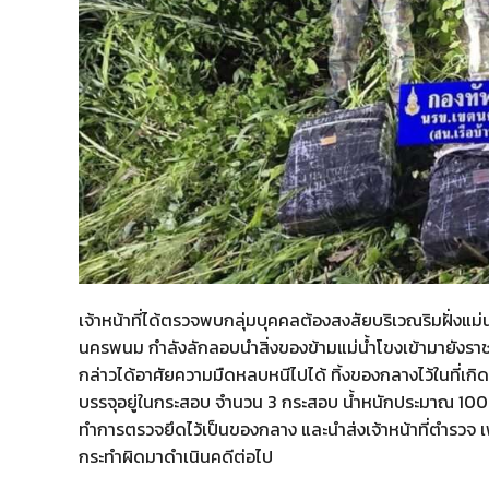
เจ้าหน้าที่ได้ตรวจพบกลุ่มบุคคลต้องสงสัยบริเวณริมฝั่งแม่น
นครพนม กำลังลักลอบนำสิ่งของข้ามแม่น้ำโขงเข้ามายังราชอ
กล่าวได้อาศัยความมืดหลบหนีไปได้ ทิ้งของกลางไว้ในที่เ
บรรจุอยู่ในกระสอบ จำนวน 3 กระสอบ น้ำหนักประมาณ 100
ทำการตรวจยึดไว้เป็นของกลาง และนำส่งเจ้าหน้าที่ตำรวจ
กระทำผิดมาดำเนินคดีต่อไป