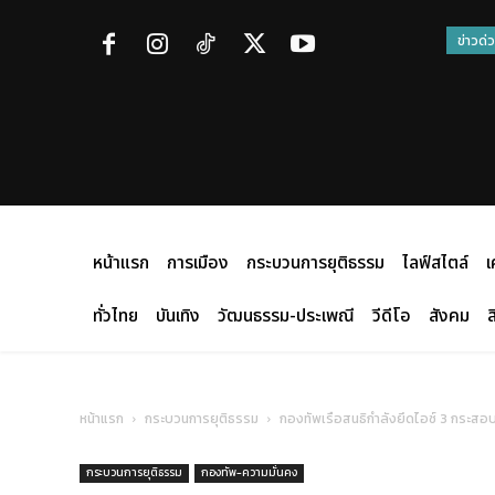
ข่าวด่
หน้าแรก
การเมือง
กระบวนการยุติธรรม
ไลฟ์สไตล์
เ
ทั่วไทย
บันเทิง
วัฒนธรรม-ประเพณี
วีดีโอ
สังคม
ส
หน้าแรก
กระบวนการยุติธรรม
กองทัพเรือสนธิกำลังยึดไอซ์ 3 กระสอ
กระบวนการยุติธรรม
กองทัพ-ความมั่นคง