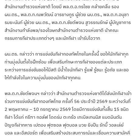
สำนักงานตำรวจแห่งชาติ โดยมี พล.ต.อ.กรไชย คล้ายคลึง รอง
ผบ.ตร., พล.ต.ท.ณพวัฒน์ อารยางกูร ผู้ช่วย ผบ.ตร., พล.ต.ท.อนุชา
รมยะนันท์ ผู้ช่วย ผบ.ตร., พล.ต.ท.ชัยต์พจน สูวรรณรักษ์ ผู้บัญชาการ
สำนักงานกำลังพล/รองโฆษกสำนักงานตำรวจแห่งชาติ นำคณะ
กรรมการกีฬาประเภทต่างๆ และนักกีฬา เข้ารับโอวาท
ผบ.ตร. กล่าวว่า การแข่งขันกีฬากองทัพไทยในครั้งนี้ ขอให้นักกีฬาทุก
ท่านมุ่งมั่นตั้งใจฝึกซ้อม เพื่อเสริมทักษะการกีฬาของแต่ละประเภท
ระหว่างการแข่งขันขอให้มีสติ มีน้ำใจนักกีฬา รู้แพ้ รู้ชนะ รู้อภัย และขอ
ให้กำลังใจในความมุ่งมั่นของนักกีฬาทุกคน
พล.ต.ท.ชัยต์พจนฯ กล่าวว่า สำนักงานตำรวจแห่งชาติได้ส่งนักกีฬาเข้า
ร่วมการแข่งขันกีฬากองทัพไทย ครั้งที่ 56 ประจำปี 2569 ระหว่างวันที่
2 พฤษภาคม – 10 กรกฎาคม 2569 โดยมีการแข่งขันทั้งสิ้น 15 ชนิด
กีฬา ได้แก่ กรีฑา กอล์ฟ โดดร่ม ตะกร้อ เทเบิลเทนนิส แบดมินตัน
ปัญจกีฬาทหาร เปตอง ฟุตซอล ฟุตบอล มวย ยิงปืน รักบี้ วอลเล่ย์
บอล และอีสปอร์ต เพื่อเสริมสร้างประสบการณ์และเชื่อมความสามัคคี