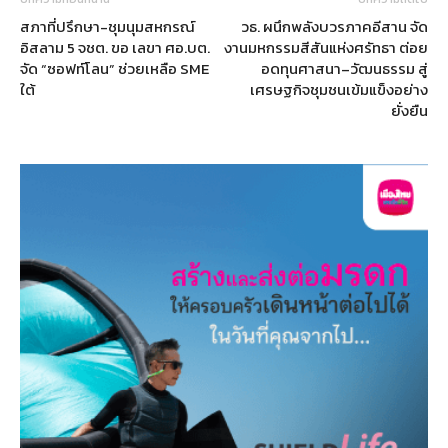
สภาที่ปรึกษา-ชุมนุมสหกรณ์
วธ. ผนึกพลังบวรภาคอีสาน จัด
อิสลาม 5 จชต. ขอ เลขา ศอ.บต.
งานมหกรรมสีสันแห่งศรัทธา ต่อย
จัด “ซอฟท์โลน” ช่วยเหลือ SME
อดทุนศาสนา–วัฒนธรรม สู่
ใต้
เศรษฐกิจชุมชนเข้มแข็งอย่าง
ยั่งยืน