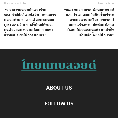
Previous article
Next article
“รวบสาวหล่อ พนักงานร้าน
“ปคม.จับร้านนวดเพื่อสุขภาพ แค่
รองเท้ายี่ห้อดัง หลังร้านปิดกิจการ
บังหน้า พบลอบนำเด็กต่ำกว่า18
มีรองเท้าหาย 201 คู่ สอบพบสลับ
ขายบริการ เหยื่อเผยขนาดไม่
QR Code รับเงินเข้าบัญชีตัวเอง
สบาย-ร่างกายไม่พร้อม ยังถูก
มูลค่า5 แสน ก่อนหนีซุกบ้านแฟน
บังคับให้ออกรับลูกค้า หักค่าตัว
สาวชลบุรี ยังให้การปฏิเสธ”
แล้วเหลือเพียงไม่กี่บาท”
ABOUT US
FOLLOW US