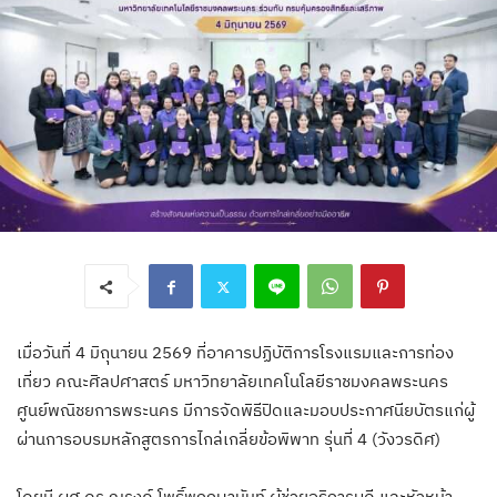
เมื่อวันที่ 4 มิถุนายน 2569 ที่อาคารปฏิบัติการโรงแรมและการท่อง
เที่ยว คณะศิลปศาสตร์ มหาวิทยาลัยเทคโนโลยีราชมงคลพระนคร
ศูนย์พณิชยการพระนคร มีการจัดพิธีปิดและมอบประกาศนียบัตรแก่ผู้
ผ่านการอบรมหลักสูตรการไกล่เกลี่ยข้อพิพาท รุ่นที่ 4 (วังวรดิศ)
โดยมี ผศ.ดร.ณรงค์ โพธิ์พฤกษานันท์ ผู้ช่วยอธิการบดี และหัวหน้า