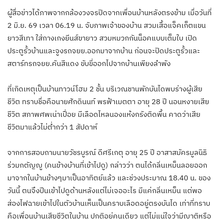
ผู้สื่อข่าวได้ภาพจากกล้องวงจรปิดจากเพื่อนบ้านหลังตรงข้าม เมื่อวันที่
2 มิ.ย. 69 เวลา 06.19 น. จับภาพเจ้าของบ้าน สวมเสื้อแจ็คเก็ตแขน
ยาวสีเทา ใส่กางเกงยีนส์ขายาว สวมหมวกกันน็อคแบบเต็มใบ เปิด
ประตูรั้วบ้านและจูงรถจยย.ออกมาจากบ้าน ก่อนจะปิดประตูรั้วและ
สตาร์ทรถจยย.คันสีแดง ขับขี่ออกไปจากบ้านเพียงลำพัง
ที่เกิดเหตุเป็นบ้านทาวน์โฮม 2 ชั้น บริเวณชานพักบันไดพบร่างผู้เสีย
ชีวิต ทราบชื่อคือนายศักดินนท์ พรฟ้าเมตตา อายุ 28 ปี นอนหงายเสีย
ชีวิต สภาพศพเน่าเปื่อย มีเลือดไหลนองแห้งกรังติดพื้น คาดว่าเสีย
ชีวิตมาแล้วไม่ต่ำกว่า 1 สัปดาห์
จากการสอบถามนายวัชรบูรณ์ ดีศรีเกตุ อายุ 25 ปี อาสาสมัครมูลนิธิ
ร่วมกตัญญู (คนข้างบ้านที่เข้าไปดู) กล่าวว่า ตนได้กลิ่นเหม็นลอยออก
มาจากในบ้านข้างๆมาเป็นอาทิตย์แล้ว และช่วงประมาณ 18.40 น. ของ
วันนี้ ตนจึงปีนเข้าไปดูด้านหลังแต่ไม่เจออะไร มีแค่กลิ่นเหม็น แต่พอ
ส่องไฟฉายเข้าไปในตัวบ้านเห็นเป็นคราบเลือดอยู่ตรงบันได เท่าที่ทราบ
คือเพื่อนบ้านเสียชีวิตในบ้าน ปกติอยู่คนเดียว แต่ไม่แน่ใจว่ามีญาติหรือ