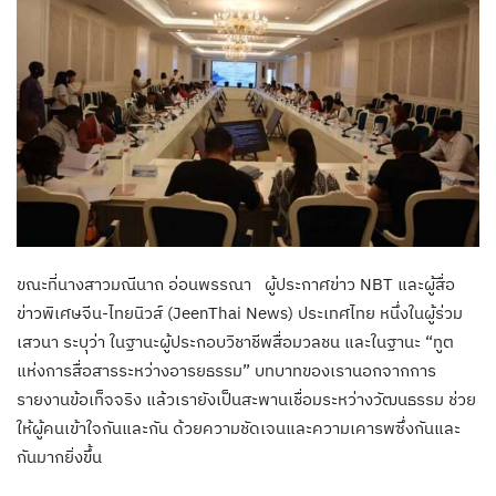
ขณะที่นางสาวมณีนาถ อ่อนพรรณา ผู้ประกาศข่าว NBT และผู้สื่อ
ข่าวพิเศษจีน-ไทยนิวส์ (JeenThai News) ประเทศไทย หนึ่งในผู้ร่วม
เสวนา ระบุว่า ในฐานะผู้ประกอบวิชาชีพสื่อมวลชน และในฐานะ “ทูต
แห่งการสื่อสารระหว่างอารยธรรม” บทบาทของเรานอกจากการ
รายงานข้อเท็จจริง แล้วเรายังเป็นสะพานเชื่อมระหว่างวัฒนธรรม ช่วย
ให้ผู้คนเข้าใจกันและกัน ด้วยความชัดเจนและความเคารพซึ่งกันและ
กันมากยิ่งขึ้น