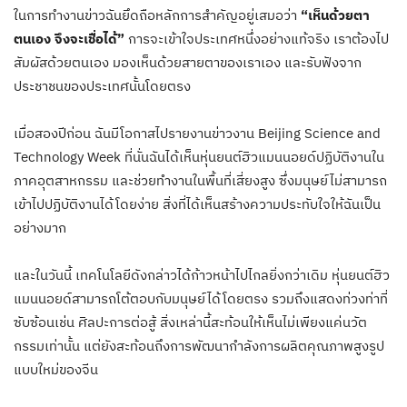
ในการทำงานข่าวฉันยึดถือหลักการสำคัญอยู่เสมอว่า
“เห็นด้วยตา
ตนเอง จึงจะเชื่อได้”
การจะเข้าใจประเทศหนึ่งอย่างแท้จริง เราต้องไป
สัมผัสด้วยตนเอง มองเห็นด้วยสายตาของเราเอง และรับฟังจาก
ประชาชนของประเทศนั้นโดยตรง
เมื่อสองปีก่อน ฉันมีโอกาสไปรายงานข่าวงาน Beijing Science and
Technology Week ที่นั่นฉันได้เห็นหุ่นยนต์ฮิวแมนนอยด์ปฏิบัติงานใน
ภาคอุตสาหกรรม และช่วยทำงานในพื้นที่เสี่ยงสูง ซึ่งมนุษย์ไม่สามารถ
เข้าไปปฏิบัติงานได้โดยง่าย สิ่งที่ได้เห็นสร้างความประทับใจให้ฉันเป็น
อย่างมาก
และในวันนี้ เทคโนโลยีดังกล่าวได้ก้าวหน้าไปไกลยิ่งกว่าเดิม หุ่นยนต์ฮิว
แมนนอยด์สามารถโต้ตอบกับมนุษย์ได้โดยตรง รวมถึงแสดงท่วงท่าที่
ซับซ้อนเช่น ศิลปะการต่อสู้ สิ่งเหล่านี้สะท้อนให้เห็นไม่เพียงแค่นวัต
กรรมเท่านั้น แต่ยังสะท้อนถึงการพัฒนากำลังการผลิตคุณภาพสูงรูป
แบบใหม่ของจีน