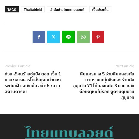
TAGS
Thaitabloid
สำนักข่าวไทยแทบลอยด์
เป็นประเด็น
Previous article
Next article
ด่วน..!!คนร้ายซุ่มยิง ตชด.เจ็บ 1
สืบนครบาล 5 ร่วมสืบคลองตัน
นาย กลางธารโตสั่งทุกหน่วยยก
ตามรวบหนุ่มชิงทองร้านดัง
ระดับเฝ้าระวังเข้ม อย่าประมาท
สุขุมวิท 71 ได้ทองหนัก 3 บาท หลัง
สถานการณ์
ก่อเหตุหนีไม่รอด ถูกจับกุมย่าน
สุขุมวิท