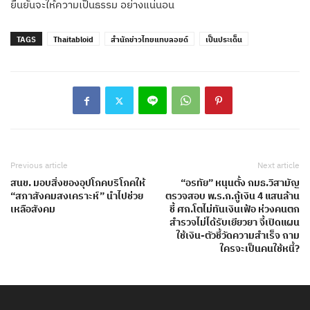
ยืนยันจะให้ความเป็นธรรม อย่างแน่นอน
TAGS
Thaitabloid
สำนักข่าวไทยแทบลอยด์
เป็นประเด็น
Previous article
Next article
สนข. มอบสิ่งของอุปโภคบริโภคให้
“อรทัย” หนุนตั้ง กมธ.วิสามัญ
“สภาสังคมสงเคราะห์” นำไปช่วย
ตรวจสอบ พ.ร.ก.กู้เงิน 4 แสนล้าน
เหลือสังคม
ชี้ ศก.โตไม่ทันเงินเฟ้อ ห่วงคนตก
สำรวจไม่ได้รับเยียวยา จี้เปิดแผน
ใช้เงิน-ตัวชี้วัดความสำเร็จ ถาม
ใครจะเป็นคนใช้หนี้?