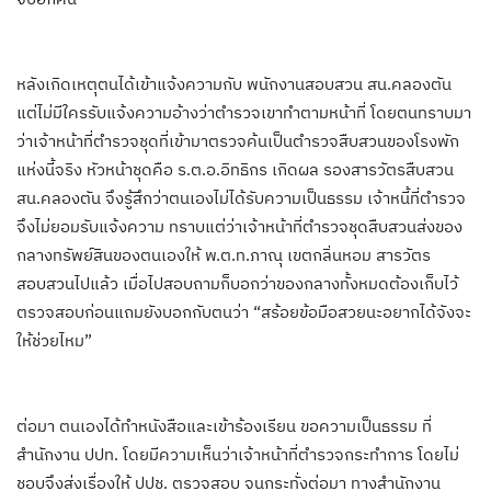
หลังเกิดเหตุตนได้เข้าแจ้งความกับ พนักงานสอบสวน สน.คลองตัน
แต่ไม่มีใครรับแจ้งความอ้างว่าตำรวจเขาทำตามหน้าที่ โดยตนทราบมา
ว่าเจ้าหน้าที่ตำรวจชุดที่เข้ามาตรวจค้นเป็นตำรวจสืบสวนของโรงพัก
แห่งนี้จริง หัวหน้าชุดคือ ร.ต.อ.อิทธิกร เกิดผล รองสารวัตรสืบสวน
สน.คลองตัน จึงรู้สึกว่าตนเองไม่ได้รับความเป็นธรรม เจ้าหนี้ที่ตำรวจ
จึงไม่ยอมรับแจ้งความ ทราบแต่ว่าเจ้าหน้าที่ตำรวจชุดสืบสวนส่งของ
กลางทรัพย์สินของตนเองให้ พ.ต.ท.ภาณุ เขตกลิ่นหอม สารวัตร
สอบสวนไปแล้ว เมื่อไปสอบถามก็บอกว่าของกลางทั้งหมดต้องเก็บไว้
ตรวจสอบก่อนแถมยังบอกกับตนว่า “สร้อยข้อมือสวยนะอยากได้จังจะ
ให้ช่วยไหม”
ต่อมา ตนเองได้ทำหนังสือและเข้าร้องเรียน ขอความเป็นธรรม ที่
สำนักงาน ปปท. โดยมีความเห็นว่าเจ้าหน้าที่ตำรวจกระทำการ โดยไม่
ชอบจึงส่งเรื่องให้ ปปช. ตรวจสอบ จนกระทั่งต่อมา ทางสำนักงาน