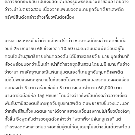
กล่าวยึดทรัพย์สิน เป็นเงินสดและทองรูปพรรณนาฬิกาข้อมือ โดยอ้าง
ว่าจะนำไปตรวจสอบ เนื่องจากแฟนของตนเคยถูกจับคดียาเสพติด
ทรัพย์สินดังกล่าวอ้างเกี่ยวพันต่อเนื่อง
นางสาวชนิภรณ์ เล่าด้วยเสียงเศร้าว่า เหตุการณ์ดังกล่าวเกิดขึ้นเมื่อ
วันที่ 25 มิถุนายน 68 ช่วงเวลา 10.50 น.ขณะตนนอนพักผ่อนอยู่ใน
คอนโดบ้านสุขศรีการ ย่านคลองตัน ได้มีชายฉกรรจ์ 8 นาย บุกเข้ามาที่
ห้องพร้อมบอกว่าเป็นเจ้าหน้าที่ตำรวจชุดสืบสวน โดยไม่มีหมายค้นอ้าง
ว่าจะมาหาหลักฐานกรณีแฟนหนุ่มตนเองที่เคยถูกจับกุมคดีเสพติด
เมื่อไม่พบสิ่งผิดกฎหมายในห้องแต่ไปพบทรัพย์สินของตนเองคือสร้อย
คอทองคำ 5 บาท สร้อยข้อมือ 3 บาท เงินสดจำนวน 60,000 บาท
นาฬิกาข้อมือยี่ห้อ Tag Heuer โดยอ้างว่าทรัพย์สินดังกล่าวอาจเกี่ยว
พันกับสามีของตนที่เคยถูกจับกุมยาเสพติด ตนพยายามชี้แจงและบอก
ว่าทรัพย์สินทั้งหมดตนหามาได้จากหยาดเหงื่อแรงกายไม่เกี่ยวข้องใดๆ
ทั้งสิ้น จึงพูดกับตำรวจชุดดังกล่าวว่า “พวกพี่จะปล้นหนูหรอ” แต่
ตำรวจชุดดังกล่าวกับตะคอกข่มขู่ตนให้อยู่เฉยๆไม่อย่างนั้นเดี๋ยวจะโดน
จับอีกคน