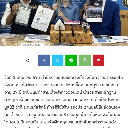
วันที่ 3 มิถุนายน 69 ที่สำนักงานมูลนิธิรณรงค์ทวงคืนความยุติธรรมใน
สังคม ถ.แจ้งวัฒนะ ต.บางตลาด อ.ปากเกร็ดจ.นนทบุรี น.ส.ชนิภรณ์
อายุ 27 ปี อาชีพแม่ค้าขายเสื้อผ้าทางออนไลน์ นำเอกสารหลักฐาน
ต่างๆเข้าร้องเรียนขอความเป็นธรรมกับนายรณรงค์แก้วเป็นประธาน
มูลนิธิ ว่าที่ ร.ต.รภัสสิทธิ์ ภัทรสิริชัยสิน รองประธานมูลนิธิหลังตนเอง
ถูกเจ้าหนี้ตำรวจชุดสืบสวนจำนวน 8 นายบุกเข้ามาค้นห้องพักในคอน
โด โดยไม่มีหมายค้น ไม่พบสิ่งผิดกฎหมาย แต่กลับถูกตำรวจชุดดัง