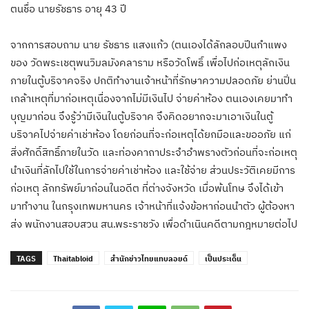
ตนชื่อ นายรัชธาร อายุ 43 ปี
จากการสอบถาม นาย รัชธาร แสงแก้ว (ตนเองได้ลักลอบปีนกำแพง
ของ วัดพระเชตุพนวิมลมังคลาราม หรือวัดโพธิ์ เพื่อไปก่อเหตุลักเงิน
ภายในตู้บริจาคจริง ปกติทำงานเจ้าหน้าที่รักษาความปลอดภัย ย่านปิ่น
เกล้าเหตุที่มาก่อเหตุเนื่องจากไม่มีเงินไป จ่ายค่าห้อง ตนเองเคยมาทํา
บุญมาก่อน จึงรู้ว่ามีเงินในตู้บริจาค จึงคิดอยากจะมาเอาเงินในตู้
บริจาคไปจ่ายค่าเช่าห้อง โดยก่อนที่จะก่อเหตุได้ยกมือและขออภัย แก่
สิ่งศักดิ์สิทธิ์ภายในวัด และท่องคาถาประจําอำพรางตัวก่อนที่จะก่อเหตุ
นำเงินที่ลักไปใช้ในการจ่ายค่าเช่าห้อง และใช้จ่าย ส่วนประวัติเคยมีการ
ก่อเหตุ ลักทรัพย์มาก่อนในอดีต ที่ต่างจังหวัด เมื่อพ้นโทษ จึงได้เข้า
มาทํางาน ในกรุงเทพมหานคร เจ้าหน้าที่แจ้งข้อหาก่อนนำตัว ผู้ต้องหา
ส่ง พนักงานสอบสวน สน.พระราชวัง เพื่อดำเนินคดีตามกฎหมายต่อไป
TAGS
Thaitabloid
สำนักข่าวไทยแทบลอยด์
เป็นประเด็น