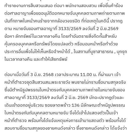
ทำรายงานการสืบสวนเสนอ ต่อมา พนักงานสอบสวน เพื่อยื่นคำร้อง
ต่อศาลอาญาเพื่อขออนุมัติออกหมายจับบุคคลตามภาพถ่ายตามภาพ
บันทึกภาพใบหน้าคนร้ายจากกล้องวงจรปิด ที่ก่อเหตุในคดีนี้ ปรากฏ
ตาม หมายจับของศาลอาญาที่ 3133/2569 ลงวันที่ 2 มิ.ย.2569
ข้อหา ลักทรัพย์ในเวลากลางคืน โดยทำอันตรายสิ่งกีดกั้นสำหรับ
คุ้มครองบุคคลหรือทรัพย์โดยแปลงตัว หรือมอมหน้าหรือทำด้วย
ประการอื่นเพื่อไม่ให้เห็นหรือจำหน้าได้ , ในสถานที่บูชาสาธารณ , บุกรุก
ในเวลากลางคืน และทำให้เสียทรัพย์
ต่อมาเมื่อวันที่ 3 มิ.ย. 2568 เวลาประมาณ 11.00 น. ที่ผ่านมา เจ้า
หน้าที่ตำรวจชุดสืบสวนสน.พระราชวัง พบชายไม่ทราบชื่อนามสกุลจริง
ซึ่งมีตำหนิรูปพรรณใบหน้าตรงกับบุคคลตามภาพถ่ายในหมายจับของ
ศาลอาญาที่ 3133/2569 ลงวันที่ 2 มิ.ย. 2569 มักจะปรากฎตัวและ
เดินเข้าออกอยู่บริเวณ ซอยลาดพร้าว 136 มีลักษณะตำหนิรูปพรรณ
ใบหน้าตรงกันกับบุคคลตามหมายจับ จึงได้เข้าไปแสดงตัวเป็นเจ้า
หน้าที่ตำรวจ พร้อมทั้งได้แจ้งเหตุแห่งการเข้ามาแสดงตัว พร้อมทั้งได้
สอบถามชื่อนามสกุลของชายคนดังกล่าว ซึ่งชายคนดังกล่าว ได้แจ้งว่า