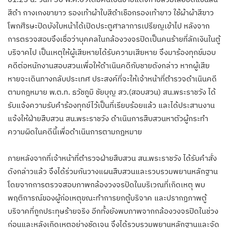
สีดำ กางเกงขายาว รองเท้าผ้าใบสีดำเชือกรองเท้าขาว ใช้ผ้าผ้าสีขาว
โพกศีรษะปิดบังใบหน้าได้เปิดประตูศาลาการเปรียญเข้าไป หลังจาก
การตรวจสอบจึงเชื่อว่าบุคคลในกล้องวงจรปิดเป็นคนร้ายที่ลักเงินในตู้
บริจาคไป เป็นเหตุให้ผู้เสียหายได้รับความเสียหาย จึงมาร้องทุกข์มอบ
คดีต่อหนักงานสอบสวนเพื่อให้ดำเนินคดีกับชายดังกล่าว หากผู้เสีย
หายจะเดินทางกลับประเทศ ประสงค์ที่จะให้เจ้าหน้าที่ตำรวจดำเนินคดี
ตามกฎหมาย พ.ต.ท. ธวัชภูมิ ชัยบุญ สว.(สอบสวน) สน.พระราชวัง ได้
รับแจ้งความรับคำร้องทุกข์ไว้เป็นที่เรียบร้อยแล้ว และได้ประสานงาน
แจ้งให้ฝ่ายสืบสวน สน.พระราชวัง ดำเนินการสืบสวนหาตัวผู้กระทำ
ความผิดในคดีนี้เพื่อดำเนินการตามกฎหมาย
ภายหลังจากที่เจ้าหน้าที่ตำรวจฝ่ายสืบสวน สน.พระราชวัง ได้รับคำสั่ง
ดังกล่าวแล้ว จึงได้ร่วมกันวางแผนสืบสวนและรวบรวมพยานหลักฐาน
โดยจากการตรวจสอบภาพกล้องวงจรปิดในบริเวณที่เกิดเหตุ พบ
พฤติการณ์ของผู้ก่อเหตุขณะทำการยกตู้บริจาค และปรากฏภาพตู้
บริจาคที่ถูกประทุษร้ายจริง อีกทั้งยังพบภาพจากกล้องวงจรปิดในช่วง
ก่อนและหลังเกิดเหตุอย่างชัดเจน จึงได้รวบรวมพยานหลักฐานและจัด