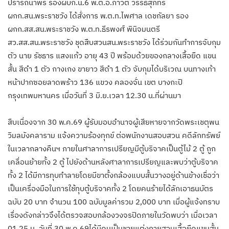
ปรารถนาพร รองผบก.น.6 พ.ต.อ.ภาวัต วรรธสุภัทร
ผกก.สน.พระราชวัง ได้สั่งการ พ.ต.ท.ไพศาล เดชกัลยา รอง
ผกก.สส.สน.พระราชวัง พ.ต.ท.ธีรพงศ์ พินิจมนตรี
สว.สส.สน.พระราชวัง ชุดสืบสวนสน.พระราชวัง ได้ร่วมกันทำการจับกุม
ตัว นาย รัชธาร แสงแก้ว อายุ 43 ปี พร้อมด้วยของกลางเสื้อยืด แขน
สั้น สีดำ 1 ตัว กางเกง ขายาว สีดำ 1 ตัว จับกุมได้บริเวณ บนทางเท้า
หน้าปากซอยลาดพร้าว 136 แขวง คลองจั่น เขต บางกะปิ
กรุงเทพมหานคร เมื่อวันที่ 3 มิ.ย.เวลา 12.30 น.ที่ผ่านมา
สืบเนื่องจาก 30 พ.ค.69 ผู้รับมอบอำนาจผู้เสียหายจากวัดพระเชตุพน
วิมลมังคลาราม แจ้งความร้องทุกข์ ต่อพนักงานสอบสวน คดีลักทรัพย์
ในเวลากลางคืนฯ ภายในศาลาการเปรียญมีตู้บริจาคเป็นตู้ไม้ 2 ตู้ ถูก
เคลื่อนย้ายทั้ง 2 ตู้ ไปยังด้านหลังศาลาการเปรียญและพบว่าตู้บริจาค
ทั้ง 2 ได้มีการทุบทำลายโดยมีขาตั้งกล้องแบบสั้นวางอยู่ด้านข้างเชื่อว่า
เป็นเครื่องมือในการใช้ทุบตู้บริจาคทั้ง 2 โดยคนร้ายได้ลักเอาธนบัตร
ฉบับ 20 บาท จำนวน 100 ฉบับมูลค่ารวม 2,000 บาท เมื่อผู้แจ้งทราบ
เรื่องดังกล่าวจึงได้ตรวจสอบกล้องวงจรปิดภายในวัดพบว่า เมื่อเวลา
01.25 น. วันที่ 30 พ.ค.69ได้มีคนเป็นชายแต่งกายสวมเสื้อยืดแขนสั้น