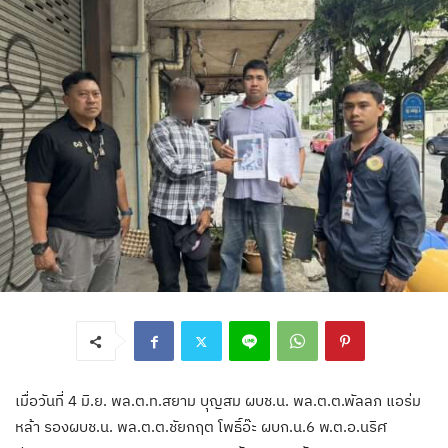
เมื่อวันที่ 4 มิ.ย. พล.ต.ท.สยาม บุญสม ผบช.น. พล.ต.ต.พัลลภ แอร่ม
หล้า รองผบช.น. พล.ต.ต.ชัยกฤต โพธิ์อ๊ะ ผบก.น.6 พ.ต.อ.นริศ