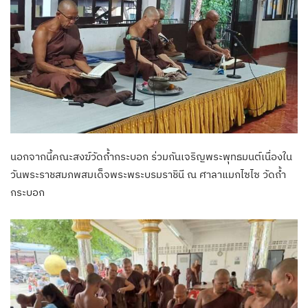
นอกจากนี้คณะสงฆ์วัดถ้ำกระบอก ร่วมกันเจริญพระพุทธมนต์เนื่องใน
วันพระราชสมภพสมเด็จพระพระบรมราชินี ณ ศาลาแมกไซไซ วัดถ้ำ
กระบอก