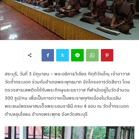
สระบุรี, วันที่ 3 มิถุนายน – พระอธิการวิเชียร กิตฺติวัณโณฺ เจ้าอาวาส
วัดถ้ำกระบอก ร่วมกับอำเภอพระพุทธบาท จัดโครงการวัดสีขาว โดย
ตรวจสารเสพติดให้กับพระภิกษุและฆราวาส ที่พำนักอยู่ในวัดจำนวน
300 รูป/คน เพื่อเป็นการถวายเป็นพระราชกุศลเนื่องในวันเฉลิม
พระชนม์พรรษาสมเด็จพระบรมราชินี ครบ 4 รอบ ณ วัดถ้ำกระบอก
ตำบลขุนโขลน อำเภอพระพุทธ จังหวัดสระบุรี