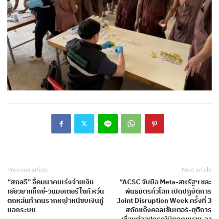
Previous article
Next article
“สกลธี” จี้คมนาคมเร่งจ่ายเงิน
“ACSC จับมือ Meta-สหรัฐฯ และ
เยียวยาแท็กซี่-วินมอเตอร์ไซค์ หวั่น
พันธมิตรทั่วโลก เปิดปฏิบัติการ
ตกหล่นทำคนรากหญ้าหนีซบเงินกู้
Joint Disruption Week ครั้งที่ 3
นอกระบบ
สกัดแก๊งคอลเซ็นเตอร์-ยุติการ
เชื่อมต่ออุปกรณ์ผิดกฎหมาย-อา