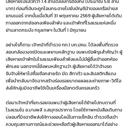
เสียหายไปแล้วกว่า 1.4 ล้านดอลลาร์ฮ่องกง (ประมาณ 5.8 ล้าน
บาท) ก่อนที่เงินจะถูกโอนกระจายไปยังบัญชีม้าของเครือข่ายส
แกมเมอร์ จากนั้นเมื่อวันที่ 31 พฤษภาคม 2569 ผู้เสียหายได้เดิน
ทางออกจากฮ่องกงเพียงลำพัง และเข้าพักที่โรงแรมแห่งหนึ่ง
ย่านลาดกระบัง กรุงเทพฯ ในวันที่ 1 มิถุนายน
อย่างไรก็ตาม เจ้าหน้าที่ตำรวจ กก.1 บก.ปคม. ได้ลงพื้นที่ตรวจ
สอบกล้องวงจรปิดและพยานหลักฐาน จนพบข้อพิรุธสำคัญว่า ผู้
เสียหายเข้าพักในโรงแรมเพียงลำพังและไม่มีผู้อื่นเข้าออกห้อง
พักเลย นอกจากนี้ยังพบหลักฐานว่า ผู้เสียหายได้ว่าจ้างรถ
รับจ้างให้พาไปซื้อเชือกสายรัด มีด สีทาตัว และลิปสติกสีแดง
เพื่อนำกลับมาจัดฉากสร้างร่องรอยบาดแผลและถ่ายภาพ-วิดีโอ
ส่งให้กลุ่มมิจฉาชีพใช้เป็นเครื่องมือกดดันครอบครัว
ต่อมาเจ้าหน้าที่แกะรอยจนพบว่าผู้เสียหายได้ย้ายไปกบดานที่
โรงแรมใน อ.บางพลี จ.สมุทรปราการ โดยใช้ภาพหนังสือเดินทาง
ปลอมที่มิจฉาชีพส่งให้ทางออนไลน์ในการเช็กอิน ตำรวจจึงเข้า
ควบคุมสถานการณ์และช่วยเหลือตัวผู้เสียหายออกมาได้อย่าง