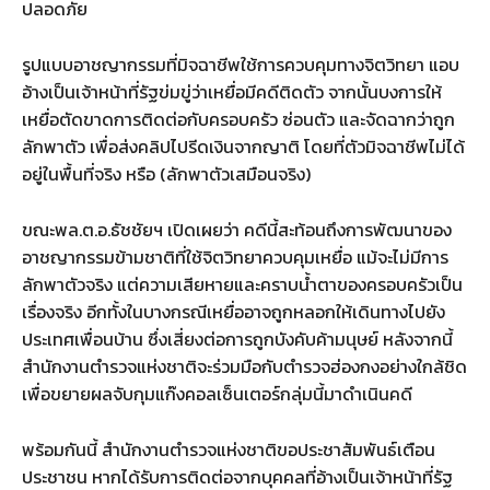
ปลอดภัย
รูปแบบอาชญากรรมที่มิจฉาชีพใช้การควบคุมทางจิตวิทยา แอบ
อ้างเป็นเจ้าหน้าที่รัฐข่มขู่ว่าเหยื่อมีคดีติดตัว จากนั้นบงการให้
เหยื่อตัดขาดการติดต่อกับครอบครัว ซ่อนตัว และจัดฉากว่าถูก
ลักพาตัว เพื่อส่งคลิปไปรีดเงินจากญาติ โดยที่ตัวมิจฉาชีพไม่ได้
อยู่ในพื้นที่จริง หรือ (ลักพาตัวเสมือนจริง)
ขณะ​พล.ต.อ.ธัชชัยฯ เปิดเผยว่า คดีนี้สะท้อนถึงการพัฒนาของ
อาชญากรรมข้ามชาติที่ใช้จิตวิทยาควบคุมเหยื่อ แม้จะไม่มีการ
ลักพาตัวจริง แต่ความเสียหายและคราบน้ำตาของครอบครัวเป็น
เรื่องจริง อีกทั้งในบางกรณีเหยื่ออาจถูกหลอกให้เดินทางไปยัง
ประเทศเพื่อนบ้าน ซึ่งเสี่ยงต่อการถูกบังคับค้ามนุษย์ หลังจากนี้
สำนักงานตำรวจแห่งชาติจะร่วมมือกับตำรวจฮ่องกงอย่างใกล้ชิด
เพื่อขยายผลจับกุมแก๊งคอลเซ็นเตอร์กลุ่มนี้มาดำเนินคดี​
พร้อมกันนี้ สำนักงานตำรวจแห่งชาติขอประชาสัมพันธ์เตือน
ประชาชน หากได้รับการติดต่อจากบุคคลที่อ้างเป็นเจ้าหน้าที่รัฐ