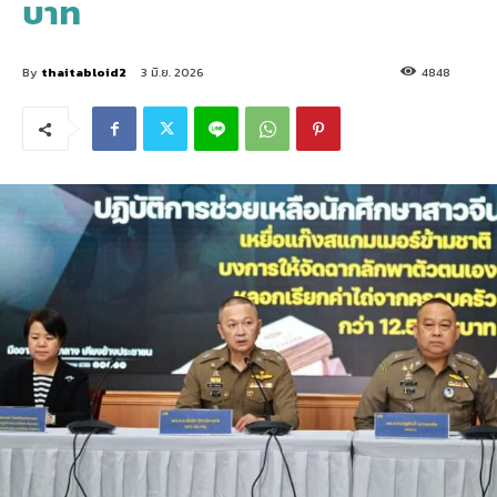
บาท
By
thaitabloid2
3 มิ.ย. 2026
4848