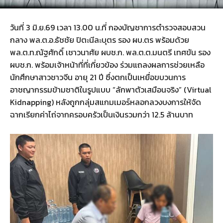
วันที่ 3 มิ.ย.69 เวลา 13.00 น.ที่ กองบัญชาการตำรวจสอบสวน
กลาง พล.ต.อ.ธัชชัย ปิตะนีละบุตร รอง ผบ.ตร พร้อมด้วย
พล.ต.ท.ณัฐศักดิ์ เชาวนาศัย ผบช.ก. พล.ต.ต.มนตรี เทศขัน รอง
ผบช.ก. พร้อมเจ้าหน้าที่ที่เกี่ยวข้อง ร่วมแถลงผลการช่วยเหลือ
นักศึกษาสาวชาวจีน อายุ 21 ปี ซึ่งตกเป็นเหยื่อขบวนการ
อาชญากรรมข้ามชาติในรูปแบบ “ลักพาตัวเสมือนจริง” (Virtual
Kidnapping) หลังถูกกลุ่มสแกมเมอร์หลอกลวงบงการให้จัด
ฉากเรียกค่าไถ่จากครอบครัวเป็นเงินรวมกว่า 12.5 ล้านบาท