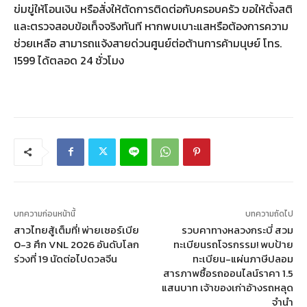
ข่มขู่ให้โอนเงิน หรือสั่งให้ตัดการติดต่อกับครอบครัว ขอให้ตั้งสติ
และตรวจสอบข้อเท็จจริงทันที หากพบเบาะแสหรือต้องการความ
ช่วยเหลือ สามารถแจ้งสายด่วนศูนย์ต่อต้านการค้ามนุษย์ โทร.
1599 ได้ตลอด 24 ชั่วโมง
บทความก่อนหน้านี้
บทความถัดไป
สาวไทยสู้เต็มที่! พ่ายเซอร์เบีย
รวบคาทางหลวงกระบี่ สวม
0-3 ศึก VNL 2026 อันดับโลก
ทะเบียนรถโจรกรรม! พบป้าย
ร่วงที่ 19 นัดต่อไปดวลจีน
ทะเบียน-แผ่นภาษีปลอม
สารภาพซื้อรถออนไลน์ราคา 1.5
แสนบาท เจ้าของเก่าอ้างรถหลุด
จำนำ