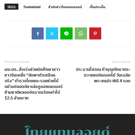
TAGS
Thaitabloid
สำนักข่าวไทยแทบลอยด์
เป็นประเด็น
Previous article
Next article
ผบ.ตร. สั่งเร่งช่วยนักศึกษาสาว
ประธานโสภณ ทำบุญตักบาตร-
ชาวจีนเหยื่อ “ลักพาตัวเสมือน
ถวายแจกันดอกไม้ วันเฉลิม
จริง” ตำรวจไทยแกะรอยช่วยได้
พระชนม์ราชินี 4 รอบ
อย่างปลอดภัย หลังถูกสแกมเมอร์
ข้ามชาติหลอกจัดฉากเรียกค่าไถ่
12.5 ล้านบาท