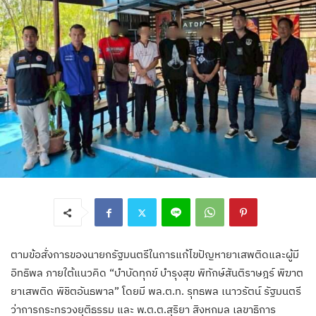
ตามข้อสั่งการของนายกรัฐมนตรีในการแก้ไขปัญหายาเสพติดและผู้มี
อิทธิพล ภายใต้แนวคิด “บำบัดทุกข์ บำรุงสุข พิทักษ์สันติราษฎร์ พิฆาต
ยาเสพติด พิชิตอันธพาล” โดยมี พล.ต.ท. รุทธพล เนาวรัตน์ รัฐมนตรี
ว่าการกระทรวงยุติธรรม และ พ.ต.ต.สุริยา สิงหกมล เลขาธิการ