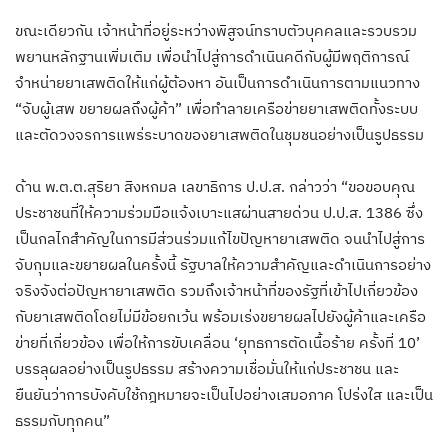
ขณะเดียวกัน เจ้าหน้าที่อยู่ระหว่างพิสูจน์ทราบตัวบุคคลและรวบรวม
พยานหลักฐานเพิ่มเติม เพื่อนำไปสู่การดำเนินคดีกับผู้มีพฤติการณ์
จำหน่ายยาเสพติดให้แก่ผู้ต้องหา อันเป็นการดำเนินการตามแนวทาง
“จับผู้เสพ ขยายผลถึงผู้ค้า” เพื่อทำลายเครือข่ายยาเสพติดทั้งระบบ
และตัดวงจรการแพร่ระบาดของยาเสพติดในชุมชนอย่างเป็นรูปธรรม
ด้าน พ.ต.ต.สุริยา สิงหกมล เลขาธิการ ป.ป.ส. กล่าวว่า “ขอขอบคุณ
ประชาชนที่ให้ความร่วมมือแจ้งเบาะแสผ่านสายด่วน ป.ป.ส. 1386 ซึ่ง
เป็นกลไกสำคัญในการมีส่วนร่วมแก้ไขปัญหายาเสพติด จนนำไปสู่การ
จับกุมและขยายผลในครั้งนี้ รัฐบาลให้ความสำคัญและดำเนินการอย่าง
จริงจังต่อปัญหายาเสพติด รวมถึงเจ้าหน้าที่ของรัฐที่เข้าไปเกี่ยวข้อง
กับยาเสพติดโดยไม่มีข้อยกเว้น พร้อมเร่งขยายผลไปยังผู้ค้าและเครือ
ข่ายที่เกี่ยวข้อง เพื่อให้การขับเคลื่อน ‘ยุทธการตัดเนื้อร้าย ครั้งที่ 10’
บรรลุผลอย่างเป็นรูปธรรม สร้างความเชื่อมั่นให้แก่ประชาชน และ
ยืนยันว่าการบังคับใช้กฎหมายจะเป็นไปอย่างเสมอภาค โปร่งใส และเป็น
ธรรมกับทุกคน”