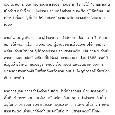
ป.ป.ส. ขับเคลื่อนการปฏิบัติการเชิงรุกทั่วประเทศ ภายใต้ “ยุทธการตัด
เนื้อร้าย ครั้งที่ 10” มุ่งปราบปรามเครือข่ายยาเสพติด ผู้มีอิทธิพล และ
เจ้าหน้าที่ของรัฐที่เข้าไปเกี่ยวข้องกับยาเสพติดอย่างจริงจังและต่อ
เนื่อง
นายทิพเมษฐ์ สังขวรรณ ผู้อำนวยการสำนักงาน ปปส. ภาค 7 ได้มอบ
หมายให้ พ.ต.ท.โอภาส วงษ์หงษ์ ผู้อำนวยการส่วนบังคับใช้กฎหมาย
พร้อมเจ้าหน้าที่ชุดปฏิบัติการปราบปรามยาเสพติด ปปส.ภาค 7 ดำเนิน
การตรวจสอบข้อร้องเรียนที่ได้รับผ่านสายด่วน ป.ป.ส. 1386 กรณีมี
ข้อมูลว่าเจ้าหน้าที่ของรัฐรายหนึ่ง ซึ่งดำรงตำแหน่งสมาชิกองค์กร
ปกครองส่วนท้องถิ่นในพื้นที่จังหวัดกาญจนบุรี มีพฤติการณ์เกี่ยวข้อง
กับยาเสพติด
จากการบูรณาการกำลังร่วมกับเจ้าหน้าที่ตำรวจและฝ่ายปกครองใน
พื้นที่ เข้าตรวจสอบและจับกุมผู้ถูกร้องเรียน พบยาบ้าจำนวน 3 เม็ด
อยู่ในความครอบครอง และผลการตรวจหาสารเสพติดในร่างกายพบ
สารเสพติด เจ้าหน้าที่จึงดำเนินคดีในข้อหา “มียาเสพติดให้โทษ