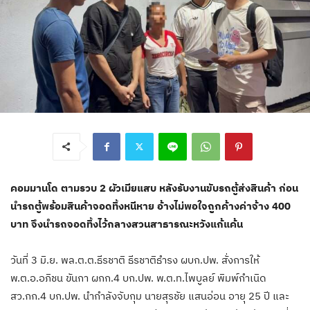
คอมมานโด ตามรวบ 2 ผัวเมียแสบ หลังรับงานขับรถตู้ส่งสินค้า ก่อน
นำรถตู้พร้อมสินค้าจอดทิ้งหนีหาย อ้างไม่พอใจถููกค้างค่าจ้าง 400
บาท จึงนำรถจอดทิ้งไว้กลางสวนสาธารณะหวังแก้แค้น
วันที่ 3 มิ.ย. พล.ต.ต.ธีรชาติ ธีรชาติธำรง ผบก.ปพ. สั่งการให้
พ.ต.อ.อภิชน ขันกา ผกก.4 บก.ปพ. พ.ต.ท.ไพบูลย์ พิมพ์กำเนิด
สว.กก.4 บก.ปพ. นำกำลังจับกุม นายสุรชัย แสนอ่อน อายุ 25 ปี และ