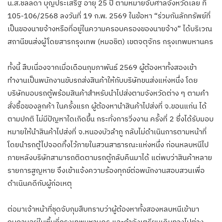
น.ส.ชลลดา บุญประเสริฐ อายุ 25 ปี ตามหมายจับศาลจังหวัดเลย ที่
105-106/2568 ลงวันที่ 19 ก.พ. 2569 ในข้อหา “ร่วมกันลักทรัพย์ที่
เป็นของนายจ้างหรือที่อยู่ในความครอบครองของนายจ้าง” ได้บริเวณ
สถานีขนส่งผู้โดยสารกรุงเทพ (หมอชิต) เขตจตุจักร กรุงเทพมหานคร
ทั้งนี้ สืบเนื่องจากเมื่อเดือนกุมภาพันธ์ 2569 ผู้ต้องหาทั้งสองเข้า
ทำงานเป็นพนักงานขับรถส่งสินค้าให้กับบริษัทขนส่งแห่งหนึ่ง โดย
บริษัทมอบรถตู้พร้อมสินค้าสำหรับนำไปส่งตามจังหวัดต่าง ๆ ตามคำ
สั่งซื้อของลูกค้า ในครั้งแรก ผู้ต้องหานำสินค้าไปส่งที่ จ.ขอนแก่น ได้
ตามปกติ ไม่มีปัญหาใดเกิดขึ้น กระทั่งการวิ่งงาน ครั้งที่ 2 ซึ่งได้รับมอบ
หมายให้นำสินค้าไปส่งที่ จ.หนองบัวลำภู กลับไม่ดำเนินการตามหน้าที่
โดยนำรถตู้ไปจอดทิ้งไว้ภายในสวนสาธารณะแห่งหนึ่ง ก่อนหลบหนีไป
ภายหลังบริษัทสามารถติดตามรถตู้กลับคืนมาได้ แต่พบว่าสินค้าหลาย
รายการสูญหาย จึงเข้าแจ้งความร้องทุกข์ต่อพนักงานสอบสวนเพื่อ
ดำเนินคดีกับผู้ก่อเหตุ
ต่อมาเจ้าหน้าที่ชุดจับกุมสืบทราบว่าผู้ต้องหาทั้งสองหลบหนีเข้ามา
กบดานอยู่ในพื้นที่กรุงเทพมหานคร และกำลังเตรียมเดินทางไปต่าง