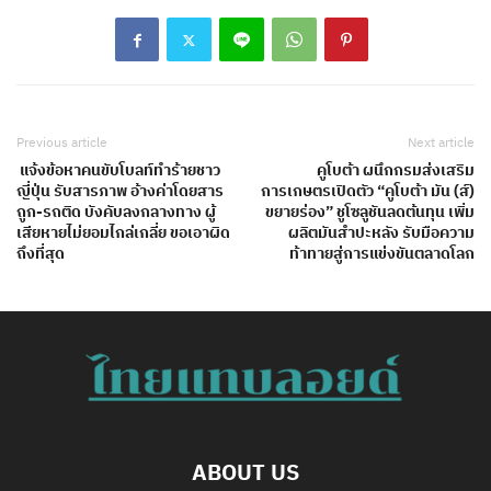
Previous article
Next article
แจ้งข้อหาคนขับโบลท์ทำร้ายชาว
คูโบต้า ผนึกกรมส่งเสริม
ญี่ปุ่น รับสารภาพ อ้างค่าโดยสาร
การเกษตรเปิดตัว “คูโบต้า มัน (ส์)
ถูก-รถติด บังคับลงกลางทาง ผู้
ขยายร่อง” ชูโซลูชันลดต้นทุน เพิ่ม
เสียหายไม่ยอมไกล่เกลี่ย ขอเอาผิด
ผลิตมันสำปะหลัง รับมือความ
ถึงที่สุด
ท้าทายสู่การแข่งขันตลาดโลก
ABOUT US