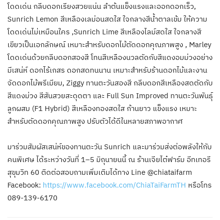
โดดเด่น กลีบดอกเรียงสวยแน่น ลำต้นแข็งแรงและออกดอกเร็ว,
Sunrich Lemon สีเหลืองเลม่อนสดใส ใจกลางสีน้ำตาลเข้ม ให้ความ
โดดเด่นไม่เหมือนใคร ,Sunrich Lime สีเหลืองไลม์สดใส ใจกลางสี
เขียวเป็นเอกลักษณ์ เหมาะสำหรับดอกไม้ตัดดอกคุณภาพสูง , Marley
โดดเด่นด้วยกลีบดอกสองสี โทนสีเหลืองนวลตัดกับสีแดงอมม่วงอย่าง
มีเสน่ห์ ดอกไร้เกสร ดอกสดทนนาน เหมาะสำหรับร้านดอกไม้และงาน
จัดดอกไม้พรีเมียม, Ziggy ทานตะวันสองสี กลีบดอกสีเหลืองสดตัดกับ
สีแดงม่วง สีสันสวยสะดุดตา และ Full Sun Improved ทานตะวันพันธุ์
ลูกผสม (F1 Hybrid) สีเหลืองทองสดใส ก้านยาว แข็งแรง เหมาะ
สำหรับตัดดอกคุณภาพสูง ปรับตัวได้ดีในหลายสภาพอากาศ
มาร่วมสัมผัสเสน่ห์ของทานตะวัน Sunrich และมาร่วมส่งต่อพลังให้กับ
คนพิเศษ ได้ระหว่างวันที่ 1–5 มิถุนายนนี้ ณ ร้านเจียไต๋ฟาร์ม อีทเทอรี
สุขุมวิท 60 ติดต่อสอบถามเพิ่มเติมได้ทาง Line @chiataifarm
Facebook:
https://www.facebook.com/ChiaTaiFarmTH
หรือโทร
089-139-6170