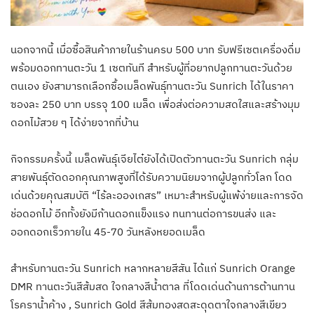
นอกจากนี้ เมื่อซื้อสินค้าภายในร้านครบ 500 บาท รับฟรีเซตเครื่องดื่ม
พร้อมดอกทานตะวัน 1 เซตทันที สำหรับผู้ที่อยากปลูกทานตะวันด้วย
ตนเอง ยังสามารถเลือกซื้อเมล็ดพันธุ์ทานตะวัน Sunrich ได้ในราคา
ซองละ 250 บาท บรรจุ 100 เมล็ด เพื่อส่งต่อความสดใสและสร้างมุม
ดอกไม้สวย ๆ ได้ง่ายจากที่บ้าน
กิจกรรมครั้งนี้ เมล็ดพันธุ์เจียไต๋ยังได้เปิดตัวทานตะวัน Sunrich กลุ่ม
สายพันธุ์ตัดดอกคุณภาพสูงที่ได้รับความนิยมจากผู้ปลูกทั่วโลก โดด
เด่นด้วยคุณสมบัติ “ไร้ละอองเกสร” เหมาะสำหรับผู้แพ้ง่ายและการจัด
ช่อดอกไม้ อีกทั้งยังมีก้านดอกแข็งแรง ทนทานต่อการขนส่ง และ
ออกดอกเร็วภายใน 45-70 วันหลังหยอดเมล็ด
สำหรับทานตะวัน Sunrich หลากหลายสีสัน ได้แก่ Sunrich Orange
DMR ทานตะวันสีส้มสด ใจกลางสีน้ำตาล ที่โดดเด่นด้านการต้านทาน
โรคราน้ำค้าง , Sunrich Gold สีส้มทองสดสะดุดตาใจกลางสีเขียว