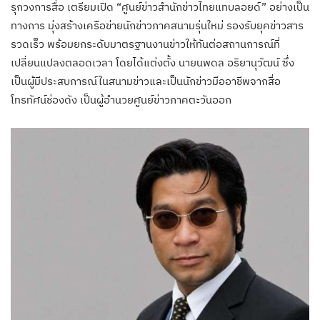
รุกวงการสื่อ เตรียมเปิด “ศูนย์ข่าวสำนักข่าวไทยแทบลอยด์” อย่างเป็น
ทางการ มุ่งสร้างเครือข่ายนักข่าวภาคสนามรุ่นใหม่ รองรับยุคข่าวสาร
รวดเร็ว พร้อมยกระดับมาตรฐานงานข่าวให้ทันต่อสถานการณ์ที่
เปลี่ยนแปลงตลอดเวลา โดยได้แต่งตั้ง นายนพดล อริยานุวัฒน์ ซึ่ง
เป็นผู้มีประสบการณ์ในสนามข่าวและเป็นนักข่าวมืออาชีพจากสื่อ
โทรทัศน์ช่องดัง เป็นผู้อำนวยศูนย์ข่าวภาคตะวันออก