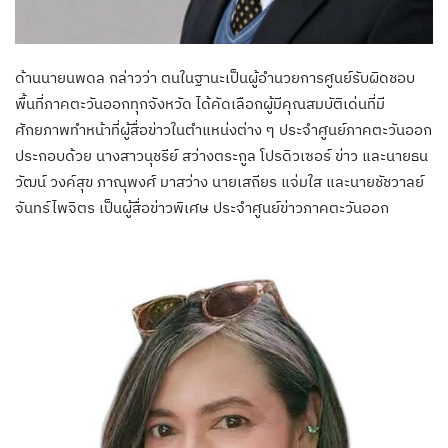
ด้านนายนพดล กล่าวว่า ตนในฐานะเป็นผู้อำนวยการศูนย์รับผิดชอบ
พื้นที่ภาคตะวันออกทุกจังหวัด ได้คัดเลือกผู้มีคุณสมบัติเด่นที่มี
ศักยภาพทำหน้าที่ผู้สื่อข่าวในตำแหน่งต่าง ๆ ประจำศูนย์ภาคตะวันออก
ประกอบด้วย นางสาวนุชรีย์ สว่างตระกูล โปรดิวเซอร์ ข่าว และนายธน
วัฒน์ วงค์สุข ภาณุพงศ์ มาสว่าง นายเสถียร แจ่มใส และนายชัชวาลย์
จันทร์ไพจิตร เป็นผู้สื่อข่าวพิเศษ ประจำศูนย์ข่าวภาคตะวันออก