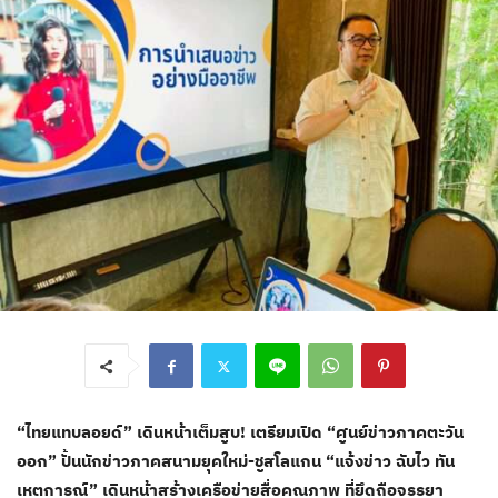
“ไทยแทบลอยด์” เดินหน้าเต็มสูบ! เตรียมเปิด “ศูนย์ข่าวภาคตะวัน
ออก” ปั้นนักข่าวภาคสนามยุคใหม่-ชูสโลแกน “แจ้งข่าว ฉับไว ทัน
เหตุการณ์” เดินหน้าสร้างเครือข่ายสื่อคุณภาพ ที่ยึดถือจรรยา