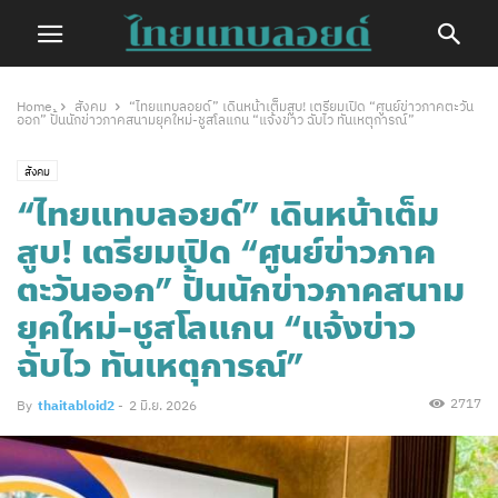
Home
สังคม
“ไทยแทบลอยด์” เดินหน้าเต็มสูบ! เตรียมเปิด “ศูนย์ข่าวภาคตะวัน
ออก” ปั้นนักข่าวภาคสนามยุคใหม่-ชูสโลแกน “แจ้งข่าว ฉับไว ทันเหตุการณ์”
สังคม
“ไทยแทบลอยด์” เดินหน้าเต็ม
สูบ! เตรียมเปิด “ศูนย์ข่าวภาค
ตะวันออก” ปั้นนักข่าวภาคสนาม
ยุคใหม่-ชูสโลแกน “แจ้งข่าว
ฉับไว ทันเหตุการณ์”
2717
By
thaitabloid2
-
2 มิ.ย. 2026