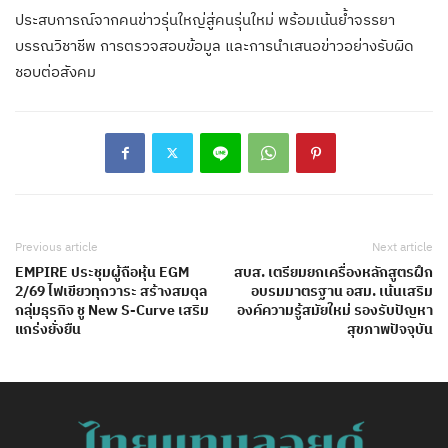
ประสบการณ์จากคนข่าวรุ่นใหญ่สู่คนรุ่นใหม่ พร้อมเน้นย้ำจรรยา
บรรณวิชาชีพ การตรวจสอบข้อมูล และการนำเสนอข่าวอย่างรับผิด
ชอบต่อสังคม
Previous article
Next article
EMPIRE ประชุมผู้ถือหุ้น EGM
สบส. เตรียมยกเครื่องหลักสูตรฝึก
2/69 ไฟเขียวทุกวาระ สร้างสมดุล
อบรมมาตรฐาน อสม. เน้นเสริม
กลุ่มธุรกิจ ชู New S-Curve เสริม
องค์ความรู้สมัยใหม่ รองรับปัญหา
แกร่งยั่งยืน
สุขภาพปัจจุบัน