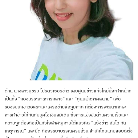
ด้าน นางสาวนุชรีย์ โปรดิวเซอร์ข่าว เผยศูนย์ข่าวแห่งใหม่นี้จะทำหน้าที่
เป็นทั้ง “กองบรรณาธิการกลาง” และ “ศูนย์ฝึกภาคสนาม” เพื่อ
รองรับนักข่าวอิสระและเครือข่ายสื่อภูมิภาค ที่ต้องการพัฒนาทักษะ
การทำข่าวให้ทันกับยุคโซเชียลมีเดีย ซึ่งการแข่งขันด้านความเร็วและ
ความถูกต้องถือเป็นหัวใจสำคัญภายใต้แนวคิด “แจ้งข่าว ฉับไว ทัน
เหตุการณ์” และยึด ถือจรรยาบรรณครบถ้วน สำนักไทยแทบลอยด์ตั้ง