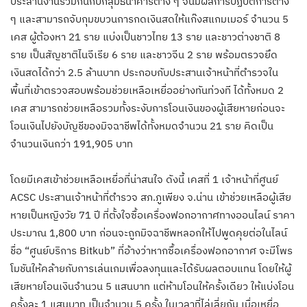
ประสานงานร่วมกันกับกลุ่มธนาคารต่าง ๆ จนมีผลการปฏิบัติการต่าง
ๆ และสามารถจับกุมขบวนการกดเงินสดให้แก๊งสแกมเมอร์ จำนวน 5
เคส ผู้ต้องหา 21 ราย แบ่งเป็นชาวไทย 13 ราย และชาวต่างชาติ 8
ราย เป็นสัญชาติไนจีเรีย 6 ราย และชาวจีน 2 ราย พร้อมตรวจยึด
เงินสดได้กว่า 2.5 ล้านบาท ประกอบกับประสานเจ้าหน้าที่ตำรวจใน
พื้นที่เข้าตรวจสอบพร้อมช่วยเหลือเหยื่ออย่างทันท่วงที ได้ทั้งหมด 2
เคส สามารถช่วยเหลือรวมทั้งระงับการโอนเงินของผู้เสียหายก่อนจะ
โอนเงินไปยังบัญชีของมิจฉาชีพได้ทั้งหมดจำนวน 21 ราย คิดเป็น
จำนวนเงินกว่า 191,905 บาท
โดยมีเคสเข้าช่วยเหลือเหยื่อที่น่าสนใจ ดังนี้ เคสที่ 1 เจ้าหน้าที่ศูนย์
ACSC ประสานเจ้าหน้าที่ตำรวจ สภ.ภูเพียง จ.น่าน เข้าช่วยเหลือผู้เสีย
หายเป็นหญิงวัย 71 ปี ที่ตั้งใจซื้อเครื่องฟอกอากาศทางออนไลน์ ราคา
ประมาณ 1,800 บาท ก่อนจะถูกมิจฉาชีพหลอกให้ไปพูดคุยต่อในไลน์
ชื่อ “ศูนย์บริการ Bitkub” ที่อ้างว่าหากซื้อเครื่องฟอกอากาศ จะมีโพร
โมชันให้คล้ายกับการเล่นเกมเพื่อลงทุนและได้รับผลตอบแทน โดยให้ผู้
เสียหายโอนเงินจำนวน 5 แสนบาท แต่ห้ามโอนให้ครั้งเดียว ให้แบ่งโอน
ครั้งละ 1 แสนบาท เป็นจำนวน 5 ครั้ง ในเวลาที่ไล่เลี่ยกัน เมื่อเหยื่อ