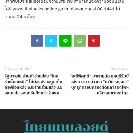
หากพบเบาะแสหรือได้รับความเสียหาย สามารถแจ้งความออนน์ไลน์
ได้ที่ www.thaipoliceonline.go.th หรือสายด่วน AOC 1441 ได้
ตลอด 24 ชั่วโมง
Previous article
Next article
รัฐบาลยัน ร้านค้าร้านย่อย “ไทย
“เสรีพิศุทธ์” มาตามนัด บุกบุรีรัมย์
ช่วยไทยพลัส” ไม่ต้องกังวลถูกเก็บ
แจ้งความ กล่าวหา “เนวิน-กรุณา”
ภาษีย้อนหลัง เผยร้านร่วมแล้ว 8.5
บุกรุกครอบครองที่ดินการรถไฟฯ
แสนแห่ง รอกดรับอีกกว่า 2 แสน
บริเวณเขากระโดง