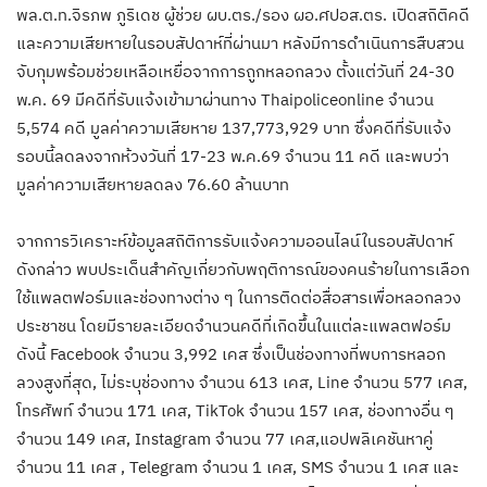
พล.ต.ท.จิรภพ ภูริเดช ผู้ช่วย ผบ.ตร./รอง ผอ.ศปอส.ตร. เปิดสถิติคดี
และความเสียหายในรอบสัปดาห์ที่ผ่านมา หลังมีการดำเนินการสืบสวน
จับกุมพร้อมช่วยเหลือเหยื่อจากการถูกหลอกลวง ตั้งแต่วันที่ 24-30
พ.ค. 69 มีคดีที่รับแจ้งเข้ามาผ่านทาง Thaipoliceonline จำนวน
5,574 คดี มูลค่าความเสียหาย 137,773,929 บาท ซึ่งคดีที่รับแจ้ง
รอบนี้ลดลงจากห้วงวันที่ 17-23 พ.ค.69 จำนวน 11 คดี และพบว่า
มูลค่าความเสียหายลดลง 76.60 ล้านบาท
จากการวิเคราะห์ข้อมูลสถิติการรับแจ้งความออนไลน์ในรอบสัปดาห์
ดังกล่าว พบประเด็นสำคัญเกี่ยวกับพฤติการณ์ของคนร้ายในการเลือก
ใช้แพลตฟอร์มและช่องทางต่าง ๆ ในการติดต่อสื่อสารเพื่อหลอกลวง
ประชาชน โดยมีรายละเอียดจำนวนคดีที่เกิดขึ้นในแต่ละแพลตฟอร์ม
ดังนี้ Facebook จำนวน 3,992 เคส ซึ่งเป็นช่องทางที่พบการหลอก
ลวงสูงที่สุด, ไม่ระบุช่องทาง จำนวน 613 เคส, Line จำนวน 577 เคส,
โทรศัพท์ จำนวน 171 เคส, TikTok จำนวน 157 เคส, ช่องทางอื่น ๆ
จำนวน 149 เคส, Instagram จำนวน 77 เคส,แอปพลิเคชันหาคู่
จำนวน 11 เคส , Telegram จำนวน 1 เคส, SMS จำนวน 1 เคส และ