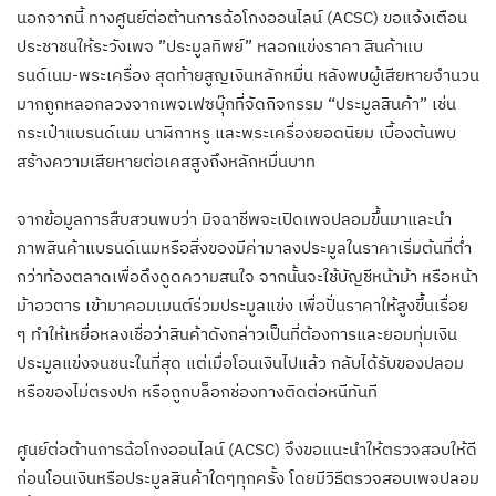
นอกจากนี้ ทางศูนย์ต่อต้านการฉ้อโกงออนไลน์ (ACSC) ขอแจ้งเตือน
ประชาชนให้ระวังเพจ ”ประมูลทิพย์” หลอกแข่งราคา สินค้าแบ
รนด์เนม-พระเครื่อง สุดท้ายสูญเงินหลักหมื่น หลังพบผู้เสียหายจำนวน
มากถูกหลอกลวงจากเพจเฟซบุ๊กที่จัดกิจกรรม “ประมูลสินค้า” เช่น
กระเป๋าแบรนด์เนม นาฬิกาหรู และพระเครื่องยอดนิยม เบื้องต้นพบ
สร้างความเสียหายต่อเคสสูงถึงหลักหมื่นบาท
จากข้อมูลการสืบสวนพบว่า มิจฉาชีพจะเปิดเพจปลอมขึ้นมาและนำ
ภาพสินค้าแบรนด์เนมหรือสิ่งของมีค่ามาลงประมูลในราคาเริ่มต้นที่ต่ำ
กว่าท้องตลาดเพื่อดึงดูดความสนใจ จากนั้นจะใช้บัญชีหน้าม้า หรือหน้า
ม้าอวตาร เข้ามาคอมเมนต์ร่วมประมูลแข่ง เพื่อปั่นราคาให้สูงขึ้นเรื่อย
ๆ ทำให้เหยื่อหลงเชื่อว่าสินค้าดังกล่าวเป็นที่ต้องการและยอมทุ่มเงิน
ประมูลแข่งจนชนะในที่สุด แต่เมื่อโอนเงินไปแล้ว กลับได้รับของปลอม
หรือของไม่ตรงปก หรือถูกบล็อกช่องทางติดต่อหนีทันที
ศูนย์ต่อต้านการฉ้อโกงออนไลน์ (ACSC) จึงขอแนะนำให้ตรวจสอบให้ดี
ก่อนโอนเงินหรือประมูลสินค้าใดๆทุกครั้ง โดยมีวิธีตรวจสอบเพจปลอม