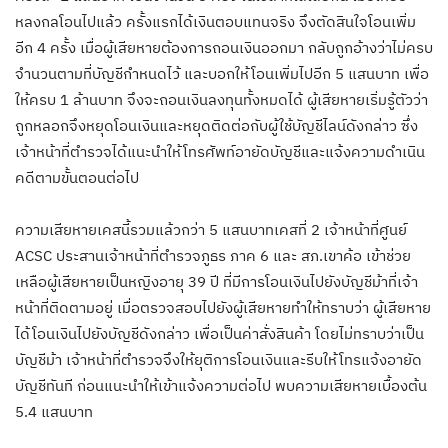
หลงกลโอนไปแล้ว ครั้งแรกได้เงินตอบแทนจริง จึงตัดสินใจโอนเพิ่ม
อีก 4 ครั้ง เมื่อผู้เสียหายต้องการถอนเงินออกมา กลับถูกอ้างว่าไม่ครบ
จำนวนตามที่บัญชีกำหนดไว้ และบอกให้โอนเพิ่มไปอีก 5 แสนบาท เพื่อ
ให้ครบ 1 ล้านบาท จึงจะถอนเงินลงทุนทั้งหมดได้ ผู้เสียหายเริ่มรู้ตัวว่า
ถูกหลอกจึงหยุดโอนเงินและหยุดติดต่อกับผู้ใช้บัญชีไลน์ดังกล่าว ซึ่ง
เจ้าหน้าที่ตำรวจได้แนะนำให้โทรศัพท์อายัดบัญชีและแจ้งความดำเนิน
คดีตามขั้นตอนต่อไป
ความเสียหายเคสนี้รวมแล้วกว่า 5 แสนบาทเคสที่ 2 เจ้าหน้าที่ศูนย์
ACSC ประสานเจ้าหน้าที่ตำรวจภูธร ภาค 6 และ สภ.เขาค้อ เข้าช่วย
เหลือผู้เสียหายเป็นหญิงอายุ 39 ปี ที่มีการโอนเงินไปยังบัญชีม้าที่เจ้า
หน้าที่ติดตามอยู่ เมื่อตรวจสอบไปยังผู้เสียหายทำให้ทราบว่า ผู้เสียหาย
ได้โอนเงินไปยังบัญชีดังกล่าว เพื่อเป็นค่าสั่งสินค้า โดยไม่ทราบว่าเป็น
บัญชีม้า เจ้าหน้าที่ตำรวจจึงให้ยุติการโอนเงินและรีบให้โทรแจ้งอายัด
บัญชีทันที ก่อนแนะนำให้เข้าแจ้งความต่อไป พบความเสียหายเบื้องต้น
5.4 แสนบาท