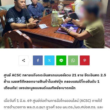
ศูนย์ ACSC ทลายแก๊งกดเงินสแกมเมอร์รวบ 21 ราย ยึดเงินสด 2.5
ล้าน เผยสถิติหลอกขายสินค้าในเฟซบุ๊ก ครองแชมป์โกงอันดับ 1
เตือนภัย! เพจประมูลแบรนด์เนมทิพย์ระบาดหนัก
เมื่อวันที่ 1 มิ.ย. 69 ศูนย์ต่อต้านการฉ้อโกงออนไลน์ (ACSC) ภายใต้
การอำนวยการ พล.ต.อ.ธนา ชูวงศ์ รอง ผบ.ตร./ผอ.ศปอส.ตร. และ