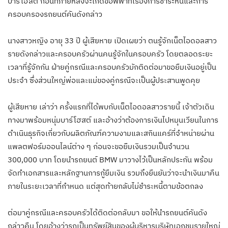
บาร์โฮสต์ ก่อนที่ภายหลังจะเกิดข้อพิพาทเรื่องการชำระหนี้และการ
ครอบครองรถยนต์คันดังกล่าว
นางสาวหญิง อายุ 33 ปี ผู้เสียหาย เปิดเผยว่า ตนรู้จักเน็ตไอดอลสาว
รายดังกล่าวและครอบครัวผ่านคนรู้จักในครอบครัว โดยตลอดระยะ
เวลาที่รู้จักกัน ฝ่ายคู่กรณีและครอบครัวมักติดต่อมาขอยืมเงินอยู่เป็น
ประจำ ซึ่งส่วนใหญ่พ่อและแม่ของคู่กรณีจะเป็นผู้ประสานพูดคุย
ผู้เสียหาย เล่าว่า ครั้งแรกที่ได้พบกับเน็ตไอดอลสาวรายนี้ เจ้าตัวเดิน
ทางมาพร้อมหนุ่มบาร์โฮสต์ และอ้างว่าต้องการเงินไปหมุนเวียนในการ
ดำเนินธุรกิจเกี่ยวกับผลิตภัณฑ์ความงามและสกินแคร์ที่จำหน่ายผ่าน
แพลตฟอร์มออนไลน์ต่าง ๆ ก่อนจะขอยืมเงินรวมเป็นจำนวน
300,000 บาท โดยนำรถยนต์ BMW มาวางไว้เป็นหลักประกัน พร้อม
จัดทำเอกสารและหลักฐานการกู้ยืมเงิน รวมถึงยืนยันว่าจะนำเงินมาคืน
ภายในระยะเวลาที่กำหนด แต่สุดท้ายกลับไม่ชำระหนี้ตามข้อตกลง
ต่อมาคู่กรณีและครอบครัวได้ติดต่อกลับมา ขอให้นำรถยนต์คันดัง
กล่าวคืน โดยอ้างว่ารถเป็นทรัพย์สินของผู้บริหารบริษัทเอกชนรายใหญ่