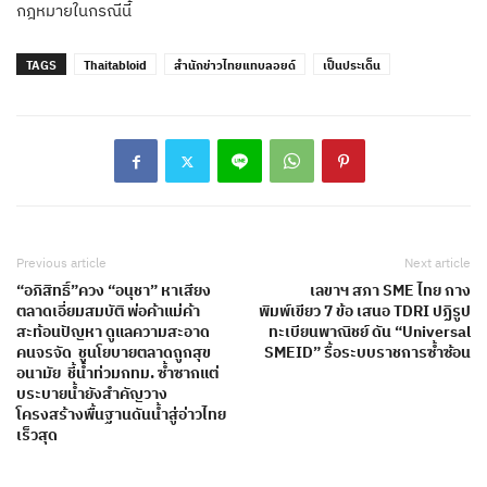
กฎหมายในกรณีนี้
TAGS
Thaitabloid
สำนักข่าวไทยแทบลอยด์
เป็นประเด็น
Previous article
Next article
“อภิสิทธิ์”ควง “อนุชา” หาเสียง
เลขาฯ สภา SME ไทย กาง
ตลาดเอี่ยมสมบัติ พ่อค้าแม่ค้า
พิมพ์เขียว 7 ข้อ เสนอ TDRI ปฏิรูป
สะท้อนปัญหา ดูแลความสะอาด
ทะเบียนพาณิชย์ ดัน “Universal
คนจรจัด ชูนโยบายตลาดถูกสุข
SMEID” รื้อระบบราชการซ้ำซ้อน
อนามัย ชี้น้ำท่วมกทม. ซ้ำซากแต่
บระบายน้ำยังสำคัญวาง
โครงสร้างพื้นฐานดันน้ำสู่อ่าวไทย
เร็วสุด