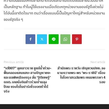
ความเป็นธรรมให้กับสามีที่บาดเจ็บและมาไม่ได้ต้องปั๊มลายนิ้วมือมาให้
เป็นหลักฐาน ทำไมผู้ใช้แรงงานเมื่อเกิดเหตุหน่วยงานของรัฐจึงช่วยไม่
ได้อันนี้เขาติดใจมาก ตนว่าเรื่องแบบนี้เป็นปัญหาใหญ่สำหรับหน่วยงาน
ของรัฐจริง ๆ
Previous article
Next article
“เต้007” ลุยเยาวราช ชูแก้น้ำท่วม-
สำนักพระราชวัง เชิญชวนปชช. ลง
ฟื้นคลองแสนแสบ-สางปัญหาขยะ
นามถวายพระพร ‘พระราชินี’ เนื่อง
และมลพิษเมืองกรุง ลั่น ‘ฐิติเชษฐ์’
ในโอกาสเฉลิมพระชนมพรรษา 4
กกต. เคยนั่งกินข้าวร่วมบ้านลุง
รอบ
ป้อม แจงไดโนปาร์คโรบอตทำได้
จริง