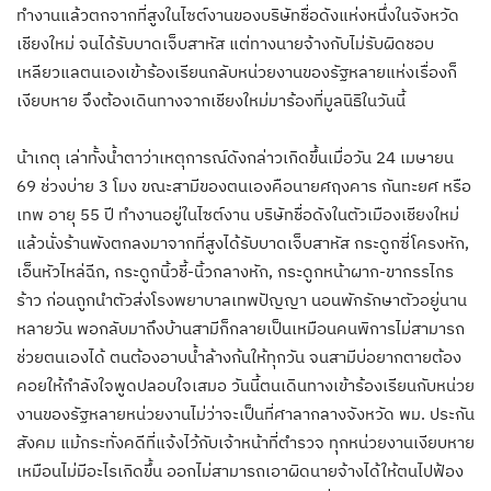
ทำงานแล้วตกจากที่สูงในไซต์งานของบริษัทชื่อดังแห่งหนึ่งในจังหวัด
เชียงใหม่ จนได้รับบาดเจ็บสาหัส แต่ทางนายจ้างกับไม่รับผิดชอบ
เหลียวแลตนเองเข้าร้องเรียนกลับหน่วยงานของรัฐหลายแห่งเรื่องก็
เงียบหาย จึงต้องเดินทางจากเชียงใหม่มาร้องที่มูลนิธิในวันนี้
น้าเกตุ เล่าทั้งน้ำตาว่าเหตุการณ์ดังกล่าวเกิดขึ้นเมื่อวัน 24 เมษายน
69 ช่วงบ่าย 3 โมง ขณะสามีของตนเองคือนายศฤงคาร กันทะยศ หรือ
เทพ อายุ 55 ปี ทำงานอยู่ในไซต์งาน บริษัทชื่อดังในตัวเมืองเชียงใหม่
แล้วนั่งร้านพังตกลงมาจากที่สูงได้รับบาดเจ็บสาหัส กระดูกซี่โครงหัก,
เอ็นหัวไหล่ฉีก, กระดูกนิ้วชี้-นิ้วกลางหัก, กระดูกหน้าผาก-ขากรรไกร
ร้าว ก่อนถูกนำตัวส่งโรงพยาบาลเทพปัญญา นอนพักรักษาตัวอยู่นาน
หลายวัน พอกลับมาถึงบ้านสามีก็กลายเป็นเหมือนคนพิการไม่สามารถ
ช่วยตนเองได้ ตนต้องอาบน้ำล้างก้นให้ทุกวัน จนสามีบ่อยากตายต้อง
คอยให้กำลังใจพูดปลอบใจเสมอ วันนี้ตนเดินทางเข้าร้องเรียนกับหน่วย
งานของรัฐหลายหน่วยงานไม่ว่าจะเป็นที่ศาลากลางจังหวัด พม. ประกัน
สังคม แม้กระทั่งคดีที่แจ้งไว้กับเจ้าหน้าที่ตำรวจ ทุกหน่วยงานเงียบหาย
เหมือนไม่มีอะไรเกิดขึ้น ออกไม่สามารถเอาผิดนายจ้างได้ให้ตนไปฟ้อง