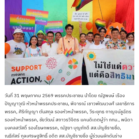
วันที่ 31 พฤษภาคม 2569 พรรคประชาชน นำโดย ณัฐพงษ์ เรือง
ปัญญาวุฒิ หัวหน้าพรรคประชาชน, พิจารณ์ เชาวพัฒนวงศ์ เลขาธิการ
พรรค, ศิริกัญญา ตันสกุล รองหัวหน้าพรรค, วีระยุทธ กาญจน์ชูฉัตร
รองหัวหน้าพรรค, ชัยวัฒน์ สถาวรวิจิตร แคนดิเดตผู้ว่า กทม., พนิดา
มงคลสวัสดิ์ รองโฆษกพรรค, ณัฐยา บุญภักดี สส.บัญชีรายชื่อ,
ณธีภัสร์ กุลเศรษฐสิทธิ์ อดีต สส.บัญชีรายชื่อ ผู้ร่วมผลักดันร่าง