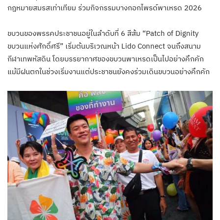
กฎหมายสมรสเท่าเทียม ร่วมกิจกรรมบางกอกไพรด์พาเหรด 2026
ขบวนของพรรคประชาชนอยู่ในลำดับที่ 6 สีส้ม “Patch of Dignity
ขบวนแห่งศักดิ์ศรี” เริ่มต้นบริเวณหน้า Lido Connect จนถึงสนาม
กีฬาเทพหัสดิน โดยบรรยากาศของขบวนพาเหรดเป็นไปอย่างคึกคัก
แม้มีฝนตกในช่วงเริ่มงานแต่ประชาชนยังคงร่วมเดินขบวนอย่างคึกคัก