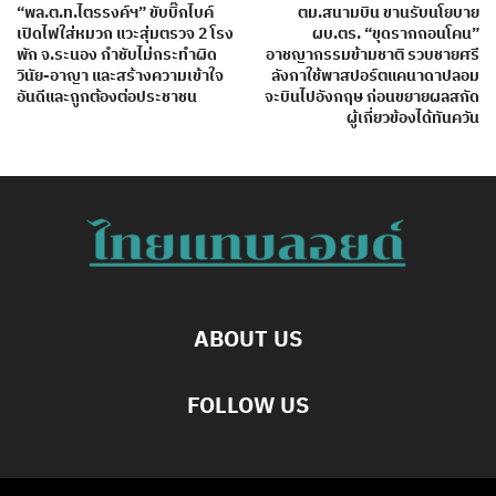
“พล.ต.ท.ไตรรงค์ฯ” ขับบิ๊กไบค์
ตม.สนามบิน ขานรับนโยบาย
เปิดไฟใส่หมวก แวะสุ่มตรวจ 2 โรง
ผบ.ตร. “ขุดรากถอนโคน”
พัก จ.ระนอง กำชับไม่กระทำผิด
อาชญากรรมข้ามชาติ รวบชายศรี
วินัย-อาญา และสร้างความเข้าใจ
ลังกาใช้พาสปอร์ตแคนาดาปลอม
อันดีและถูกต้องต่อประชาชน
จะบินไปอังกฤษ ก่อนขยายผลสกัด
ผู้เกี่ยวข้องได้ทันควัน
ABOUT US
FOLLOW US