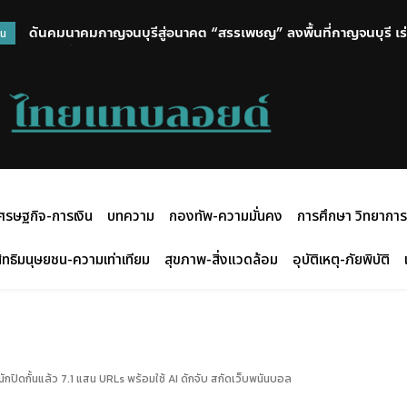
“พูนศักดิ์” ขอบคุณ รมว.อุตสาหกรรม ที่เร่งตรวจพื้นที่โรงงานปล่อ
วน
มีความผิด เหตุใดจึงสั่งแค่ปรับปรุง
ศรษฐกิจ-การเงิน
บทความ
กองทัพ-ความมั่นคง
การศึกษา วิทยาการ
ิทธิมนุษยชน-ความเท่าเทียม
สุขภาพ-สิ่งแวดล้อม
อุบัติเหตุ-ภัยพิบัติ
ักปิดกั้นแล้ว 7.1 แสน URLs พร้อมใช้ AI ดักจับ สกัดเว็บพนันบอล