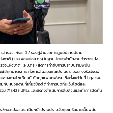
เรตำรวจแห่งชาติ / รองผู้อำนวยการศูนย์ปราบปราม
งชาติ (รอง ผอ.ศปอส.ตร) ในฐานะโฆษกสำนักงานตำรวจแห่ง
การตำรวจแห่งชาติ (ผบ.ตร.) สั่งการกำชับการปราบปรามพนัน
้องใช้ทุกมาตรการ ทั้งการสืบสวนและปราบปรามอย่างจริงจังต่อ
ละช่องทางโซเชียลมีเดียทุกแพลตฟอร์ม ซึ่งตั้งแต่วันที่ 1 ตุลาคม
บหน่วยงานที่เกี่ยวข้องได้ทำการปิดกั้นเว็บไซต์และ
้วรวม 717,425 URLs และยังคงดำเนินการสืบสวนและทำการปิดกั้น
ร./ผอ.ศปอส.ตร. เดินหน้าปราบปรามจับกุมเครือข่ายเว็บพนัน