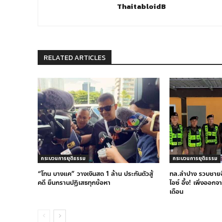
ThaitabloidB
RELATED ARTICLES
กระบวนการยุติธรรม
กระบวนการยุติธรรม
“โทน บางแค” วางเงินสด 1 ล้าน ประกันตัวสู้
ทล.ลำปาง รวบชายฉี่
คดี ยืนกรานปฏิเสธทุกข้อหา
ไอซ์ อึ้ง! เพิ่งออกจ
เดือน