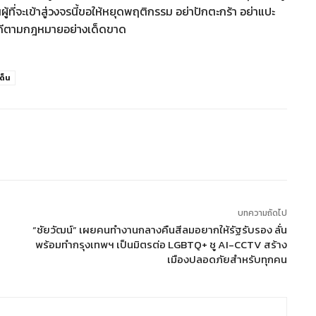
ที่จะเข้าสู่วงจรนี้ขอให้หยุดพฤติกรรม อย่าปักตะกร้า อย่าแปะ
ินคดีตามกฎหมายอย่างเด็ดขาด
ด็น
บทความถัดไป
“ชัยวัฒน์” เผยคนทำงานกลางคืนสีลมอยากให้รัฐรับรอง ลั่น
พร้อมทำกรุงเทพฯ เป็นมิตรต่อ LGBTQ+ ชู AI-CCTV สร้าง
เมืองปลอดภัยสำหรับทุกคน