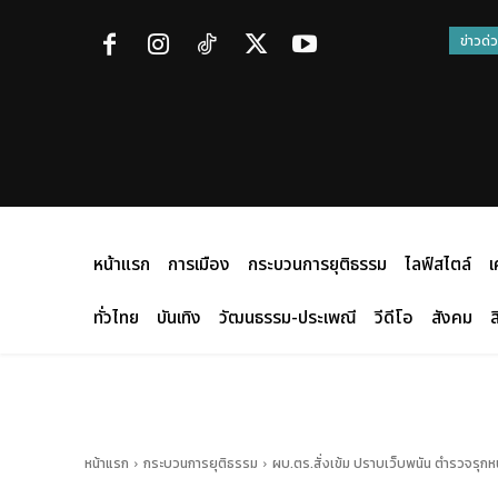
ข่าวด่
หน้าแรก
การเมือง
กระบวนการยุติธรรม
ไลฟ์สไตล์
เ
ทั่วไทย
บันเทิง
วัฒนธรรม-ประเพณี
วีดีโอ
สังคม
ส
หน้าแรก
กระบวนการยุติธรรม
ผบ.ตร.สั่งเข้ม ปราบเว็บพนัน ตำรวจรุกหน