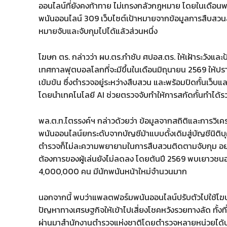
ออนไลน์ที่ยังคงท้าทาย ไม่เกรงกลัวกฎหมาย โดยในเดือนพ
พนันออนไลน์ 309 เว็บไซต์เป้าหมายจากข้อมูลการสืบสว
หมายจับและจับกุมไปได้แล้วส่วนหนึ่ง
โฆษก ตร. กล่าวว่า ผบ.ตร.กำชับ ศปอส.ตร. ให้เฝ้าระวังแล
เทศกาลฟุตบอลโลกที่จะมีขึ้นในเดือนมิถุนายน 2569 ให
เข้มข้น ซึ่งตำรวจอยู่ระหว่างสืบสวน และพร้อมปิดกั้นเว็
โดยนำเทคโนโลยี AI ช่วยตรวจจับทำให้การสกัดกั้นทำได้รว
พล.ต.ท.ไตรรงค์ฯ กล่าวด้วยว่า ข้อมูลจากสถิติและการวิ
พนันออนไลน์ยกระดับจากบัญชีม้าแบบดั้งเดิมสู่บัญชีนิติบ
ตำรวจก็ไม่ละความพยายามในการสืบสวนติดตามจับกุม อย่
ต้องการของผู้เล่นยังไม่ลดลง โดยต้นปี 2569 พบเยาวชนอาย
4,000,000 คน มีนักพนันหน้าใหม่จำนวนมาก
นอกจากนี้ พบว่าแพลตฟอร์มพนันออนไลน์ปรับตัวไปใช้โฆษณาแ
ปัญหาทางเศรษฐกิจให้เข้าไปเสี่ยงโชคหวังรวยทางลัด ทั้งที
ผ่านมาสำนักงานตำรวจแห่งชาติโดยตำรวจหลายหน่วยได้ปราบ