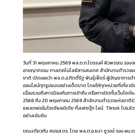
วันที่ 31 พฤษภาคม 2569 พล.ต.ท.ไตรรงค์ ผิวพรรณ รองจ
อาชญากรรม ทางเทคโนโลยีสารสนเทศ สำนักงานตำรวจแห่
ชาติ เปิดเผยว่า พล.ต.อ.กิตติ์รัฐ พันธุ์เพ็ชร์ ผู้บัญชา
ออนไลน์ทุกรูปแบบอย่างเด็ดขาด โดยให้ทุกหน่วยที่เกี่ยวข
เนื่องรวมถึงการป้องกันการเข้าถึง หรือการปิดกั้นเว็บไซต์แ
2568 ถึง 20 พฤษภาคม 2569 สำนักงานตำรวจแห่งชาติร่วมกั
แพลตฟอร์มโซเชียลมีเดีย ทั้งเฟซบุ๊ก ไลน์ Tiktok ไปแล
อย่างเข้มข้น
ขณะเดียวกัน ศปอส.ตร. โดย พล.ต.อ.ธนา ชูวงษ์ รอง ผบ.ต