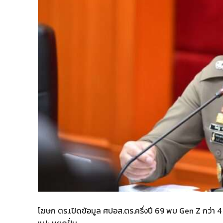
โฆษก ตร.เปิดข้อมูล ศปอส.ตร.ครึ่งปี 69 พบ Gen Z กว่า 4
แปะ หยุดปั่น