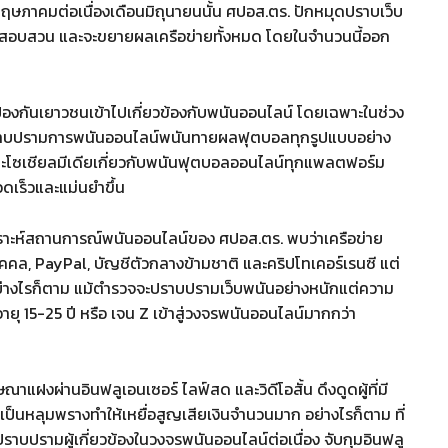
ฤษภาคมต่อเนื่องเดือนมิถุนายนนั้น ศปอส.ตร. ปักหมุดปราบเว็บ
นสอบสวน และจะขยายผลเครือข่ายทั้งหมด โดยในจำนวนนี้ออก
ะป้องกันเยาวชนเข้าไปเกี่ยวข้องกับพนันออนไลน์ โดยเฉพาะในช่วง
้ปราบปรามการพนันออนไลน์พนันทายผลฟุตบอลทุกรูปแบบอย่าง
บและโซเชียลมีเดียเกี่ยวกับพนันฟุตบอลออนไลน์ทุกแพลตฟอร์ม
ดเร็วและแม่นยำขึ้น
เคราะห์สถานการณ์พนันออนไลน์ของ ศปอส.ตร. พบว่าเครือข่าย
ุคคล, PayPal, บัญชีตัวกลางข้ามชาติ และคริปโทเคอร์เรนซี แต่
างไรก็ตาม แม้ตำรวจจะปราบปรามเว็บพนันอย่างหนักแต่ความ
ุ 15-25 ปี หรือ เจน Z เข้าสู่วงจรพนันออนไลน์มากกว่า
ฝงผ่านอินฟลูเอนเซอร์ ไลฟ์สด และวิดีโอสั้น ดึงดูดผู้ที่มี
่เป็นหลุมพรางทำให้เหยื่อสูญเสียเงินจำนวนมาก อย่างไรก็ตาม ที่
ปรามผู้เกี่ยวข้องในวงจรพนันออนไลน์ต่อเนื่อง จับกุมอินฟลู