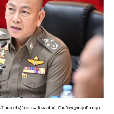
 ล้านคน เข้าสู่ในวงจรพนันออนไลน์ เตือนอินฟลูฯหยุดปัก หยุด