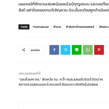
เอนเซอร์ที่ชักชวนเล่นพนันออนไลน์ทุกรูปแบบ และขอเตือนผู้
ลิงก์ อย่าปั่นคอนเทนต์เชิญชวน มิฉะนั้นจะต้องถูกดำเน
TAGS
Thaitabloid
ตำรวจ
สำนักข่าวไทยแทบลอยด์
เป็นประเ
แบ่งปัน
บทความก่อนหน้านี้
“รองโฆษก กธ.” ผิดหวัง รบ. คว่ำ กมธ.แลนด์บริดจ์ ปิดปาก
สภาตรวจสอบเมกะโปรเจกต์ ยันจะเกาะติดกัดไม่ปล่อย