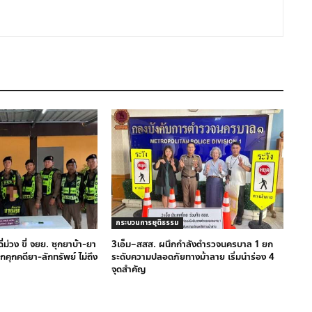
กระบวนการยุติธรรม
ม่วง ขี่ จยย. ซุกยาบ้า-ยา
3เอ็ม–สสส. ผนึกกำลังตำรวจนครบาล 1 ยก
ากคุกคดียา-ลักทรัพย์ ไม่ถึง
ระดับความปลอดภัยทางม้าลาย เริ่มนำร่อง 4
จุดสำคัญ