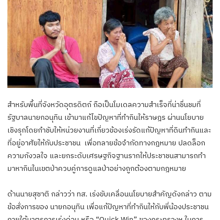
สำหรับพื้นที่จังหวัดอุตรดิตถ์ ถือเป็นโมเดลความสำเร็จที่น่าชื่นชมที่
รัฐบาลนายกอนุทิน เข้ามาแก้ไขปัญหาที่ทำกินให้ราษฎร ผ่านนโยบาย
เชิงรุกโดยกำชับให้หน่วยงานที่เกี่ยวข้องเร่งรัดแก้ปัญหาที่ดินทำกินและ
ที่อยู่อาศัยให้กับประชาชน เพื่อทลายข้อจำกัดทางกฎหมาย ปลดล็อก
ความกังวลใจ และยกระดับเศรษฐกิจฐานรากให้ประชาชนสามารถทำ
มาหากินในเขตป่าควบคู่การดูแลป่าอย่างถูกต้องตามกฎหมาย
ด้านนายสุชาติ กล่าวว่า ทส. เร่งขับเคลื่อนนโยบายสำคัญดังกล่าว ตาม
ข้อสั่งการของ นายกอนุทิน เพื่อแก้ปัญหาที่ทำกินให้กับพี่น้องประชาชน
ภายใต้มาตรการเร่งด่วน หรือ “Quick Win” ของกระทรวงฯ ในการ