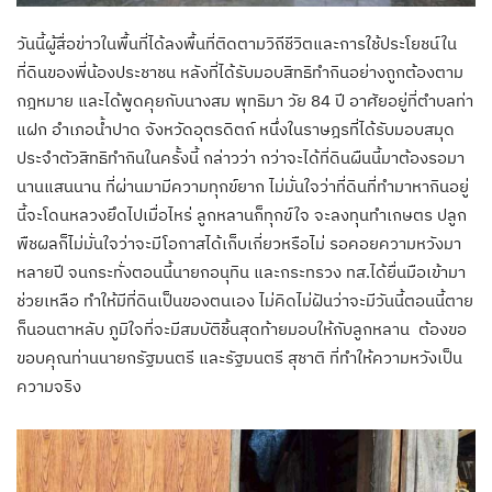
วันนี้ผู้สื่อข่าวในพื้นที่ได้ลงพื้นที่ติดตามวิถีชีวิตและการใช้ประโยชน์ใน
ที่ดินของพี่น้องประชาชน หลังที่ได้รับมอบสิทธิทำกินอย่างถูกต้องตาม
กฎหมาย และได้พูดคุยกับนางสม พุทธิมา วัย 84 ปี อาศัยอยู่ที่ตำบลท่า
แฝก อำเภอน้ำปาด จังหวัดอุตรดิตถ์ หนึ่งในราษฎรที่ได้รับมอบสมุด
ประจำตัวสิทธิทำกินในครั้งนี้ กล่าวว่า กว่าจะได้ที่ดินผืนนี้มาต้องรอมา
นานแสนนาน ที่ผ่านมามีความทุกข์ยาก ไม่มั่นใจว่าที่ดินที่ทำมาหากินอยู่
นี้จะโดนหลวงยึดไปเมื่อไหร่ ลูกหลานก็ทุกข์ใจ จะลงทุนทำเกษตร ปลูก
พืชผลก็ไม่มั่นใจว่าจะมีโอกาสได้เก็บเกี่ยวหรือไม่ รอคอยความหวังมา
หลายปี จนกระทั่งตอนนี้นายกอนุทิน และกระทรวง ทส.ได้ยื่นมือเข้ามา
ช่วยเหลือ ทำให้มีที่ดินเป็นของตนเอง ไม่คิดไม่ฝันว่าจะมีวันนี้ตอนนี้ตาย
ก็นอนตาหลับ ภูมิใจที่จะมีสมบัติชิ้นสุดท้ายมอบให้กับลูกหลาน ต้องขอ
ขอบคุณท่านนายกรัฐมนตรี และรัฐมนตรี สุชาติ ที่ทำให้ความหวังเป็น
ความจริง