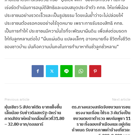
เร่งรัดดำเนินการอนุมัติสิทธิและมอบสมุดประจำตัว คทช. ให้แก่พี่น้อง
ประชาชนอย่างรวดเร็วและเป็นรูปธรรม โดยเน้นย้ำว่าจะไม่ปล่อยให้
ประชาชนต้องรอคอยอย่างไร้จุดหมาย เพราะการรับรองสิทธิ คทช.
เป็นการทำให้ ประชาชนมีความั่นใจที่จะพัฒนาผืนดิน เพื่อส่งต่อมรดก
ให้กับลูกหลานต่อไป “ผืนแผ่นดิน แปลงเล็กๆ อาจหมายถึง ชีวิตทั้งชีวิต
ของชาวบ้าน มันคือความมั่นคงในการทำมาหากินชั่วลูกชั่วหลาน”
Previous article
Next article
หุ้นเขียว 5 สัปดาห์ติด บาทแข็งขึ้น
ตร.ทางหลวงสกัดจับขบวนการขน
เล็กน้อย รับข่าวดีลสหรัฐ-อิหร่าน
แรงงานเถื่อน ใช้รถ 3 คันวิ่งเป็น
คาดสัปดาห์หน้าเคลื่อนไหวที่31.80
ขบวนตบตาตำรวจ พบกัมพูชา 11
– 32.80 บาท/ดอลลาร์
ราย ทั้งลอบเข้าเมืองและอยู่เกิน
กำหนด รับสารภาพค่าจ้างเที่ยวละ