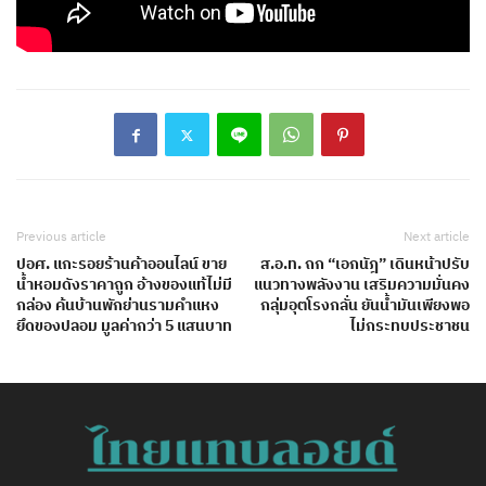
Previous article
Next article
ปอศ. แกะรอยร้านค้าออนไลน์ ขาย
ส.อ.ท. ถก “เอกนัฎ” เดินหน้าปรับ
น้ำหอมดังราคาถูก อ้างของแท้ไม่มี
แนวทางพลังงาน เสริมความมั่นคง
กล่อง ค้นบ้านพักย่านรามคำแหง
กลุ่มอุตโรงกลั่น ยันน้ำมันเพียงพอ
ยึดของปลอม มูลค่ากว่า 5 แสนบาท
ไม่กระทบประชาชน