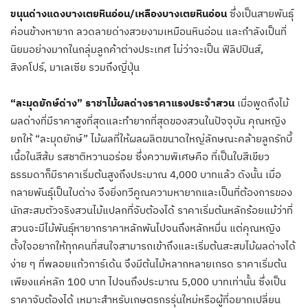
ขนุนด่างแดงบางเตยหินอ่อน/เหลืองบางเตยหินอ่อน
ซึ่งเป็นสายพันธุ์
ค่อนข้างหายาก ลวดลายด่างสวยงามเหมือนหินอ่อน และกำลังเป็นที่
นิยมอย่างมากในกลุ่มลูกค้าต่างประเทศ ไม่ว่าจะเป็น ฟิลิปปินส์,
สิงคโปร์, มาเลเซีย รวมถึงญี่ปุ่น​
“ละมุดยักษ์ด่าง” ราชาไม้ผลด่างราคาแรงประจำสวน
​เมื่อพูดถึงไม้
ผลด่างที่มีราคาสูงที่สุดและทำยากที่สุดของสวนในปัจจุบัน คุณหญิง
ยกให้ “ละมุดยักษ์” ไม้ผลที่ให้ผลผลิตขนาดใหญ่ลักษณะคล้ายลูกรักบี้
เนื้อในสีส้ม รสชาติหวานอร่อย ซึ่งความพิเศษคือ ที่เป็นใบสีเขียว
ธรรมดาก็มีราคาเริ่มต้นสูงถึงประมาณ 4,000 บาทแล้ว ดังนั้น เมื่อ
กลายพันธุ์เป็นใบด่าง จึงยิ่งทวีคูณความหายากและเป็นที่ต้องการของ
นักสะสมตัวจริง​สวนไม้แปลกที่จับต้องได้ ราคาเริ่มต้นหลักร้อย​แม้ว่าที่
สวนจะมีไม้พันธุ์หายากราคาหลักพันไปจนถึงหลักหมื่น แต่คุณหญิง
ตั้งใจอยากให้ทุกคนที่สนใจสามารถเข้าถึงและเริ่มต้นสะสมไม้ผลด่างได้
ง่าย ๆ ที่พลอยแก้วการ์เด้น จึงมีต้นไม้หลากหลายเกรด ราคาเริ่มต้น
เพียงแค่หลัก 100 บาท ไปจนถึงประมาณ 5,000 บาทเท่านั้น ซึ่งเป็น
ราคาจับต้องได้ เหมาะสำหรับเกษตรกรรุ่นใหม่หรือผู้ที่อยากเปลี่ยน