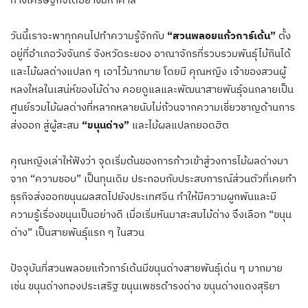
​วันนี้เราจะพาทุกคนไปทำความรู้จักกับ
“สวนพลอยแก้วการ์เด้น”
ตั้ง
อยู่ที่อำเภอวังจันทร์ จังหวัดระยอง อาณาจักรที่รวบรวมพันธุ์ไม้กินได้
และไม้ผลด่างแปลก ๆ เอาไว้มากมาย โดยมี คุณหญิง เจ้าของสวนผู้
หลงใหลในเสน่ห์ของไม้ด่าง คอยดูแลและพัฒนาสายพันธุ์จนกลายเป็น
ศูนย์รวมไม้ผลด่างที่หลากหลายนับไม่ถ้วน​จากความเชี่ยวชาญด้านการ
ส่งออก สู่ผู้สะสม
“ขนุนด่าง”
และไม้ผลแปลกยอดฮิต
​คุณหญิงเล่าให้ฟังว่า จุดเริ่มต้นของการก้าวเข้าสู่วงการไม้ผลด่างมา
จาก “ความชอบ” เป็นทุนเดิม ประกอบกับประสบการณ์ส่วนตัวที่เคยทำ
ธุรกิจส่งออกขนุนผลสดไปยังประเทศจีน ทำให้มีความผูกพันและมี
ความรู้เรื่องขนุนเป็นอย่างดี เมื่อเริ่มหันมาสะสมไม้ด่าง จึงเลือก “ขนุน
ด่าง” เป็นสายพันธุ์แรก ๆ ในสวน​
ปัจจุบันที่สวนพลอยแก้วการ์เด้นมีขนุนด่างสายพันธุ์เด่น ๆ มากมาย
เช่น​ ขนุนด่างทองประเสริฐ​ ขนุนเพชรดำรงด่าง​​ ขนุนด่างแดงสุริยา