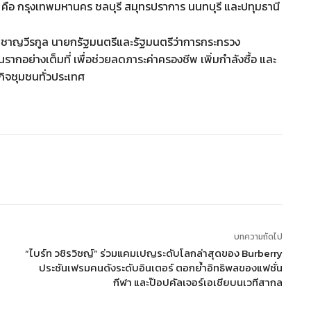
สุด คือ กรุงเทพมหานคร ชลบุรี สมุทรปราการ นนทบุรี และปทุมธานี
 ชาญวีรกูล นายกรัฐมนตรีและรัฐมนตรีว่าการกระทรวง
กอย่างเต็มที่ เพื่อช่วยลดภาระค่าครองชีพ เพิ่มกำลังซื้อ และ
รกิจชุมชนทั่วประเทศ
บทความถัดไป
“ไบร์ท วชิรวิชญ์” ร่วมแคมเปญระดับโลกล่าสุดของ Burberry
ประชันเฟรมคนดังระดับอินเตอร์ ตอกย้ำอิทธิพลของแฟชั่น
กีฬา และป๊อปคัลเจอร์เอเชียบนเวทีสากล