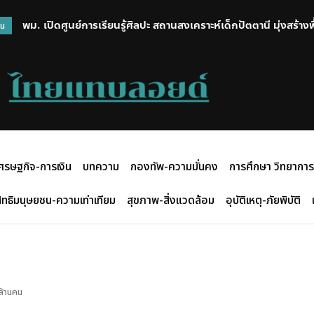
พม. เปิดศูนย์การเรียนรู้ศิลปะ สถานสงเคราะห์เด็กปัตตานี มุ่งสร้าง
วน
สร้างสรรค์กิจกรรมศิลปะ
ศรษฐกิจ-การเงิน
บทความ
กองทัพ-ความมั่นคง
การศึกษา วิทยาการ
ิทธิมนุษยชน-ความเท่าเทียม
สุขภาพ-สิ่งแวดล้อม
อุบัติเหตุ-ภัยพิบัติ
ล้านคน