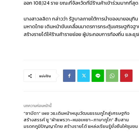
ออก 108,124 ราย ขณะที่จังหวัดที่มีร้านค้าเข้าร่วมมากที่
นางสาวลลิดา กล่าวว่า รัฐบาลภายใต้การนำของนายอนุทิน
มหาดไทย เดินหน้าขับเคลื่อนมาตรการกระตุ้นเศรษฐกิจฐานรา
สร้างรายได้ให้ร้านค้ารายย่อย ผู้ประกอบการท้องถิ่น และธุ
แบ่งปัน
บทความก่อนหน้านี้
“ซาบีดา” เผย วธ.เดินหน้าหนุนวัฒนธรรมภูไทสู่เศรษฐกิจ
สร้างสรรค์ ชู “ผ้าแพรวา–หมอเหยา–ภาษาภูไท” สืบสาน
มรดกภูมิปัญญาไทย สร้างรายได้ แหล่งเรียนรู้ยั่งยืนให้ชุมชน