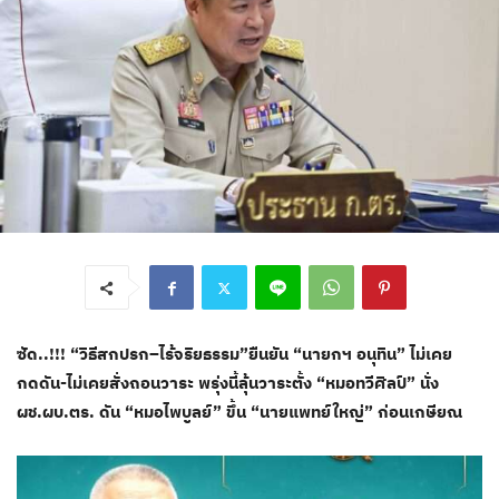
ซัด..!!! “วิธีสกปรก–ไร้จริยธรรม”ยืนยัน “นายกฯ อนุทิน” ไม่เคย
กดดัน-ไม่เคยสั่งถอนวาระ พรุ่งนี้ลุ้นวาระตั้ง “หมอทวีศิลป์” นั่ง
ผช.ผบ.ตร. ดัน “หมอไพบูลย์” ขึ้น “นายแพทย์ใหญ่” ก่อนเกษียณ