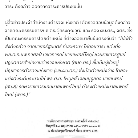
วาระ ดังกล่าว ออกจากวาระการประชุมนั้น
ผู้สื่อข่าวประจำสำนักงานตำรวจแห่งชาติ ได้ตรวจสอบข้อมูลดังกล่าว
จากคณะกรรรมการฯ ก.ตร.ผู้ทรงคุณวุฒิ และ รอง ผบ.ตร., จตร. ซึ่ง
เป็นคณะกรรมการโดยตำแหน่ง ที่ต่างออกมายืนยันตรงกันว่า
“ไม่มีคำ
สั่งดังกล่าว จากนายกรัฐมนตรี ที่ประธานฯ ให้ถอนวาระ แต่งตั้ง
พล.ต.ท.นพ.ทวีศิลป์ เวชวิทารณ์ นายแพทย์ใหญ่ ช่วยราชการศูนย์
ปฎิบัติการสำนักงานตำรวจแห่งชาติ (ศปก.ตร.) ขึ้นเป็นผู้ช่วยผู้
บัญชาการตำรวจแห่งชาติ (ผช.ผบ.ตร.) ซึ่งเป็นตำแหน่งว่าง โดยจะ
แต่งตั้งระดับระนาบให้ พล.ต.ท. ไพบูลย์ เจียมนุกูลกิจ นายแพทย์
(สบ.8) รักษาราชการแทนนายแพทย์ใหญ่ ดำรงตำแหน่งนายแพทย์
ใหญ่ (พตร.)”