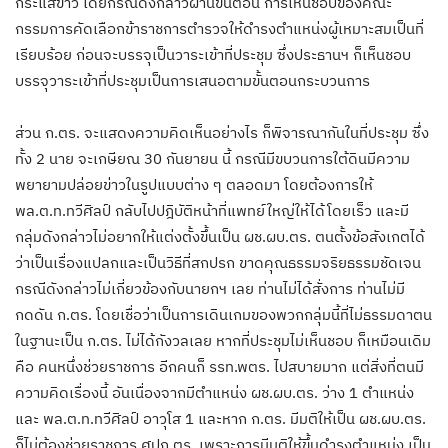
กระแสข่าว โดยกรณีดังกล่าวผ่านขั้นตอน การเห็นชอบของคณะ
กรรมการคัดเลือกข้าราชการตำรวจให้ดำรงตำแหน่งผู้เหมาะสมเป็นที่
เรียบร้อย ก่อนจะบรรจุเป็นวาระเข้าที่ประชุม ซึ่งประธานฯ ก็เห็นชอบ
บรรจุวาระเข้าที่ประชุมเป็นการเสนอตามขั้นตอนกระบวนการ
ส่วน ก.ตร. จะแสดงความคิดเห็นอย่างไร ก็พิจารณากันในที่ประชุม ซึ่ง
ทั้ง 2 นาย จะเกษียณ 30 กันยายน นี้ กรณีมีขบวนการใต้ดินมีความ
พยายามปล่อยข่าวในรูปแบบต่าง ๆ ตลอดมา โดยต้องการให้
พล.ต.ท.ทวีศิลป์ กลับไปปฎิบัติหน้าที่แพทย์ใหญ่ให้ได้โดยเร็ว และมี
กลุ่มดังกล่าวไม่อยากให้แต่งตั้งขึ้นเป็น ผช.ผบ.ตร. ตนตั้งข้อสังเกตได้
ว่าเป็นเรื่องแปลกและเป็นวิธีที่สกปรก ขาดคุณธรรมจริยธรรมชัดเจน
กรณีดังกล่าวไม่เกี่ยวข้องกับนายกฯ เลย ท่านไม่ได้สั่งการ ท่านไม่มี
กดดัน ก.ตร. โดยเชื่อว่าเป็นการเดินเกมของพวกกลุ่มนี้ที่ไม่ธรรมดาตน
ในฐานะเป็น ก.ตร. ไม่ได้กังวลเลย หากที่ประชุมไม่เห็นชอบ ก็เหมือนเดิม
คือ คนหนึ่งช่วยราชการ อีกคนก็ รรท.พตร. ไปสบายมาก แต่สิ่งที่ตนมี
ความคิดเรื่องนี้ อันเนื่องจากมีตำแหน่ง ผช.ผบ.ตร. ว่าง 1 ตำแหน่ง
และ พล.ต.ท.ทวีศิลป์ อาวุโส 1 และหาก ก.ตร. มีมติให้เป็น ผช.ผบ.ตร.
ก็ไม่ต้องช่วยราชการ ศปก.ตร. เพราะการมีมติให้ขึ้นดำรงตำแหน่ง เป็น