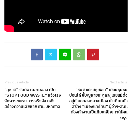
Previous article
Next article
“สุชาติ” จับมือ เดอะมอลล์ เปิด
“ชัยวัฒน์-อัญชิสา” เยือนชุมชน
“STOP FOOD WASTE” หวังเร่ง
บ่อนไก่ ชี้ปัญหาขยะถูกละเลยแม้ตั้ง
จัดการขยะอาหารจริงจัง หลัง
อยู่ทำเลทองกลางเมือง ย้ำเดินหน้า
สร้างความเสียหาย ศก. มหาศาล
สร้าง “เมืองแคร์คน” ผู้ว่าฯ-ส.ก.
ต้องทำงานเป็นทีมแก้ปัญหาให้คน
กรุง