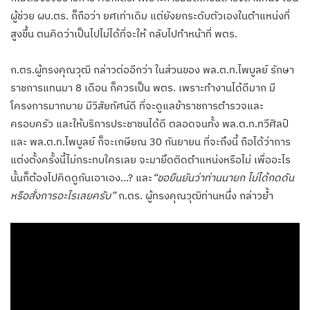
ผู้ช่วย ผบ.ตร. ก็ถือว่า ยศเท่าเดิม แต่ยังยกระดับตัวเองในตำแหน่งที่
สูงขึ้น ตนคิดว่าเป็นไปไม่ได้ที่จะให้ กลับไปทำหน้าที่ พตร.
ก.ตร.ผู้ทรงคุณวุฒิ กล่าวต่ออีกว่า ในส่วนของ พล.ต.ท.ไพบูลย์ รักษา
ราชการแทนมา 8 เดือน ก็ควรเป็น พตร. เพราะทำงานได้ดีมาก มี
โครงการมากมาย มีวิสัยทัศน์ดี ที่จะดูแลข้าราชการตำรวจและ
ครอบครัว และให้บริการประชาชนได้ดี ตลอดจนทั้ง พล.ต.ท.ทวีศิลป์
และ พล.ต.ท.ไพบูลย์ ก็จะเกษียณ 30 กันยายน ที่จะถึงนี้ ถือได้ว่าการ
แต่งตั้งครั้งนี้ไม่กระทบใครเลย จะมายึดติดตำแหน่งหรือไม่ เพื่ออะไร
นั้นก็ต้องไปคิดดูกันเอาเอง…? และ
“ขอยืนยันว่าท่านนายก ไม่ได้กดดัน
หรือสั่งการอะไรเลยครับ”
ก.ตร. ผู้ทรงคุณวุฒิท่านหนึ่ง กล่าวย้ำ