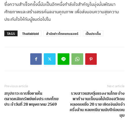
ซึ่งความสำเร็จครั้งนี้นับเป็นอีกหนึ่งกำลังใจสำคัญในมุ่งมั่นพัฒนา
ศักยภาพและสร้างสรรค์ผลงานคุณภาพ เพื่อส่งมอบความสุขความ
ประทับใจให้กับผู้ชมต่อไปใน
TAGS
Thaitabloid
สำนักข่าวไทยแทบลอยด์
เป็นประเด็น
Previous article
Next article
สรุปภาวะการซื้อขายใน
รวบสาวแสบตุ๋นแรงงานไทย อ้าง
ตลาดหลักทรัพย์แห่งประเทศไทย
พาทำงานเก็บผลไม้เมืองสวีเดน
ประจำวันที่ 28 พฤษภาคม 2569
หลอกเหยื่อ 20 ราย เชิดเงินมัดจำ
ครึ่งล้าน หลบหนีนานนับปีก่อนจน
มุม