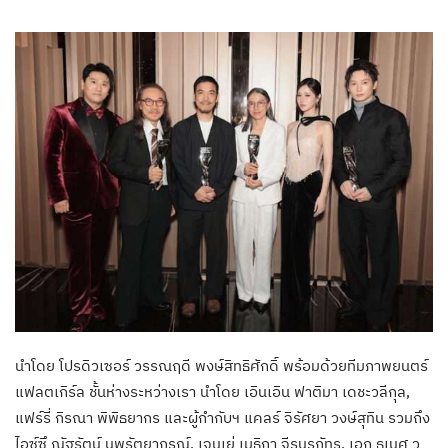
นำโดย โปรดิวเซอร์ วรรณฤดี พงษ์สิทธิศักดิ์ พร้อมด้วยทีมภาพยนตร์
แฟลตเกิร์ล ชั้นห่างระหว่างเรา นำโดย เอินเอิน ฟาติมา เดชะวลีกุล,
แฟร์รี่ กิรณา พิพิธยากร และผู้กำกับฯ แคลร์ จิรัศยา วงษ์สุทิน รวมถึง
ไอซ์ซึ ณัฐรัตน์ นพรัตยาภรณ์, เจนเย่ เมธิกา จีรนรภัทร, เอก ธเนศ ว