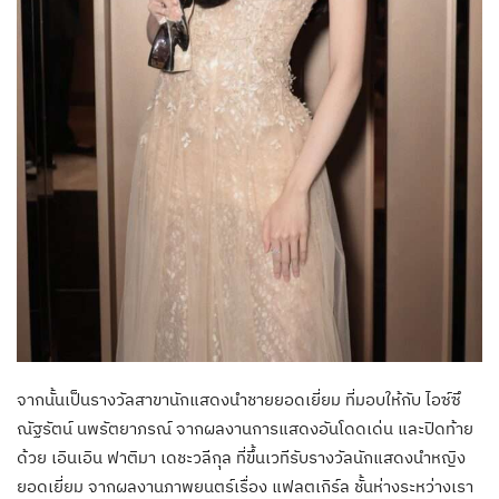
จากนั้นเป็นรางวัลสาขานักแสดงนำชายยอดเยี่ยม ที่มอบให้กับ ไอซ์ซึ
ณัฐรัตน์ นพรัตยาภรณ์ จากผลงานการแสดงอันโดดเด่น และปิดท้าย
ด้วย เอินเอิน ฟาติมา เดชะวลีกุล ที่ขึ้นเวทีรับรางวัลนักแสดงนำหญิง
ยอดเยี่ยม จากผลงานภาพยนตร์เรื่อง แฟลตเกิร์ล ชั้นห่างระหว่างเรา