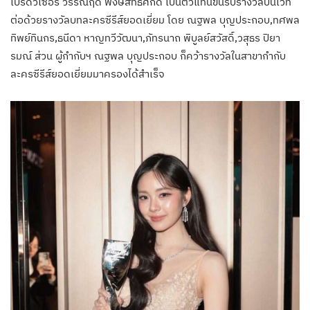
โปรดิวเซอร์ วรรณฤดี พงษ์สิทธิศักดิ์ เป็นตัวแทนขึ้นรับรางวัลบนเวที
ต่อด้วยรางวัลบทละครซีรีส์ยอดเยี่ยม โดย ณฐพล บุญประกอบ,ทศพล
ทิพย์ทินกร,ธนีดา หาญทวีวัฒนา,ภัทรนาถ พิบูลย์สวัสดิ์,วสุธร ปิยา
รมณ์ ส่วน ผู้กำกับฯ ณฐพล บุญประกอบ ก็คว้ารางวัลในสาขากำกับ
ละครซีรีส์ยอดเยี่ยมมาครองได้สำเร็จ