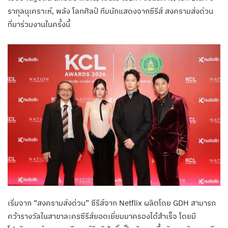
รากุลนุเคราะห์, พลัง โลกศิลป์ ทีมนักแสดงจากซีรีส์ สงครามส่งด่วน
ที่มาร่วมงานในครั้งนี้
เริ่มจาก “สงครามส่งด่วน” ซีรีส์จาก Netflix ผลิตโดย GDH สามารถ
คว้ารางวัลในสาขาละครซีรีส์ยอดเยี่ยมมาครองได้สำเร็จ โดยมี