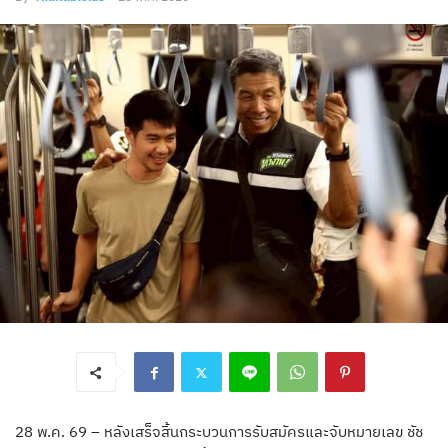
28 พ.ค. 69 – หลังเสร็จสิ้นกระบวนการรับสมัครและจับหมายเลข ชัช