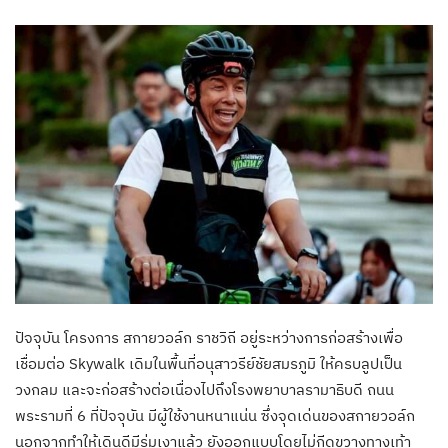
ปัจจุบัน โครงการ สกายวอล์ก ราชวิถี อยู่ระหว่างการก่อสร้างเพื่อ
เชื่อมต่อ Skywalk เดิมในพื้นที่อนุสาวรีย์ชัยสมรภูมิ ให้ครบลูปเป็น
วงกลม และจะก่อสร้างต่อเนื่องไปถึงโรงพยาบาลรามาธิบดี ถนน
พระรามที่ 6 ที่ปัจจุบัน มีผู้ใช้งานหนาแน่น ซึ่งจุดเด่นของสกายวอล์ก
นอกจากทำให้เดินดีมีร่มเงาแล้ว ยังออกแบบโดยไม่กีดขวางทางเท้า