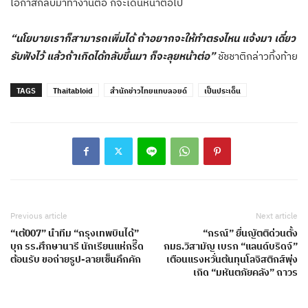
โอกาสกลับมาทำงานต่อ ก็จะเดินหน้าต่อไป
“นโยบายเราก็สามารถเพิ่มได้ ถ้าอยากจะให้ทำตรงไหน แจ้งมา เดี๋ยว
รับฟังไว้ แล้วถ้าเกิดได้กลับขึ้นมา ก็จะลุยหน้าต่อ”
ชัชชาติกล่าวทิ้งท้าย
TAGS
Thaitabloid
สำนักข่าวไทยแทบลอยด์
เป็นประเด็น
Previous article
Next article
“เต้007” นำทีม “กรุงเทพบินได้”
“กรณ์” ยื่นญัตติด่วนตั้ง
บุก รร.ศึกษานารี นักเรียนแห่กรี๊ด
กมธ.วิสามัญ เบรก “แลนด์บริดจ์”
ต้อนรับ ขอถ่ายรูป-ลายเซ็นคึกคัก
เตือนแรงหวั่นต้นทุนโลจิสติกส์พุ่ง
เกิด “มหันตภัยคลัง” ถาวร