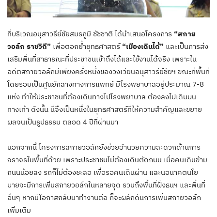
ที่บริเวณอนุสาวรีย์ชัยสมรภูมิ ชัชชาติ ได้นำเสนอโครงการ
“สกาย
วอล์ก ราชวิถี”
เพื่อตอกย้ำยุทธศาสตร์
“เมืองเดินได้”
และเป็นการส่ง
เสริมพื้นที่สาธารณะที่ประชาชนเข้าถึงได้และใช้งานได้จริง เพราะใน
อดีตสกายวอล์กมีเพียงครึ่งหนึ่งของวงเวียนอนุสาวรีย์ชัยฯ ขณะที่พื้นที่
โดยรอบเป็นศูนย์กลางทางการแพทย์ มีโรงพยาบาลอยู่ประมาณ 7-8
แห่ง ทำให้ประชาชนที่ต้องเดินทางไปโรงพยาบาล ต้องลงไปเดินบน
ทางเท้า ดังนั้น นี่จึงเป็นหนึ่งในยุทธศาสตร์ที่ให้ความสำคัญและขยาย
ผลจนเป็นรูปธรรม ตลอด 4 ปีที่ผ่านมา
นอกจากนี้ โครงการสกายวอล์กยังช่วยอำนวยความสะดวกด้านการ
จราจรในพื้นที่ด้วย เพราะประชาชนไม่ต้องเดินตัดถนน เมื่อคนเดินข้าม
ถนนน้อยลง รถก็ไม่ต้องชะลอ เพื่อรอคนเดินผ่าน และนอนาคตนโย
บายจะมีการเพิ่มสกายวอล์กในหลายจุด รวมถึงพื้นที่ฝั่งธนฯ และพื้นที่
อื่นๆ หากมีโอกาสกลับมาทำงานต่อ ก็จะผลักดันการเพิ่มสกายวอล์ก
เพิ่มเติม