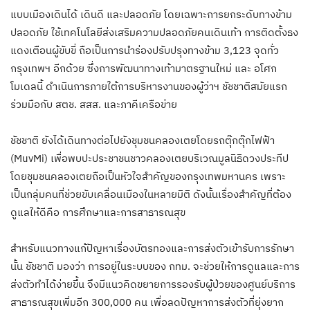
แบบเมืองเดินได้ เดินดี และปลอดภัย โดยเฉพาะการยกระดับทางข้าม
ปลอดภัย ใช้เทคโนโลยีส่งเสริมความปลอดภัยคนเดินเท้า การติดตั้งธง
แดงเตือนผู้ขับขี่ ถือเป็นการนำร่องปรับปรุงทางข้าม 3,123 จุดทั่ว
กรุงเทพฯ อีกด้วย ซึ่งการพัฒนาทางเท้ามาตรฐานใหม่ และ อโศก
โมเดลนี้ ดำเนินการภายใต้การบริหารงานของผู้ว่าฯ ชัชชาติสมัยแรก
ร่วมมือกับ สตช. สสส. และภาคีเครือข่าย
ชัชชาติ ยังได้เดินทางต่อไปยังชุมชนคลองเตยโดยรถตุ๊กตุ๊กไฟฟ้า
(MuvMi) เพื่อพบปะประชาชนชาวคลองเตยบริเวณมูลนิธิดวงประทีป
โดยชุมชนคลองเตยถือเป็นหัวใจสำคัญของกรุงเทพมหานคร เพราะ
เป็นกลุ่มคนที่ช่วยขับเคลื่อนเมืองในหลายมิติ ดังนั้นเรื่องสำคัญที่ต้อง
ดูแลให้ดีคือ การศึกษาและการสาธารณสุข
สำหรับแนวทางแก้ปัญหาเรื่องบัตรทองและการส่งตัวเข้ารับการรักษา
นั้น ชัชชาติ มองว่า การอยู่ในระบบของ กทม. จะช่วยให้การดูแลและการ
ส่งตัวทำได้ง่ายขึ้น จึงมีแนวคิดขยายการรองรับผู้ป่วยของศูนย์บริการ
สาธารณสุขเพิ่มอีก 300,000 คน เพื่อลดปัญหาการส่งตัวที่ยุ่งยาก