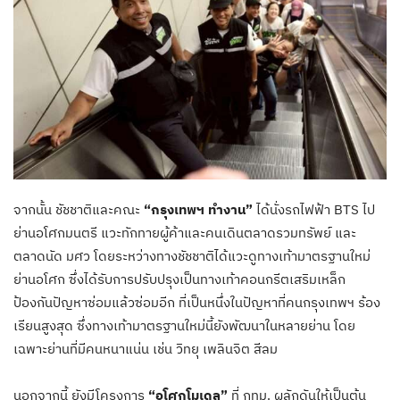
จากนั้น ชัชชาติและคณะ
“กรุงเทพฯ ทำงาน”
ได้นั่งรถไฟฟ้า BTS ไป
ย่านอโศกมนตรี แวะทักทายผู้ค้าและคนเดินตลาดรวมทรัพย์ และ
ตลาดนัด มศว โดยระหว่างทางชัชชาติได้แวะดูทางเท้ามาตรฐานใหม่
ย่านอโศก ซึ่งได้รับการปรับปรุงเป็นทางเท้าคอนกรีตเสริมเหล็ก
ป้องกันปัญหาซ่อมแล้วซ่อมอีก ที่เป็นหนึ่งในปัญหาที่คนกรุงเทพฯ ร้อง
เรียนสูงสุด ซึ่งทางเท้ามาตรฐานใหม่นี้ยังพัฒนาในหลายย่าน โดย
เฉพาะย่านที่มีคนหนาแน่น เช่น วิทยุ เพลินจิต สีลม
นอกจากนี้ ยังมีโครงการ
“อโศกโมเดล”
ที่ กทม. ผลักดันให้เป็นต้น