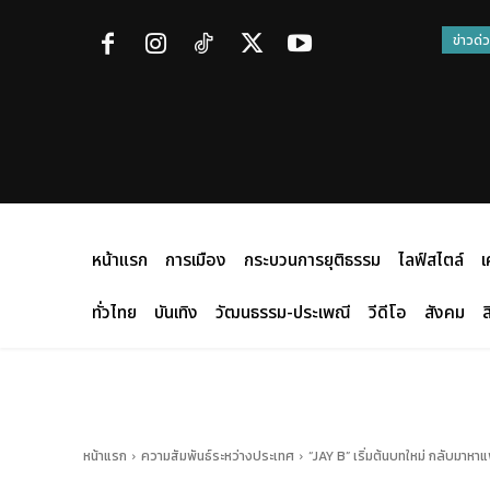
ข่าวด่
หน้าแรก
การเมือง
กระบวนการยุติธรรม
ไลฟ์สไตล์
เ
ทั่วไทย
บันเทิง
วัฒนธรรม-ประเพณี
วีดีโอ
สังคม
ส
หน้าแรก
ความสัมพันธ์ระหว่างประเทศ
“JAY B” เริ่มต้นบทใหม่ กลับมาหา