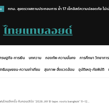
“โสภณ” กล่าวสุนทรพจน์ 50 ปี สัมพันธ์ไทย – เวียดนาม จากเพื่อนบ้
วน
เสริมความร่วมมือด้านนิติบัญญัติ-สันติภาพ-ความมั่นคงในภูมิภาค
ศรษฐกิจ-การเงิน
บทความ
กองทัพ-ความมั่นคง
การศึกษา วิทยาการ
ิทธิมนุษยชน-ความเท่าเทียม
สุขภาพ-สิ่งแวดล้อม
อุบัติเหตุ-ภัยพิบัติ
แฟนไทยอีกครั้ง กับคอนเสิร์ต “2026 JAY B tape: roots bangkok” 11–12...