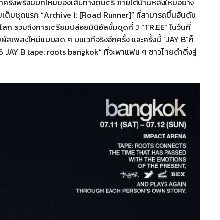
ครั้งพร้อมบทใหม่ของเส้นทางดนตรี ภายใต้บ้านหลังใหม่อย่าง
ต็มชุดแรก “Archive 1: [Road Runner]” ที่สามารถขึ้นอันดับ
ก รวมถึงการเตรียมปล่อยมินิอัลบั้มชุดที่ 3 “TR.EE” ในวันที่
สัมผัสเพลงใหม่แบบสด ๆ บนเวทีจริงอีกครั้ง และครั้งนี้ “JAY B”ก็
6 JAY B tape: roots bangkok” ที่จะพาแฟน ๆ ชาวไทยดำดิ่งสู่