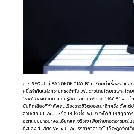
จาก SEOUL สู่ BANGKOK “JAY B” เตรียมนำเรื่องราวและควา
หนึ่งค่ำคืนแห่งความทรงจำกับแฟนชาวไทยโดยเฉพาะ โดยชื่
“ราก” ของตัวตน ความรู้สึก และดนตรีของ “JAY B” ผ่านโชว์
บันทึกเสียงที่กำลังเล่นเรื่องราวชีวิตของเขาอีกครั้ง ตั้
ฐานะศิลปินและมนุษย์คนหนึ่ง ซึ่งแฟน ๆ จะได้สัมผัสทุกอา
ออกแบบมาอย่างละเอียดและจริงใจ เพื่อถ่ายทอดอารมณ์และ
ทั้งแสง สี เสียง Visual และบรรยากาศของโชว์ จะถูกจัดเต็ม