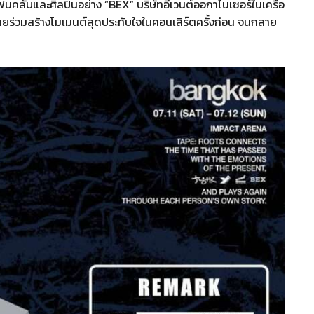
ฟนคลับและศิลปินอย่าง “BEX” บริษัทอีเวนต์ออกาไนเซอร์ในเครือ
คยร่วมสร้างโมเมนต์สุดประทับใจในคอนเสิร์ตครั้งก่อน จนกลาย