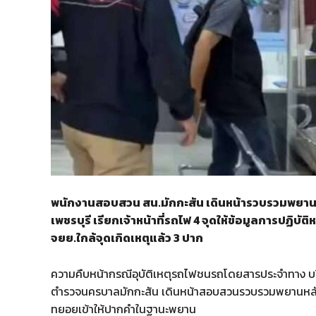
พนักงานสอบสวน สน.มักกะสัน เดินหน้ารวบรวมพยา
เพชรบุรี เรียกเจ้าหน้าที่รถไฟ 4 จุดให้ข้อมูลการปฏิบ
จยย.ใกล้จุดเกิดเหตุแล้ว 3 ปาก
ความคืบหน้ากรณีอุบัติเหตุรถไฟชนรถโดยสารประจำทาง บ
ตำรวจนครบาลมักกะสัน เดินหน้าสอบสวนรวบรวมพยานหลักฐาน
ทยอยเข้าให้ปากคำในฐานะพยาน