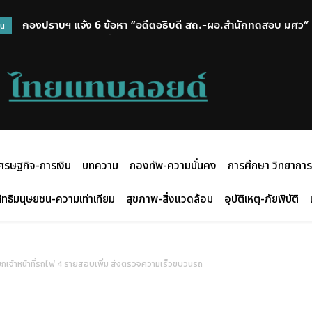
กองปราบฯ แจ้ง 6 ข้อหา “อดีตอธิบดี สถ.-ผอ.สำนักทดสอบ มศว” 
วน
ส่ง ป.ป.ช. 12 ส.ค.นี้
ศรษฐกิจ-การเงิน
บทความ
กองทัพ-ความมั่นคง
การศึกษา วิทยาการ
ิทธิมนุษยชน-ความเท่าเทียม
สุขภาพ-สิ่งแวดล้อม
อุบัติเหตุ-ภัยพิบัติ
ียกเจ้าหน้าที่รถไฟ 4 รายสอบเพิ่ม ส่งตรวจความเร็วขบวนรถ