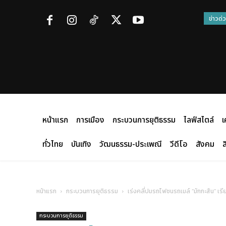
ข่าวด่
หน้าแรก
การเมือง
กระบวนการยุติธรรม
ไลฟ์สไตล์
เ
ทั่วไทย
บันเทิง
วัฒนธรรม-ประเพณี
วีดีโอ
สังคม
ส
หน้าแรก
กระบวนการยุติธรรม
เร่งคลี่ปมรถไฟชนรถเมล์ “มักกะสัน” เร
กระบวนการยุติธรรม