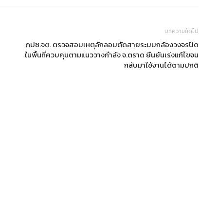
บทความถัดไป
กปช.จต. ตรวจสอบเหตุลักลอบตัดสายระบบกล้องวงจรปิด
ในพื้นที่ควบคุมตามแนววางกำลัง จ.ตราด ยืนยันเร่งแก้ไขจน
กลับมาใช้งานได้ตามปกติ