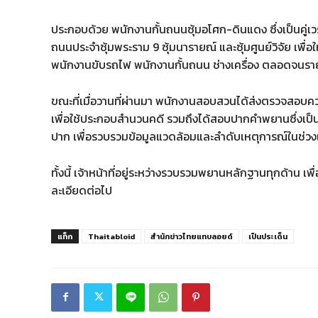
ประกอบด้วย พนักงานกั้นถนนซุ้มอโศก-ดินแดง ซึ่งเป็นคู่เวรขอ
ถนนประจำซุ้มพระราม 9 ซุ้มนารายณ์ และซุ้มศูนย์วิจัย เพื่อ
พนักงานขับรถไฟ พนักงานกั้นถนน ช่างเครื่อง ตลอดจนราย
ขณะที่เมื่อวานที่ผ่านมา พนักงานสอบสวนได้ส่งตรวจสอบ
เพื่อใช้ประกอบสำนวนคดี รวมถึงได้สอบปากคำพยานซึ่งเป็น
ปาก เพื่อรวบรวมข้อมูลแวดล้อมและลำดับเหตุการณ์ในช่วงเก
ทั้งนี้ เจ้าหน้าที่อยู่ระหว่างรวบรวมพยานหลักฐานทุกด้าน เพื
ละเอียดต่อไป
แท็ก
Thaitabloid
สำนักข่าวไทยแทบลอยด์
เป็นประเด็น