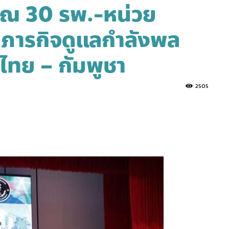
ุณ 30 รพ.-หน่วย
ภารกิจดูแลกำลังพล
ไทย – กัมพูชา
2505