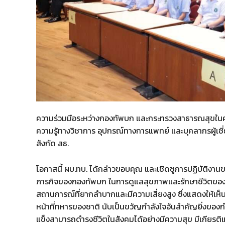
ความร่วมมือระหว่างกองทัพบก และกระทรวงสาธารณสุขในครั้งน
ความรู้ทางวิชาการ อุปกรณ์ทางการแพทย์ และบุคลากรผู้
สังกัด สธ.
โอกาสนี้ ผบ.ทบ. ได้กล่าวขอบคุณ และเชิดชูการปฏิบัติงา
ภารกิจของกองทัพบก ในการดูแลสุขภาพและรักษาชีวิตขอ
สถานการณ์ที่ยากลำบากและมีความเสี่ยงสูง ซึ่งแสดงให้เห
หน้าที่ทหารของชาติ นับเป็นขวัญกำลังใจอันสำคัญยิ่งของ
แข็งสามารถดำรงชีวิตในสังคมได้อย่างมีความสุข มีเกียรติแล