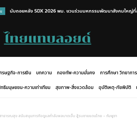
นับถอยหลัง SDX 2026 พม. ชวนร่วมมหกรรมพัฒนาสังคมใหญ่ที่สุดของ
วงจรปิด รปภ.เก็บถุงพัสดุพระเครื่องกว่า 160 กล่อง มูลค่ากว่าแสน
วน
แรกในไทย
ศรษฐกิจ-การเงิน
บทความ
กองทัพ-ความมั่นคง
การศึกษา วิทยาการ
ิทธิมนุษยชน-ความเท่าเทียม
สุขภาพ-สิ่งแวดล้อม
อุบัติเหตุ-ภัยพิบัติ
าธารณสุข สนับสนุนภารกิจดูแลกำลังพลบาดเจ็บ สู้รบชายแดนไทย – กัมพูชา