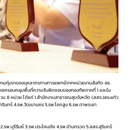
ละความทุ่มเทของบุคลากรทางการแพทย์จากหน่วยงานสังกัด สธ.
ดยครอบคลุมพื้นที่ความรับผิดชอบของกองทัพภาคที่ 1 และใน
จำนวน 8 หน่วย ได้แก่ 1.สำนักงานสาธารณสุขจังหวัด (สสจ.)สระแก้ว
ครินทร์ 4.รพ.วัฒนานคร 5.รพ.โคกสูง 6.รพ.ตาพระยา
์ 2.รพ.บุรีรัมย์ 3.รพ.ประโคนชัย 4.รพ.บ้านกรวด 5.สสจ.สุรินทร์