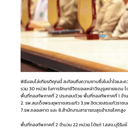
พิธีมอบโล่เกียรติคุณนี้ สะท้อนถึงความซาบซึ้งในน้ำใจแ
รวม 30 หน่วย ในการรักษาชีวิตของเหล่าวีรบุรุษชายแดน โ
พื้นที่กองทัพภาคที่ 2 ประกอบด้วย พื้นที่กองทัพภาคที่ 1 
2. รพ.สมเด็จพระยุพราชสระแก้ว 3.รพ.จิตเวชสระแก้วราชน
7.รพ.คลองหาด และ 8.สำนักงานสาธารณสุขอำเภอโคกสูง
พื้นที่กองทัพภาคที่ 2 จำนวน 22 หน่วย ได้แก่ 1.สสจ.บุรีรัมย