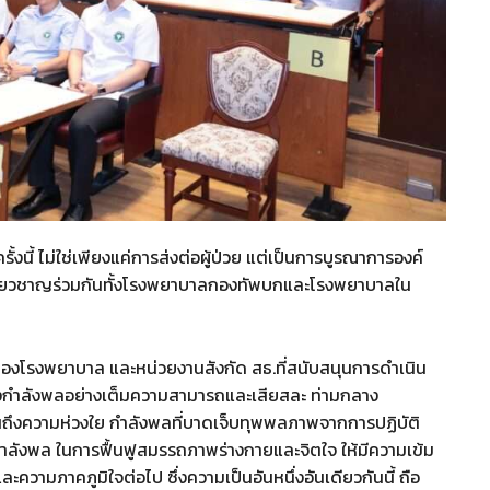
ี้ ไม่ใช่เพียงแค่การส่งต่อผู้ป่วย แต่เป็นการบูรณาการองค์
เชี่ยวชาญร่วมกันทั้งโรงพยาบาลกองทัพบกและโรงพยาบาลใน
นของโรงพยาบาล และหน่วยงานสังกัด สธ.ที่สนับสนุนการดำเนิน
งกำลังพลอย่างเต็มความสามารถและเสียสละ ท่ามกลาง
็นถึงความห่วงใย กำลังพลที่บาดเจ็บทุพพลภาพจากการปฏิบัติ
กำลังพล ในการฟื้นฟูสมรรถภาพร่างกายและจิตใจ ให้มีความเข้ม
ะความภาคภูมิใจต่อไป ซึ่งความเป็นอันหนึ่งอันเดียวกันนี้ ถือ