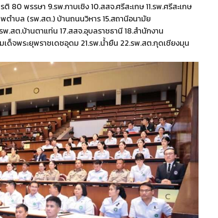
รติ 80 พรรษา 9.รพ.กาบเชิง 10.สสจ.ศรีสะเกษ 11.รพ.ศรีสะเกษ
ขภาพตำบล (รพ.สต.) บ้านถนนวิหาร 15.สถานีอนามัย
.รพ.สต.บ้านตาแท่น 17.สสจ.อุบลราชธานี 18.สำนักงาน
เด็จพระยุพราชเดชอุดม 21.รพ.น้ำยืน 22.รพ.สต.กุดเชียงมุน