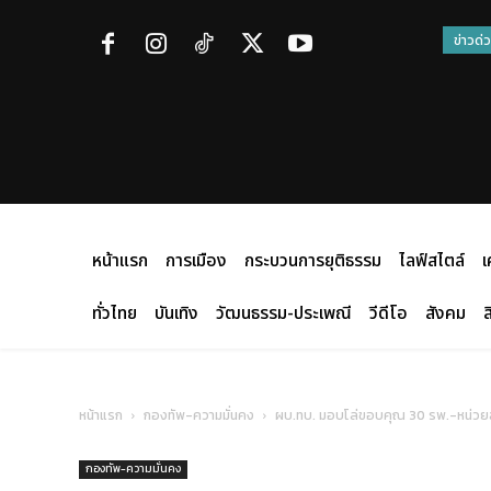
ข่าวด่
หน้าแรก
การเมือง
กระบวนการยุติธรรม
ไลฟ์สไตล์
เ
ทั่วไทย
บันเทิง
วัฒนธรรม-ประเพณี
วีดีโอ
สังคม
ส
หน้าแรก
กองทัพ-ความมั่นคง
ผบ.ทบ. มอบโล่ขอบคุณ 30 รพ.-หน่วยส
กองทัพ-ความมั่นคง