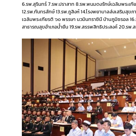
6.รพ.สุรินทร์ 7.รพ.ปราสาท 8.รพ.พนมดงรักษ์เฉลิมพระเกีย
12.รพ.กันทรลักษ์ 13.รพ.ภูสิงห์ 14.โรงพยาบาลส่งเสริมสุ
เฉลิมพระเกียรติ ๖๐ พรรษา นวมินทราชินี บ้านภูมิซรอล 16
สาธารณสุขอำเภอน้ำยืน 19.รพ.สรรพสิทธิประสงค์ 20.รพ.สม