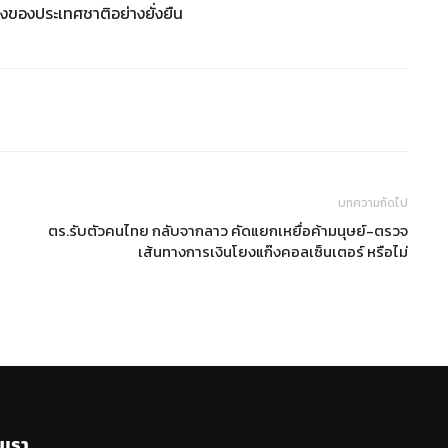
งของประเทศชาติอย่างยั่งยืน
บทความถัดไป
ตร.รับตัวคนไทย กลับจากลาว คัดแยกเหยื่อค้ามนุษย์-ตรวจ
เส้นทางการเงินโยงแก๊งคอลเซ็นเตอร์ หรือไม่
บเรา