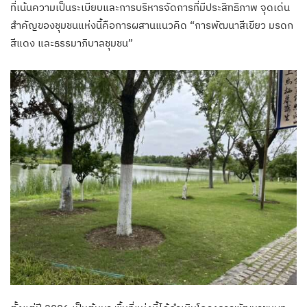
ที่เน้นความเป็นระเบียบและการบริหารจัดการที่มีประสิทธิภาพ จุดเด่น
สำคัญของชุมชนแห่งนี้คือการผสานแนวคิด “การพัฒนาสีเขียว มรดก
สีแดง และธรรมาภิบาลชุมชน”