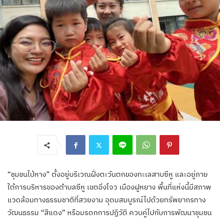
“ชุมชนไป่หาง” ตั้งอยู่บริเวณฝั่งตะวันตกของทะเลสาบซีหู และอยู่ภาย
ใต้การบริหารของตำบลซีหู เขตอิ่งโจว เมืองฝูหยาง พื้นที่แห่งนี้มีสภาพ
แวดล้อมทางธรรมชาติที่สวยงาม อุดมสมบูรณ์ไปด้วยทรัพยากรทาง
วัฒนธรรม “สีแดง” หรือมรดกการปฏิวัติ ควบคู่ไปกับการพัฒนาชุมชน