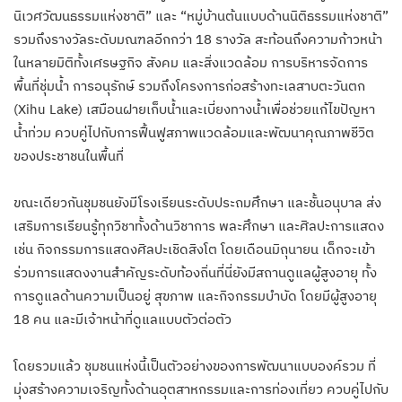
นิเวศวัฒนธรรมแห่งชาติ” และ “หมู่บ้านต้นแบบด้านนิติธรรมแห่งชาติ”
รวมถึงรางวัลระดับมณฑลอีกกว่า 18 รางวัล สะท้อนถึงความก้าวหน้า
ในหลายมิติทั้งเศรษฐกิจ สังคม และสิ่งแวดล้อม การบริหารจัดการ
พื้นที่ชุ่มน้ำ การอนุรักษ์ รวมถึงโครงการก่อสร้างทะเลสาบตะวันตก
(Xihu Lake) เสมือนฝายเก็บน้ำและเบี่ยงทางน้ำเพื่อช่วยแก้ไขปัญหา
น้ำท่วม ควบคู่ไปกับการฟื้นฟูสภาพแวดล้อมและพัฒนาคุณภาพชีวิต
ของประชาชนในพื้นที่
ขณะเดียวกันชุมชนยังมีโรงเรียนระดับประถมศึกษา และชั้นอนุบาล ส่ง
เสริมการเรียนรู้ทุกวิชาทั้งด้านวิชาการ พละศึกษา และศิลปะการแสดง
เช่น กิจกรรมการแสดงศิลปะเชิดสิงโต โดยเดือนมิถุนายน เด็กจะเข้า
ร่วมการแสดงงานสำคัญระดับท้องถิ่นที่นี่ยังมีสถานดูแลผู้สูงอายุ ทั้ง
การดูแลด้านความเป็นอยู่ สุขภาพ และกิจกรรมบำบัด โดยมีผู้สูงอายุ
18 คน และมีเจ้าหน้าที่ดูแลแบบตัวต่อตัว
โดยรวมแล้ว ชุมชนแห่งนี้เป็นตัวอย่างของการพัฒนาแบบองค์รวม ที่
มุ่งสร้างความเจริญทั้งด้านอุตสาหกรรมและการท่องเที่ยว ควบคู่ไปกับ