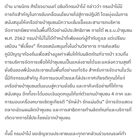
ด้าน นายนิกร ศิรโรจนานนท์ อธิบดีกรมป่าไม้ กล่าวว่า กรมป่าไม้มี
ภารกิจสำคัญในการขับเคลื่อนนโยบายไปสู่การปฏิบัติ โดยมุ่งเน้นการ
สนับสนุนให้เครือข่ายป่าชุมชนมีความเข้มแข็งและสามารถบริหาร
จัดการทรัพยากรในพื้นที่ได้อย่างมีประสิทธิภาพ ภายใต้ พ.ร.บ.ป่าชุมชน
พ.ศ. 2562 กรมป่าไม้ไม่ได้ทำหน้าที่เพียงแค่ผู้กำกับดูแล แต่เปรียบ
เสมือน “พี่เลี้ยง” ที่คอยสนับสนุนทั้งในด้านวิชาการ การส่งเสริม
ภูมิปัญญาท้องถิ่นเพื่อสร้างมูลค่าเพิ่มให้กับผลิตภัณฑ์จากป่า รวมถึง
การบริหารจัดการเพื่อให้ป่าชุมชนเป็นแหล่งรายได้และแหล่งความสุขที่
ยั่งยืนของพี่น้องประชาชนในพื้นที่อย่างแท้จริง สำหรับการจัดงานในวัน
นี้มีกิจกรรมสำคัญ คือการมอบถ้วยและโล่ประกาศเกียรติคุณให้แก่
เครือข่ายป่าชุมชนต้นแบบสู่ความยั่งยืน และภาคีเครือข่ายที่ให้การ
สนับสนุน อีกทั้งจะได้มอบเงินอุดหนุนให้แก่ตัวแทนป่าชุมชน 4 ภาค และ
การมอบเครื่องหมายเชิดชูเกียรติ “รักษ์ป่า รักแผ่นดิน” มีการจัดแสดง
ตลาดนัดผลผลิตป่าชุมชน และการสาธิตการทำผลิตภัณฑ์และบริการที่
เกิดจากการใช้ประโยชน์จากป่าชุมชน
ทั้งนี้ กรมป่าไม้ ขอเชิญชวนประชาชนและทุกภาคส่วนร่วมรณรงค์ทำ