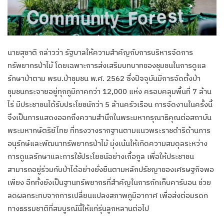
นายสุชาติ กล่าวว่า รัฐบาลให้ความสำคัญกับการบริหารจัดการ
ทรัพยากรป่าไม้ โดยเฉพาะการส่งเสริมบทบาทของชุมชนในการดูแล
รักษาป่าตาม พรบ.ป่าชุมชน พ.ศ. 2562 ซึ่งปัจจุบันมีการจัดตั้งป่า
ชุมชนกระจายอยู่ทุกภูมิภาคกว่า 12,000 แห่ง ครอบคลุมพื้นที่ 7 ล้าน
ไร่ มีประชาชนได้รับประโยชน์กว่า 5 ล้านครัวเรือน การจัดงานในครั้งนี้
จึงเป็นการแสดงออกถึงความสำนึกในพระมหากรุณาธิคุณต่อสถาบัน
พระมหากษัตริย์ไทย ที่ทรงวางรากฐานตามแนวพระราชดำริด้านการ
อนุรักษ์และพัฒนาทรัพยากรป่าไม้ มุ่งเน้นให้เกิดความสมดุลระหว่าง
การดูแลรักษาและการใช้ประโยชน์อย่างเกื้อกูล เพื่อให้ประชาชน
สามารถอยู่ร่วมกับป่าได้อย่างยั่งยืนตามหลักปรัชญาของเศรษฐกิจพอ
เพียง อีกทั้งยังเป็นฐานทรัพยากรที่สำคัญในการกักเก็บคาร์บอน ช่วย
ลดผลกระทบจากการเปลี่ยนแปลงสภาพภูมิอากาศ เพื่อส่งต่อมรดก
ทางธรรมชาติที่สมบูรณ์นี้ให้แก่รุ่นลูกหลานต่อไป