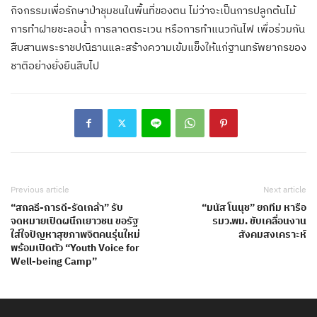
กิจกรรมเพื่อรักษาป่าชุมชนในพื้นที่ของตน ไม่ว่าจะเป็นการปลูกต้นไม้
การทำฝายชะลอน้ำ การลาดตระเวน หรือการทำแนวกันไฟ เพื่อร่วมกัน
สืบสานพระราชปณิธานและสร้างความเข้มแข็งให้แก่ฐานทรัพยากรของ
ชาติอย่างยั่งยืนสืบไป
Previous article
Next article
“สกลธี-การดี-รัดเกล้า” รับ
“มนัส โนนุช” ยกทีม หารือ
จดหมายเปิดผนึกเยาวชน ขอรัฐ
รมว.พม. ขับเคลื่อนงาน
ใส่ใจปัญหาสุขภาพจิตคนรุ่นใหม่
สังคมสงเคราะห์
พร้อมเปิดตัว “Youth Voice for
Well-being Camp”