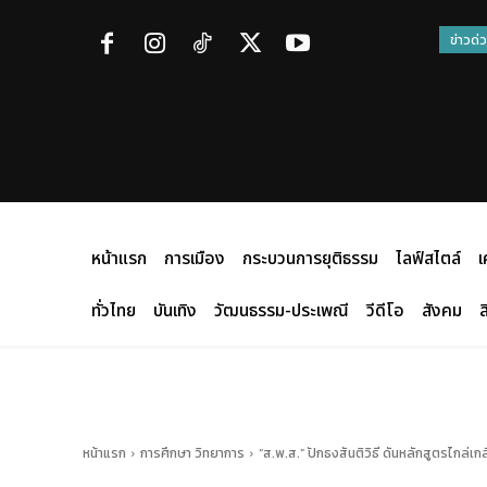
ข่าวด่
หน้าแรก
การเมือง
กระบวนการยุติธรรม
ไลฟ์สไตล์
เ
ทั่วไทย
บันเทิง
วัฒนธรรม-ประเพณี
วีดีโอ
สังคม
ส
หน้าแรก
การศึกษา วิทยาการ
“ส.พ.ส.” ปักธงสันติวิธี ดันหลักสูตรไกล่