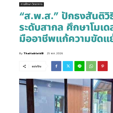
การศึกษา วิทยาการ
“ส.พ.ส.” ปักธงสันติวิธ
ระดับสากล ศึกษาโมเดล
มืออาชีพแก้ความขัดแ
By
ThaitabloidB
25 พ.ค. 2026
แบ่งปัน