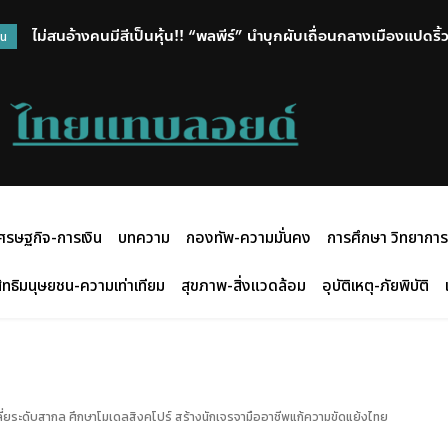
ไม่สนอ้างคนมีสีเป็นหุ้น!! “พลพีร์” นำบุกผับเถื่อนกลางเมืองแปดริ้ว
หุ้นลงต่อเนื่อง บาทแข็งสุดในรอบ 6 สัปดาห์ คาดสัปดาห์หน้าเคลื
วน
พบยาเกลื่อนร้าน แจ้ง 7 ข้อหาหนัก ผจก. พร้อมสั่งปิด
ศรษฐกิจ-การเงิน
บทความ
กองทัพ-ความมั่นคง
การศึกษา วิทยาการ
ิทธิมนุษยชน-ความเท่าเทียม
สุขภาพ-สิ่งแวดล้อม
อุบัติเหตุ-ภัยพิบัติ
เกลี่ยระดับสากล ศึกษาโมเดลสิงคโปร์ สร้างนักเจรจามืออาชีพแก้ความขัดแย้งไทย