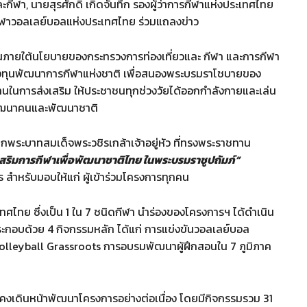
ีฬา, นายสุรศักดิ์ เกิดจันทึก รองผู้ว่าการกีฬาแห่งประเทศไทย
ีฬาวอลเลย์บอลแห่งประเทศไทย ร่วมแถลงข่าว
นภายใต้นโยบายของกระทรวงการท่องเที่ยวและ กีฬา และการกีฬา
ทุนพัฒนาการกีฬาแห่งชาติ เพื่อสนองพระบรมราโชบายของ
ธานในการส่งเสริม ให้ประชาชนทุกช่วงวัยได้ออกกำลังกายและเล่น
 พัฒนาคนและพัฒนาชาติ
จากพระบาทสมเด็จพระวชิรเกล้าเจ้าอยู่หัว ที่ทรงพระราชทาน
สริมการกีฬาเพื่อพัฒนาชาติไทย ในพระบรมราชูปถัมภ์”
สำหรับมอบให้แก่ ผู้เข้าร่วมโครงการทุกคน
ไทย ซึ่งเป็น 1 ใน 7 ชนิดกีฬา นำร่องของโครงการฯ ได้ดำเนิน
ระกอบด้วย 4 กิจกรรมหลัก ได้แก่ การแข่งขันวอลเลย์บอล
Volleyball Grassroots การอบรมพัฒนาผู้ฝึกสอนใน 7 ภูมิภาค
งเดินหน้าพัฒนาโครงการอย่างต่อเนื่อง โดยมีกิจกรรมรวม 31