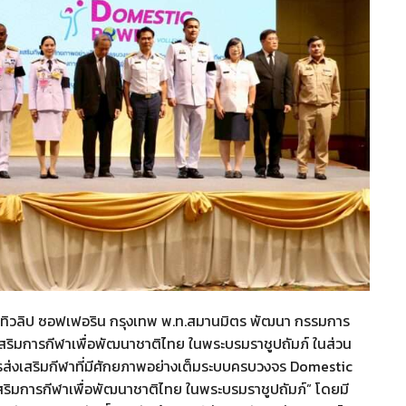
้นทิวลิป ซอฟเฟอริน กรุงเทพ พ.ท.สมานมิตร พัฒนา กรรมการ
ริมการกีฬาเพื่อพัฒนาชาติไทย ในพระบรมราชูปถัมภ์ ในส่วน
่งเสริมกีฬาที่มีศักยภาพอย่างเต็มระบบครบวงจร Domestic
ริมการกีฬาเพื่อพัฒนาชาติไทย ในพระบรมราชูปถัมภ์” โดยมี