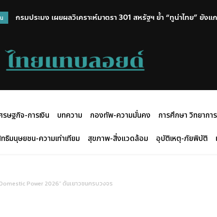
กรมประมง เผยผลวิเคราะห์มาตรา 301 สหรัฐฯ ย้ำ “ทูน่าไทย” ยังแกร่ง 
สืบ ตม.1 แฝงตัวจับหนุ่มยูกันดา อดีตนักฟุตบอล รับขายบริการชายต่
วน
มาตรการเข้ม ยกระดับแรงงาน ยันสินค้าประมงไทยปลอดแรงงานบังคับ
กำหนดอนุญาต
ตลาดโลก
ศรษฐกิจ-การเงิน
บทความ
กองทัพ-ความมั่นคง
การศึกษา วิทยาการ
ิทธิมนุษยชน-ความเท่าเทียม
สุขภาพ-สิ่งแวดล้อม
อุบัติเหตุ-ภัยพิบัติ
น “Domestic Power 2026” ดันเยาวชนครบวงจร