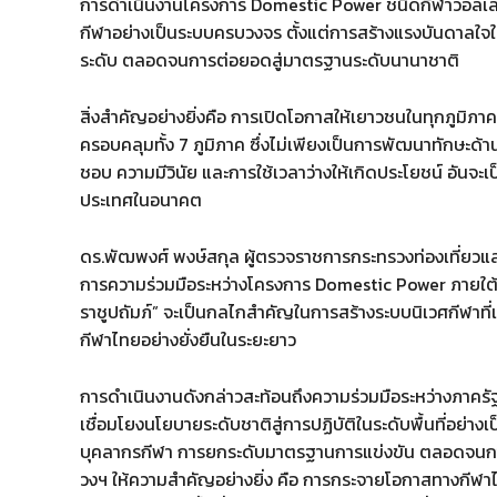
การดำเนินงานโครงการ Domestic Power ชนิดกีฬาวอลเลย์บ
กีฬาอย่างเป็นระบบครบวงจร ตั้งแต่การสร้างแรงบันดาลใจ
ระดับ ตลอดจนการต่อยอดสู่มาตรฐานระดับนานาชาติ
สิ่งสำคัญอย่างยิ่งคือ การเปิดโอกาสให้เยาวชนในทุกภูมิภา
ครอบคลุมทั้ง 7 ภูมิภาค ซึ่งไม่เพียงเป็นการพัฒนาทักษะด้าน
ชอบ ความมีวินัย และการใช้เวลาว่างให้เกิดประโยชน์ อันจ
ประเทศในอนาคต
ดร.พัฒพงศ์ พงษ์สกุล ผู้ตรวจราชการกระทรวงท่องเที่ยวและก
การความร่วมมือระหว่างโครงการ Domestic Power ภายใต
ราชูปถัมภ์” จะเป็นกลไกสำคัญในการสร้างระบบนิเวศกีฬาท
กีฬาไทยอย่างยั่งยืนในระยะยาว
การดำเนินงานดังกล่าวสะท้อนถึงความร่วมมือระหว่างภาครั
เชื่อมโยงนโยบายระดับชาติสู่การปฏิบัติในระดับพื้นที่อย่า
บุคลากรกีฬา การยกระดับมาตรฐานการแข่งขัน ตลอดจนการต่
วงฯ ให้ความสำคัญอย่างยิ่ง คือ การกระจายโอกาสทางกีฬาไปสู่