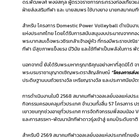
ดร.พัฒพงศ์ พงษ์สกุล ผู้ตรวจราชการกระทรวงท่องเที่ยวและก
ฝ่ายส่งเสริมกีฬา และ นายสมพร ใช้บางยาง นายกสมาคมก
สำหรับ โครงการ Domestic Power Volleyball ดำเนินงา
แห่งประเทศไทย โดยได้รับการสนับสนุนงบประมาณจากกอง
พระบาทสมเด็จพระวชิรเกล้าเจ้าอยู่หัว ที่ทรงมีพระราชปณิ
กีฬา มีสุขภาพแข็งแรง มีวินัย และใช้กีฬาเป็นพลังในการ
นอกจากนี้ ยังได้รับพระมหากรุณาธิคุณอย่างหาที่สุดมิได้ 
พระบรมราชานุญาตเชิญพระตราสัญลักษณ์
“โครงการส่งเ
ประดิษฐานบนถ้วยรางวัล เหรียญรางวัล และประกาศนียบัตร 
การดำเนินงานในปี 2568 สมาคมกีฬาวอลเลย์บอลแห่งประเทศ
กิจกรรมครอบคลุมทั่วประเทศ จำนวนทั้งสิ้น 57 โครงการ ป
เยาวชนทุกช่วงอายุทั่วประเทศ การจัดกิจกรรมพี่สอนน้อง 
และการสรรหา-พัฒนานักกีฬาดาวรุ่งเข้าสู่ แคมป์ระดับชาติ
สำหรับปี 2569 สมาคมกีฬาวอลเลย์บอลแห่งประเทศไทยยังค