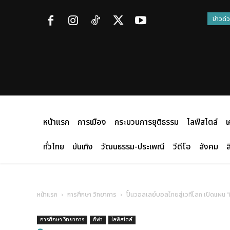
ข่าวด่
หน้าแรก
การเมือง
กระบวนการยุติธรรม
ไลฟ์สไตล์
เ
ทั่วไทย
บันเทิง
วัฒนธรรม-ประเพณี
วีดีโอ
สังคม
ส
หน้าแรก
การศึกษา วิทยาการ
ปั้นวอลเลย์บอลไทยสู่เวทีโลก เปิดแผ
การศึกษา วิทยาการ
กีฬา
ไลฟ์สไตล์