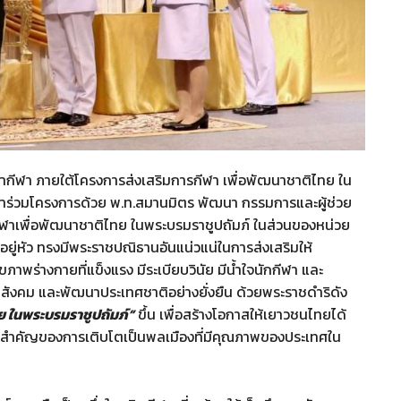
ีฬา ภายใต้โครงการส่งเสริมการกีฬา เพื่อพัฒนาชาติไทย ใน
เข้าร่วมโครงการด้วย พ.ท.สมานมิตร พัฒนา กรรมการและผู้ช่วย
าเพื่อพัฒนาชาติไทย ในพระบรมราชูปถัมภ์ ในส่วนของหน่วย
อยู่หัว ทรงมีพระราชปณิธานอันแน่วแน่ในการส่งเสริมให้
ภาพร่างกายที่แข็งแรง มีระเบียบวินัย มีน้ำใจนักกีฬา และ
ังคม และพัฒนาประเทศชาติอย่างยั่งยืน ด้วยพระราชดำริดัง
ย ในพระบรมราชูปถัมภ์”
ขึ้น เพื่อสร้างโอกาสให้เยาวชนไทยได้
้นฐานสำคัญของการเติบโตเป็นพลเมืองที่มีคุณภาพของประเทศใน