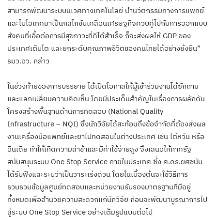
สามารถพัฒนาระบบนิเวศทางเทคโนโลยี นำนวัตกรรมทางการแพทย์
และไบโอเทคมาเป็นกลไกขับเคลื่อนเศรษฐกิจควบคู่ไปกับการออกแบบ
สังคมที่เอื้อต่อการมีสุขภาวะที่ดีได้สำเร็จ ก็จะส่งผลให้ GDP ของ
ประเทศเติบโต และยกระดับคุณภาพชีวิตของคนไทยได้อย่างยั่งยืน”
รมว.อว. กล่าว
ในช่วงท้ายของการบรรยาย ได้เปิดโอกาสให้ผู้เข้าร่วมงานได้ซักถาม
และแลกเปลี่ยนความคิดเห็น โดยมีประเด็นสำคัญในเรื่องการผลักดัน
โครงสร้างพื้นฐานด้านการทดสอบ (National Quality
Infrastructure – NQI) ซึ่งนักวิจัยได้สะท้อนถึงข้อจำกัดที่ต้องส่งผล
งานเครื่องมือแพทย์และยาไปทดสอบในต่างประเทศ เช่น ไต้หวัน หรือ
อินเดีย ทำให้เกิดความล่าช้าและมีค่าใช้จ่ายสูง จึงเสนอให้ภาครัฐ
สนับสนุนระบบ One Stop Service ภายในประเทศ ซึ่ง ศ.ดร.ยศชนัน
ได้รับฟังและระบุว่าเป็นวาระเร่งด่วน โดยในเบื้องต้นจะใช้วิธีการ
รวบรวมข้อมูลศูนย์ทดสอบและหน่วยงานรับรองมาตรฐานที่มีอยู่
ทั้งหมดเพื่ออำนวยความสะดวกแก่นักวิจัย ก่อนจะพัฒนาบูรณาการไป
สู่ระบบ One Stop Service อย่างเต็มรูปแบบต่อไป