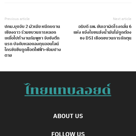
Previous article
Next article
ปคม.บุกจับ 2 ผัวเมีย หนีกบดาน
อธิบดี ธพ. ยันเอาผิดโรงกลั่น 6
เชียงดาว ร่วมขบวนการหลอก
แห่ง แจ้งใบขนส่งน้ำมันไม่ถูกต้อง
เหยื่อไปทำงานกัมพูชา จับขังตึก
ชง DSI เชือดขบวนการกักตุน
นรก บังคับหลอกลงทุนออนไลน์
ใครขัดขืนถูกช็อตไฟฟ้า-ซ้อมปาง
ตาย
ABOUT US
FOLLOW US