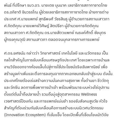
พันธ์ ที่ปรึกษา รมว.อว. นายเตช บุนนาค เลขาธิการสภากาชาดไทย
ดร.อภิชาติ ชินวรรโณ ผู้ช่วยเลขาธิการสภากาชาดไทย ฝ่ายการต่าง
ประเทศ ศ.นายแพทย์ สุทธิพงศ์ วัชรสินธุ ผู้อำนวยการสถานเสาวภา
ศ.กิตติคุณ นายแพทย์วิศิษฎ์ สิตปรีชา ผู้อำนวยการกิตติคุณ
สถานเสาวภา ศ.กิตติคุณ ดร.นายสัตวแพทย์ ณรงค์ศักดิ์ ชัยบุตร
ผู้ทรงคุณวุฒิ สถานเสาวภา ตลอดจนบุคลากรทางการแพทย์
ศ.ดร.ยศชนัน กล่าวว่า วิทยาศาสตร์ เทคโนโลยี และนวัตกรรม เป็น
กลไกสำคัญในการขับเคลื่อนเศรษฐกิจประเทศ โดยเฉพาะการนำผล
งานวิจัยออกจากห้องแล็บไปสู่การใช้ประโยชน์จริงเชิงพาณิชย์ เพื่อ
สร้างมูลค่าเพิ่มและดึงการลงทุนจากภาคเอกชนกลับเข้าสู่ระบบ ดังนั้น
ประเทศไทยต้องเร่งสร้างความมั่นคงทางสุขภาพ ทั้งด้านยา ชีววัตถุ
และวัคซีน ลดการพึ่งพาการนำเข้า พร้อมพัฒนาระบบห่วงโซ่อุปทาน
ตั้งแต่ต้นน้ำถึงปลายน้ำ รวมถึงมุ่งสู่อุตสาหกรรม Wellness
เวชศาสตร์ป้องกัน และการแพทย์แม่นยำ รองรับสังคมสูงวัย หัวใจ
สำคัญที่ต้องร่วมกันขับเคลื่อนคือการสร้างระบบนิเวศนวัตกรรม
(Innovation Ecosystem) ที่เข้มแข็ง โดยเปิดพื้นที่เชื่อมโยงนักวิจัย