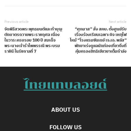
Previous article
Next article
จัดพิธีสวดพระพุทธมนต์และทำบุญ
“ศุภมาส” สั่ง สคบ. ตั้งศูนย์รับ
ตักบาตรถวายพระราชกุศล เนื่อง
เรื่องร้องเรียนเฉพาะกิจ เหตุไฟ
ในวาระครบรอบ 100 ปี สมเด็จ
ไหม้ “โรงแรมซันเดย์ เจ.เอ. พลัส”
พระนางเจ้ารำไพพรรณี พระบรม
พัทยาเร่งดูแลนักท่องเที่ยวถึงที่
ราชินี ในรัชกาลที่ 7
คุ้มครองสิทธิเยียวยาเต็มกำลัง
ABOUT US
FOLLOW US