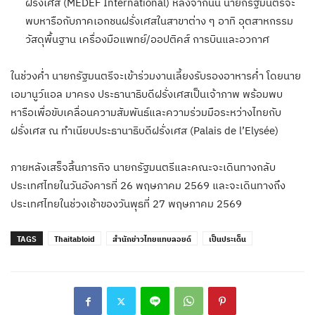
ฝรั่งเศส (MEDEF International) หลังจากนั้น นายกรัฐมนตรีจะ
พบหารือกับภาคเอกชนฝรั่งเศสในสาขาต่าง ๆ อาทิ อุตสาหกรรม
วัสดุพื้นฐาน เครื่องมือแพทย์/ออปติคส์ การบินและอวกาศ
ในช่วงค่ำ นายกรัฐมนตรีจะเข้าร่วมงานเลี้ยงรับรองอาหารค่ำ โดยนาย
เอมานูว์แอล มาครง ประธานาธิบดีฝรั่งเศสเป็นเจ้าภาพ พร้อมพบ
หารือเพื่อขับเคลื่อนความสัมพันธ์และความร่วมมือระหว่างไทยกับ
ฝรั่งเศส ณ ทำเนียบประธานาธิบดีฝรั่งเศส (Palais de l’Elysée)
ภายหลังเสร็จสิ้นภารกิจ นายกรัฐมนตรีและคณะจะเดินทางกลับ
ประเทศไทยในวันอังคารที่ 26 พฤษภาคม 2569 และจะเดินทางถึง
ประเทศไทยในช่วงเช้าของวันพุธที่ 27 พฤษภาคม 2569
TAGS
Thaitabloid
สำนักข่าวไทยแทบลอยด์
เป็นประเด็น