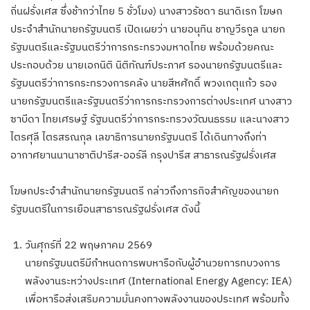
ถิ่นฝรั่งเศส ซึ่งช้ากว่าไทย 5 ชั่วโมง) นางสาวรัชดา ธนาดิเรก โฆษก
ประจำสำนักนายกรัฐมนตรี เปิดเผยว่า นายอนุทิน ชาญวีรกูล นายก
รัฐมนตรีและรัฐมนตรีว่าการกระทรวงมหาดไทย พร้อมด้วยคณะ
ประกอบด้วย นายเอกนิติ นิติทัณฑ์ประภาศ รองนายกรัฐมนตรีและ
รัฐมนตรีว่าการกระทรวงการคลัง นายสีหศักดิ์ พวงเกตุแก้ว รอง
นายกรัฐมนตรีและรัฐมนตรีว่าการกระทรวงการต่างประเทศ นางสาว
ซาบีดา ไทยเศรษฐ์ รัฐมนตรีว่าการกระทรวงวัฒนธรรม และนางสาว
ไตรศุลี ไตรสรณกุล เลขาธิการนายกรัฐมนตรี ได้เดินทางถึงท่า
อากาศยานนานาชาติปารีส-ออร์ลี กรุงปารีส สาธารณรัฐฝรั่งเศส
โฆษกประจำสำนักนายกรัฐมนตรี กล่าวถึงภารกิจสำคัญของนายก
รัฐมนตรีในการเยือนสาธารณรัฐฝรั่งเศส ดังนี้
วันศุกร์ที่ 22 พฤษภาคม 2569
นายกรัฐมนตรีมีกำหนดการพบหารือกับผู้อำนวยการทบวงการ
พลังงานระหว่างประเทศ (International Energy Agency: IEA)
เพื่อหารือส่งเสริมความมั่นคงทางพลังงานของประเทศ พร้อมทั้ง