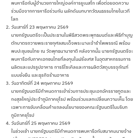
พบหารือกับผู้อำนวยการใหญ่องค์การยูเนสโก เพื่อต่อยอดความ
ร่วมมือจากการหารือร่วมกัน ผลักดันบทบาทวัฒนธรรมไทยในเวที
โลก
วันเสาร์ที่ 23 พฤษภาคม 2569
นายกรัฐมนตรีจะเป็นประธานในพิธีสวดพระพุทธมนต์และพิธีทำบุญ
ตักบาตรถวายพระราชกุศลสมเด็จพระนางเจ้ารำไพพรรณี พร้อม
พบปะชุมชนไทย ณ วัดพุทธนานาชาติ หลังจากนั้น นายกรัฐมนตรีจะ
พบหารือกับภาคเอกชนไทยที่ลงทุนในฝรั่งเศส ในอุตสาหกรรมการ
ผลิตและแปรรูปอาหาร การรีไซเคิลและการผลิตวัสดุบรรจุภัณฑ์
แบบยั่งยืน และธุรกิจร้านอาหาร
วันอาทิตย์ที่ 24 พฤษภาคม 2569
นายกรัฐมนตรีมีกำหนดการเข้าร่วมการประชุมเอกอัครราชทูตและ
กงสุลใหญ่ประจำภูมิภาคยุโรป พร้อมร่วมแลกเปลี่ยนความเห็น โดย
เฉพาะการขับเคลื่อนคำแถลงนโยบายของคณะรัฐมนตรีในบริบท
ภูมิภาคยุโรป
วันจันทร์ที่ 25 พฤษภาคม 2569
ในช่วงเช้า นายกรัฐมนตรีมีกำหนดการพบหารือกับสมาคมนายจ้าง