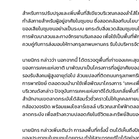
สำหรับการปรับปรุงและเพิ่มพื้นที่สีเขียวบริเวณคลองลำไส้ไ
กำลังกายสำหรับผู้อยู่อาศัยในชุมชน ซึ่งสอดคล้องกับนโ
ของเสียในชุมชนอย่างเป็นระบบ ยกระดับสิ่งแวดล้อมชุมชนให้น่าอ
การพัฒนาสวนและทางจักรยานริมคลอง เพื่อใช้เป็นพื้นที
ควบคู่กับการส่งมอบให้ทางกรุงเทพมหานคร รับไปบริหารจั
นายนิกร กล่าวว่า นอกจากนี้ ได้ตรวจดูพื้นที่เก่าของเคหะส
ของการเคหะแห่งชาติ มาพัฒนาเป็นโครงการที่อยู่อาศัยของ
รองรับสังคมผู้สูงอายุต่อไป ส่วนแปลงที่ติดถนนกรุงเทพกรีฑ
การพาณิชย์ ตลอดจนนำมาใช้เพื่อพัฒนาโครงการ “เคหะเพื่
บริเวณดังกล่าว ปัจจุบันการเคหะแห่งชาติได้ปรับเกลี่ยพื้นที
สำนักงานเขตลาดกระบังได้ล้อมรั้วชั่วคราวไม่ให้บุคคลภายน
กล้องวงจรปิด พร้อมแผงโซลาร์เซลล์ บริเวณเสาไฟฟ้าตล
ลาดกระบัง เพื่อสร้างความปลอดภัยในชีวิตและทรัพย์สินข
นายนิกร กล่าวเพิ่มเติมว่า การลงพื้นที่ครั้งนี้ ตนได้เห็น
ของประชาชนในชุมชนโดยตรง ทำให้สามารถแก้ไขได้อย่างตรงจ