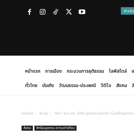
ข่าวด่
หน้าแรก
การเมือง
กระบวนการยุติธรรม
ไลฟ์สไตล์
เ
ทั่วไทย
บันเทิง
วัฒนธรรม-ประเพณี
วีดีโอ
สังคม
ส
หน้าแรก
สังคม
“นิกร” รมว.พม. นำทีม ลุยเคหะร่มเกล้า เร่งแก้ปัญหาต
สังคม
สิทธิมนุษยชน-ความเท่าเทียม