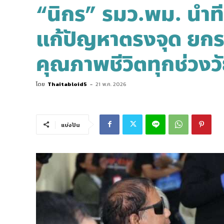
“นิกร” รมว.พม. นำทีม
แก้ปัญหาตรงจุด ยกระ
คุณภาพชีวิตทุกช่วงว
โดย
Thaitabloid5
-
21 พ.ค. 2026
แบ่งปัน