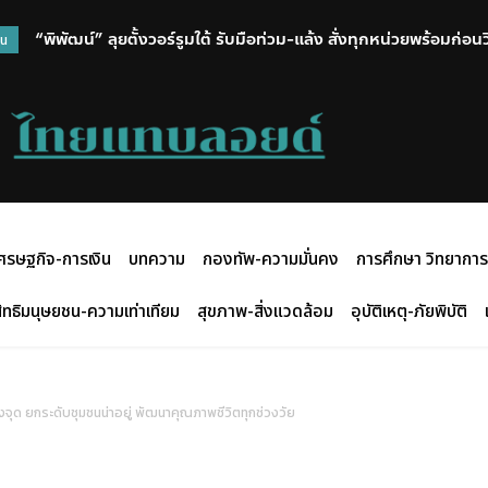
“พิพัฒน์” ลุยตั้งวอร์รูมใต้ รับมือท่วม-แล้ง สั่งทุกหน่วยพร้อมก่อ
วน
ศรษฐกิจ-การเงิน
บทความ
กองทัพ-ความมั่นคง
การศึกษา วิทยาการ
ิทธิมนุษยชน-ความเท่าเทียม
สุขภาพ-สิ่งแวดล้อม
อุบัติเหตุ-ภัยพิบัติ
รงจุด ยกระดับชุมชนน่าอยู่ พัฒนาคุณภาพชีวิตทุกช่วงวัย