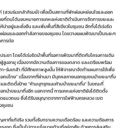
ก่ (สวนร่มเกล้าภิรมย์) เพื่อเป็นสถานที่พักผ่อนหย่อนใจและออก
ยบายที่ตนได้มอบหมายการเคหะแห่งชาติดำเนินการจัดการขยะและ
ยู่และยั่งยืน และเพิ่มพื้นที่สีเขียวในชุมชน อีกทั้งได้เร่งรัด
่พักผ่อนและออกกำลังกายของชุมชน โดยวางแผนพัฒนาเป็นระยะๆ
ดการต่อ
ุขประชา โดยได้เร่งรัดนำพื้นที่รอการพัฒนาที่ติดกับโครงการเดิม
ผู้สูงอายุ เนื่องจากมีความต้องการของตลาด และเตรียมพร้อม
า-ร่มเกล้า ที่มีศักยภาพสูงนั้น ให้พิจารณาจัดทำแผนการใช้เพื่อ
อคนไทย” เนื่องจากที่ผ่านมา มีบุคคลภายนอกชุมชนนำขยะมาทิ้ง
่ และติดตั้งป้าย “ห้ามบุกรุกและห้ามนำขยะมาทิ้ง” ในขณะที่
อกนำขยะมาทิ้งอีก นอกจากนี้ การเคหะแห่งชาติยังได้ติดตั้ง
อดแนวถนน ซึ่งได้รับอนุญาตจากการไฟฟ้านครหลวง เขต
องชุมชน
ถึงปัญหาที่แท้จริง รวมทั้งรับทราบความเดือดร้อน และความต้องการ
ุด ซึ่งเป็นไปตามนโยบายด้านที่อยู่อาศัย ด้วยการส่งเสริม