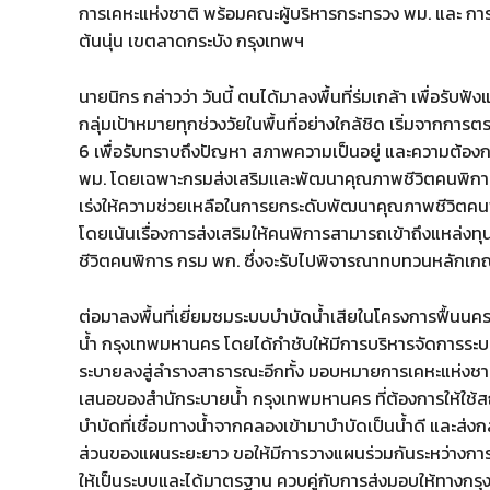
การเคหะแห่งชาติ พร้อมคณะผู้บริหารกระทรวง พม. และ การ
ต้นนุ่น เขตลาดกระบัง กรุงเทพฯ
นายนิกร กล่าวว่า วันนี้ ตนได้มาลงพื้นที่ร่มเกล้า เพื่อ
กลุ่มเป้าหมายทุกช่วงวัยในพื้นที่อย่างใกล้ชิด เริ่มจาก
6 เพื่อรับทราบถึงปัญหา สภาพความเป็นอยู่ และความต้
พม. โดยเฉพาะกรมส่งเสริมและพัฒนาคุณภาพชีวิตคนพิการ (พ
เร่งให้ความช่วยเหลือในการยกระดับพัฒนาคุณภาพชีวิตคนพ
โดยเน้นเรื่องการส่งเสริมให้คนพิการสามารถเข้าถึงแหล่
ชีวิตคนพิการ กรม พก. ซึ่งจะรับไปพิจารณาทบทวนหลักเกณ
ต่อมาลงพื้นที่เยี่ยมชมระบบบำบัดน้ำเสียในโครงการฟื้นนค
น้ำ กรุงเทพมหานคร โดยได้กำชับให้มีการบริหารจัดการระบบ
ระบายลงสู่ลำรางสาธารณะอีกทั้ง มอบหมายการเคหะแห่งชา
เสนอของสำนักระบายน้ำ กรุงเทพมหานคร ที่ต้องการให้ใช้สถ
บำบัดที่เชื่อมทางน้ำจากคลองเข้ามาบำบัดเป็นน้ำดี และส่งกล
ส่วนของแผนระยะยาว ขอให้มีการวางแผนร่วมกันระหว่างการ
ให้เป็นระบบและได้มาตรฐาน ควบคู่กับการส่งมอบให้ทางกร