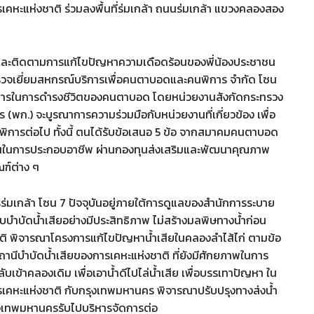
เคหะแห่งชาติ ร่วมลงพื้นที่ร่มเกล้า ถนนร่มเกล้า แขวงคลองสอง
รับฟังและติดตามการแก้ไขปัญหาความเดือดร้อนของพี่น้องประชาชน
การตรวจเยี่ยมสหกรณ์บริการเพื่อคนตาบอดและคนพิการ จำกัด โซน
องการในการดำรงชีวิตของคนตาบอด โดยหน่วยงานสังกัดกระทรวง
ก.) จะบูรณาการความร่วมมือกับหน่วยงานที่เกี่ยวข้อง เพื่อ
ิการต่อไป ทั้งนี้ ตนได้รับข้อเสนอ 5 ข้อ จากสมาคมคนตาบอด
งทุนในการประกอบอาชีพ ผ่านกองทุนส่งเสริมและพัฒนาคุณภาพ
ฑ์ต่าง ๆ
รร่มเกล้า โซน 7 ปัจจุบันอยู่ภายใต้การดูแลของสำนักการระบาย
บำบัดน้ำเสียอย่างมีประสิทธิภาพ ไม่สร้างมลพิษทางน้ำก่อน
ติ พิจารณาโครงการแก้ไขปัญหาน้ำเสียในคลองลำไส้ไก่ ตามข้อ
านีบำบัดน้ำเสียของการเคหะแห่งชาติ ที่ยังมีศักยภาพในการ
ับเข้าคลองเดิม เพื่อเอาน้ำดีไปไล่น้ำเสีย เพื่อบรรเทาปัญหา ใน
เคหะแห่งชาติ กับกรุงเทพมหานคร พิจารณาปรับปรุงทางส่งน้ำ
ุงเทพมหานครรับไปบริหารจัดการต่อ