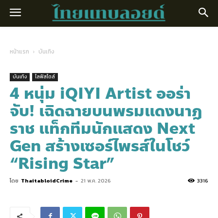
หน้าแรก
บันเทิง
บันเทิง
ไลฟ์สไตล์
4 หนุ่ม iQIYI Artist ออร่า
จับ! เฉิดฉายบนพรมแดงนาฏ
ราช แท็กทีมนักแสดง Next
Gen สร้างเซอร์ไพรส์ในโชว์
“Rising Star”
โดย
ThaitabloidCrime
-
21 พ.ค. 2026
3316