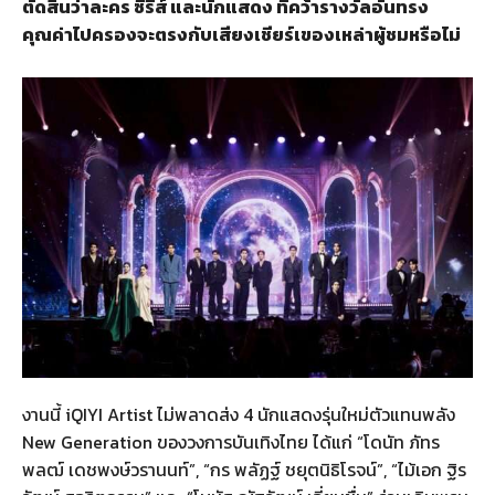
ตัดสินว่าละคร ซีรีส์ และนักแสดง ที่คว้ารางวัลอันทรง
คุณค่าไปครองจะตรงกับเสียงเชียร์เของเหล่าผู้ชมหรือไม่
งานนี้ iQIYI Artist ไม่พลาดส่ง 4 นักแสดงรุ่นใหม่ตัวแทนพลัง
New Generation ของวงการบันเทิงไทย ได้แก่ “โดนัท ภัทร
พลฒ์ เดชพงษ์วรานนท์”, “กร พลัฏฐ์ ชยุตนิธิโรจน์”, “ไม้เอก ฐิร