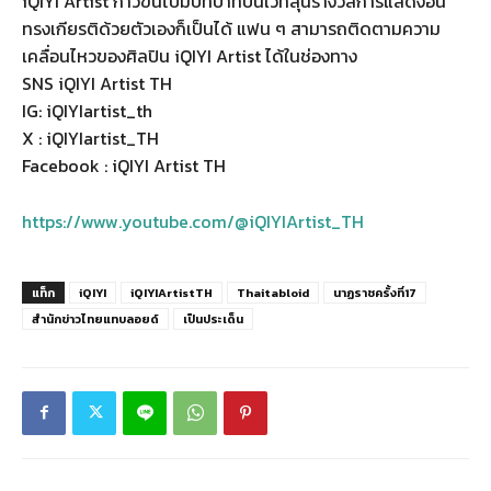
iQIYI Artist ก้าวขึ้นไปมีบทบาทบนเวทีลุ้นรางวัลการแสดงอัน
ทรงเกียรติด้วยตัวเองก็เป็นได้ แฟน ๆ สามารถติดตามความ
เคลื่อนไหวของศิลปิน iQIYI Artist ได้ในช่องทาง
SNS iQIYI Artist TH
IG: iQIYIartist_th
X : iQIYIartist_TH
Facebook : iQIYI Artist TH
https://www.youtube.com/@iQIYIArtist_TH
แท็ก
iQIYI
iQIYIArtistTH
Thaitabloid
นาฏราชครั้งที่17
สำนักข่าวไทยแทบลอยด์
เป็นประเด็น