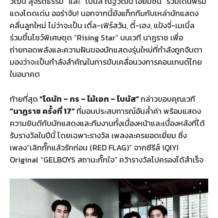
วัฒน์ สุจริตธรรม” และ “โบนัส ณัฐวัฒน์ เอี่ยมชื่น” ร่วมเดินพรม
แดงโดดเด่น ออร่าจับ! นอกจากนี้ยังแท็กทีมกับเหล่านักแสดง
คลื่นลูกใหม่ ไม่ว่าจะเป็น เติ้ล-เฟิร์สวัน, ตี๋-เฮง, แป้งจี่-เมเบิ้ล
ร่วมขึ้นโชว์พิเศษชุด “Rising Star” บนเวที นาฏราช เพื่อ
ถ่ายทอดพลังและความฝันของนักแสดงรุ่นใหม่ที่กำลังถูกจับตา
มองว่าจะเป็นกำลังสำคัญในการขับเคลื่อนวงการคอนเทนต์ไทย
ในอนาคต
ท้ายที่สุด
“โดนัท – กร – ไม้เอก – โบนัส”
กล่าวขอบคุณเวที
“นาฏราช ครั้งที่ 17”
ที่มอบประสบการณ์อันล้ำค่า พร้อมแสดง
ความยินดีกับนักแสดงและทีมงานทั้งเบื้องหน้าและเบื้องหลังที่ได้
รับรางวัลในปีนี้ โดยเฉพาะรางวัล เพลงละครยอดเยี่ยม ซึ่ง
เพลง“เลิกกั๊กแล้วรักก่อน (RED FLAG)” จากซีรีส์ iQIYI
Original “GELBOYS สถานะกั๊กใจ” คว้ารางวัลไปครองได้สำเร็จ