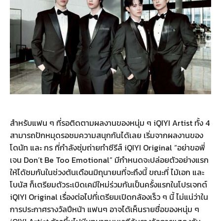
สำหรับแฟน ๆ ที่รอติดตามผลงานของหนุ่ม ๆ iQIYI Artist ทั้ง 4
สามารถปักหมุดรอชมความสนุกกันได้เลย เริ่มจากผลงานของ
โดนัท และ กร ที่กำลังซุ่มถ่ายทำซีรีส์ iQIYI Original “อย่าขอพี่
เจน Don’t Be Too Emotional” มีกำหนดจะปล่อยตัวอย่างแรก
ให้ได้ชมกันในช่วงต้นเดือนมิถุนายนที่จะถึงนี้ ขณะที่ ไม้เอก และ
โบนัส ก็เตรียมตัวระเบิดเคมีใหม่ร่วมกันเป็นครั้งแรกในโปรเจกต์
iQIYI Original เรื่องต่อไปที่เตรียมเปิดกล้องเร็ว ๆ นี้ ไม่แน่ว่าใน
การประกาศรางวัลปีหน้า แฟนๆ อาจได้เห็นรายชื่อของหนุ่ม ๆ