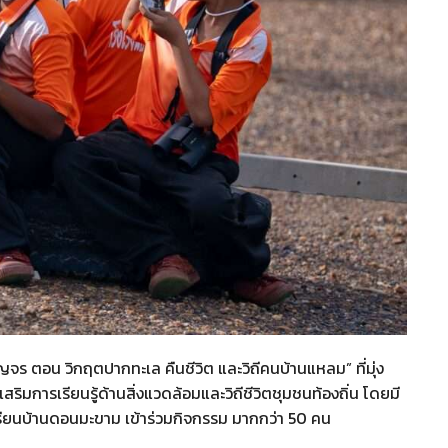
จร ตอน วิกฤตปากทะเล คืนชีวิต และวิถีคนบ้านแหลม” ที่มุ่ง
สริมการเรียนรู้ด้านสิ่งแวดล้อมและวิถีชีวิตชุมชนท้องถิ่น โดยมี
รียนบ้านดอนมะขาม เข้าร่วมกิจกรรม มากกว่า 50 คน