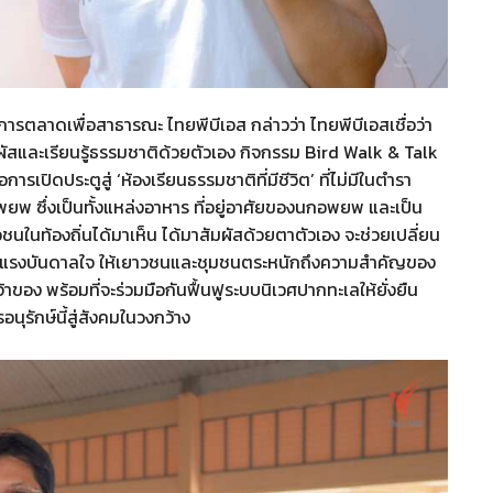
การตลาดเพื่อสาธารณะ ไทยพีบีเอส กล่าวว่า ไทยพีบีเอสเชื่อว่า
สสัมผัสและเรียนรู้ธรรมชาติด้วยตัวเอง กิจกรรม Bird Walk & Talk
ารเปิดประตูสู่ ‘ห้องเรียนธรรมชาติที่มีชีวิต’ ที่ไม่มีในตำรา
 ซึ่งเป็นทั้งแหล่งอาหาร ที่อยู่อาศัยของนกอพยพ และเป็น
ชนในท้องถิ่นได้มาเห็น ได้มาสัมผัสด้วยตาตัวเอง จะช่วยเปลี่ยน
งต่อแรงบันดาลใจ ให้เยาวชนและชุมชนตระหนักถึงความสำคัญของ
เจ้าของ พร้อมที่จะร่วมมือกันฟื้นฟูระบบนิเวศปากทะเลให้ยั่งยืน
นุรักษ์นี้สู่สังคมในวงกว้าง