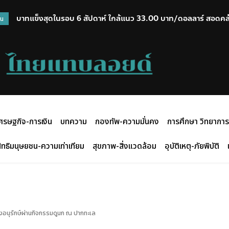
ผบช.ทท.ปฏิวัติตำรวจท่องเที่ยวยุค AI เร่งสปีด Command Cente
วน
รถฯ
ศรษฐกิจ-การเงิน
บทความ
กองทัพ-ความมั่นคง
การศึกษา วิทยาการ
ิทธิมนุษยชน-ความเท่าเทียม
สุขภาพ-สิ่งแวดล้อม
อุบัติเหตุ-ภัยพิบัติ
ลังอนุรักษ์ผ่านกิจกรรมดูนก ณ ปากทะเล