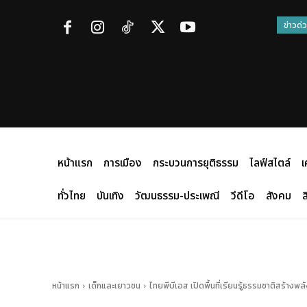
ข่าวด่
หน้าแรก
การเมือง
กระบวนการยุติธรรม
ไลฟ์สไตล์
เ
ทั่วไทย
บันเทิง
วัฒนธรรม-ประเพณี
วีดีโอ
สังคม
ส
หน้าแรก
เด็กและเยาวชน
ไทยพีบีเอส เปิดพื้นที่เรียนรู้ธรรมชาติสร้างพ