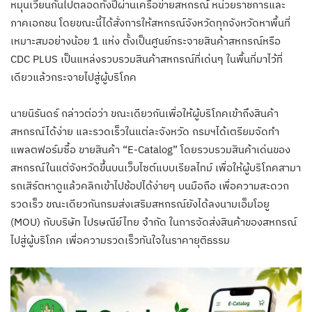
หมุนเวียนกันไปตลอดทั้งปีผ่านเครือข่ายสหกรณ์ หน่วยราชการและ
ภาคเอกชน โดยขณะนี้ได้สั่งการให้สหกรณ์จังหวัดทุกจังหวัดหาพื้นที่
เหมาะสมอย่างน้อย 1 แห่ง ตั้งเป็นศูนย์กระจายสินค้าสหกรณ์หรือ
CDC PLUS เป็นแหล่งรวบรวมสินค้าสหกรณ์ที่เด่นๆ ในพื้นที่มาไว้ที่
เดียวแล้วกระจายไปสู่ผู้บริโภค
นายนิรันดร์ กล่าวต่อว่า ขณะเดียวกันเพื่อให้ผู้บริโภคเข้าถึงสินค้า
สหกรณ์ได้ง่าย และรวดเร็วในแต่ละจังหวัด กรมฯได้เตรียมจัดทำ
แพลตฟอร์มซื้อ ขายสินค้า “E-Catalog” โดยรวบรวมสินค้าเด่นของ
สหกรณ์ในแต่จังหวัดขึ้นบนเว็บไซต์แบบเรียลไทม์ เพื่อให้ผู้บริโภคสามา
รถเสิร์ตหาดูแล้วคลิกเข้าไปช้อปได้ง่ายๆ บนมือถือ เพื่อความสะดวก
รวดเร็ว ขณะเดียวกันกรมส่งเสริมสหกรณ์ยังได้ลงนามเอ็มโอยู
(MOU) กับบริษัท ไปรษณีย์ไทย จำกัด ในการจัดส่งสินค้าของสหกรณ์
ไปสู่ผู้บริโภค เพื่อความรวดเร็วทันใจในราคายุติธรรม