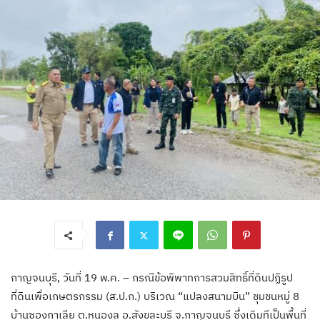
กาญจนบุรี, วันที่ 19 พ.ค. – กรณีข้อพิพาทการสวมสิทธิ์ที่ดินปฏิรูป
ที่ดินเพื่อเกษตรกรรม (ส.ป.ก.) บริเวณ “แปลงสนามบิน” ชุมชนหมู่ 8
บ้านซองกาเลีย ต.หนองลู อ.สังขละบุรี จ.กาญจนบุรี ซึ่งเดิมทีเป็นพื้นที่