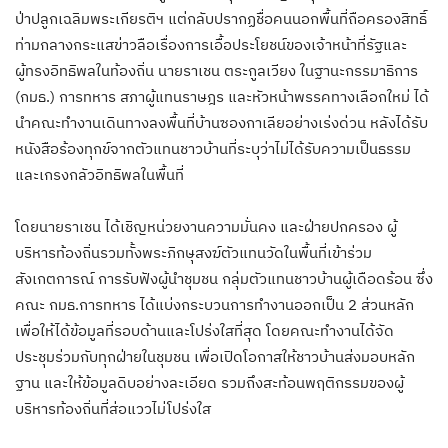
ป่าปลูกเฉลิมพระเกียรติฯ แต่กลับปรากฏชื่อคนนอกพื้นที่ถือครองสิทธิ์
ท่ามกลางกระแสข่าวลือเรื่องการเอื้อประโยชน์ของเจ้าหน้าที่รัฐและ
ผู้ทรงอิทธิพลในท้องถิ่น นายราเชน ตระกูลเวียง ในฐานะกรรมาธิการ
(กมธ.) การทหาร สภาผู้แทนราษฎร และหัวหน้าพรรคทางเลือกใหม่ ได้
นำคณะทำงานเดินทางลงพื้นที่บ้านซองกาเลียอย่างเร่งด่วน หลังได้รับ
หนังสือร้องทุกข์จากตัวแทนชาวบ้านที่ระบุว่าไม่ได้รับความเป็นธรรม
และเกรงกลัวอิทธิพลในพื้นที่
โดยนายราเชน ได้เชิญหน่วยงานความมั่นคง และฝ่ายปกครอง ผู้
บริหารท้องถิ่นรวมทั้งพระภิกษุสงฆ์ตัวแทนวัดในพื้นที่เข้าร่วม
สังเกตการณ์ การรับฟังผู้นำชุมชน กลุ่มตัวแทนชาวบ้านผู้เดือดร้อน ซึ่ง
คณะ กมธ.การทหาร ได้แบ่งกระบวนการทำงานออกเป็น 2 ส่วนหลัก
เพื่อให้ได้ข้อมูลที่รอบด้านและโปร่งใสที่สุด โดยคณะทำงานได้จัด
ประชุมร่วมกับทุกฝ่ายในชุมชน เพื่อเปิดโอกาสให้ชาวบ้านส่งมอบหลัก
ฐาน และให้ข้อมูลดิบอย่างละเอียด รวมถึงสะท้อนพฤติกรรมของผู้
บริหารท้องถิ่นที่ส่อแววไม่โปร่งใส