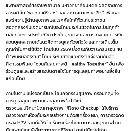
แพทยศาสตร์ศิริราชพยาบาล มหาวิทยาลัยมหิดล ผลิตรายการ
สารคดีสั้น “พบหมอศิริราช” ออกอากาศทางช่อง 7HD เพื่อเผย
แพร่ความรู้ด้านสุขภาพและโรคภัยใกล้ตัวแก่ประชาชน
สอดคล้องกับเจตนารมณ์ของไทยประกันชีวิตในการเป็นทุกคำ
ตอบของการประกันชีวิต ประกันสุขภาพ และการวางแผนการเงิน
ส่วนบุคคล ภายใต้แนวคิดการดูแลด้วยหัวใจ และการเติมเต็ม
คุณค่าในการใช้ชีวิต โดยในปี 2569 ซึ่งตรงกับวาระครบรอบ 40
ปี “พบหมอศิริราช” ไทยประกันชีวิตและศิริราชจึงร่วมกันจัด
กิจกรรมพิเศษ “ชวนกันสุขภาพดี Healthy Together” ขึ้น เพื่อ
ร่วมดูแลและสร้างแรงบันดาลใจในการดูแลสุขภาพอย่างยั่งยืน
แก่คนไทย
ภายในงาน แบ่งออกเป็น 5 โซนกิจกรรมสุขภาพ ครอบคลุมทั้ง
การดูแลสุขภาพกายและสุขภาพใจ ได้แก่
ตรวจและปรึกษาปัญหาสุขภาพ “ศิริราช Checkup” ให้บริการ
ตรวจวิเคราะห์องค์ประกอบร่างกายด้วยเครื่อง BIA, การตรวจคัด
กรอง HPV รวมถึงให้คำปรึกษาเรื่องโภชนาการและสุขภาพโดย
ทีมแพทย์และผู้เชี่ยวชาญจากศิริราช โดยไม่มีค่าใช้จ่าย