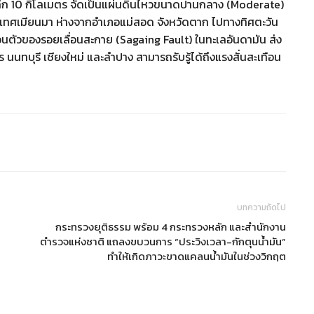
ลึก 10 กิโลเมตร จัดเป็นแผ่นดินไหวขนาดปานกลาง (Moderate)
ะเทศเมียนมา ห่างจากอำเภอแม่สอด จังหวัดตาก ไปทางทิศตะวัน
นตัวของรอยเลื่อนสะกาย (Sagaing Fault) ในทะเลอันดามัน ส่ง
 นนทบุรี เชียงใหม่ และลำปาง สามารถรับรู้ได้ถึงแรงสั่นสะเทือน
บทความถัดไป
กระทรวงยุติธรรม พร้อม 4 กระทรวงหลัก และสำนักงาน
ตำรวจแห่งชาติ แถลงขบวนการ “ประวิงเวลา-กักตุนน้ำมัน”
ทำให้เกิดภาวะขาดแคลนน้ำมันในช่วงวิกฤต