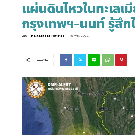
แผ่นดินไหวในทะเลเม
กรุงเทพฯ-นนท์ รู้สึกไ
โดย
ThaitabloidPolitics
-
18 พ.ค. 2026
แบ่งปัน