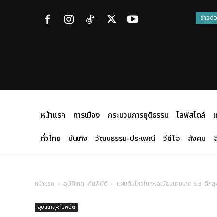
ข่าวด่
หน้าแรก
การเมือง
กระบวนการยุติธรรม
ไลฟ์สไตล์
เ
ทั่วไทย
บันเทิง
วัฒนธรรม-ประเพณี
วีดีโอ
สังคม
ส
หน้าแรก
อุบัติเหตุ-ภัยพิบัติ
แผ่นดินไหวในทะเลเมียนมาขนาด 5.3 ตึกสูง 
อุบัติเหตุ-ภัยพิบัติ