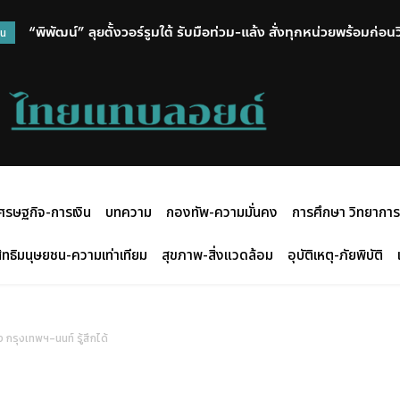
“พิพัฒน์” ลุยตั้งวอร์รูมใต้ รับมือท่วม-แล้ง สั่งทุกหน่วยพร้อมก่อ
วน
ศรษฐกิจ-การเงิน
บทความ
กองทัพ-ความมั่นคง
การศึกษา วิทยาการ
ิทธิมนุษยชน-ความเท่าเทียม
สุขภาพ-สิ่งแวดล้อม
อุบัติเหตุ-ภัยพิบัติ
กรุงเทพฯ-นนท์ รู้สึกได้