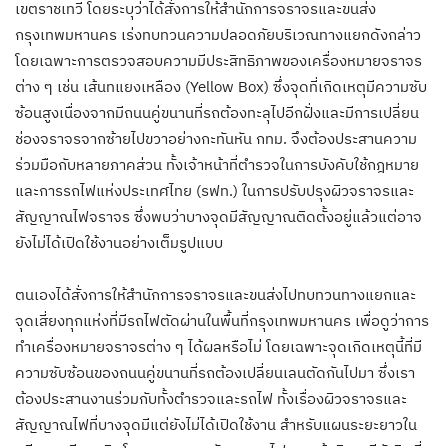
เขตราชเทวี โดยระบุว่าได้สั่งการให้สำนักการจราจรและขนส่ง
กรุงเทพมหานคร เร่งทบทวนความปลอดภัยบริเวณทางแยกดังกล่าว
โดยเฉพาะการตรวจสอบความมีประสิทธิภาพของเครื่องหมายจราจร
ต่าง ๆ เช่น เส้นทแยงเหลือง (Yellow Box) ซึ่งจุดที่เกิดเหตุมีความซับ
ซ้อนสูงเนื่องจากมีถนนคู่ขนานที่รถต้องทะลุไปอีกฝั่งและมีการเปลี่ยน
ช่องจราจรจากซ้ายไปขวาอย่างกะทันหัน กทม. จึงต้องประสานความ
ร่วมมือกับหลายภาคส่วน ทั้งเจ้าหน้าที่ตำรวจในการบังคับใช้กฎหมาย
และการรถไฟแห่งประเทศไทย (รฟท.) ในการปรับปรุงผิวจราจรและ
สัญญาณไฟจราจร ซึ่งพบว่าบางจุดมีสัญญาณติดตั้งอยู่แล้วแต่อาจ
ยังไม่ได้เปิดใช้งานอย่างเต็มรูปแบบ
ตนเองได้สั่งการให้สำนักการจราจรและขนส่งไปทบทวนทางแยกและ
จุดเสี่ยงทุกแห่งที่มีรถไฟตัดผ่านในพื้นที่กรุงเทพมหานคร เพื่อดูว่าการ
ทำเครื่องหมายจราจรต่าง ๆ ได้ผลหรือไม่ โดยเฉพาะจุดเกิดเหตุนี้ที่มี
ความซับซ้อนของถนนคู่ขนานที่รถต้องเปลี่ยนเลนตัดกันไปมา ซึ่งเรา
ต้องประสานงานร่วมกับทั้งตำรวจและรถไฟ ทั้งเรื่องผิวจราจรและ
สัญญาณไฟที่บางจุดมีแต่ยังไม่ได้เปิดใช้งาน สำหรับแผนระยะยาวใน