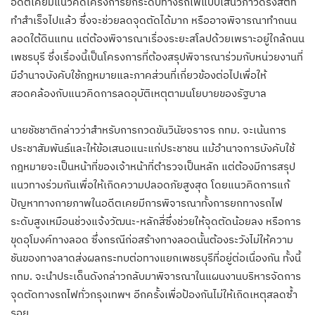
อดีตเคยมีแนวคิดโครงการยกระดับทางรถไฟแบบเส้นวิภาวดีรังสิตที่
ทำสำเร็จไปแล้ว ซึ่งจะช่วยลดจุดตัดได้มาก หรืออาจพิจารณาทำถนน
ลอดใต้ดินแทน แต่ต้องพิจารณาเรื่องระยะสโลปด้วยเพราะอยู่ใกล้ถนน
เพชรบุรี ซึ่งเรื่องนี้เป็นโครงการที่ต้องสรุปพิจารณาร่วมกับหน่วยงานที่
มีอำนาจบังคับใช้กฎหมายและภาคส่วนที่เกี่ยวข้องต่อไปเพื่อให้
สอดคล้องกับแนวคิดการลดอุบัติเหตุตามนโยบายของรัฐบาล
นายชัชชาติกล่าวว่าสำหรับการกวดขันวินัยจราจร กทม. จะเน้นการ
ประชาสัมพันธ์และให้ข้อเสนอแนะแก่ประชาชน แม้อำนาจการบังคับใช้
กฎหมายจะเป็นหน้าที่ของเจ้าหน้าที่ตำรวจเป็นหลัก แต่ต้องมีการสรุป
แนวทางร่วมกันเพื่อให้เกิดความปลอดภัยสูงสุด โดยแนวคิดการแก้
ปัญหาทางกายภาพในอดีตเคยมีการพิจารณาทั้งการยกทางรถไฟ
ระดับสูงเหมือนช่วงแจ้งวัฒนะ-หลักสี่ซึ่งช่วยให้จุดตัดน้อยลง หรือการ
ขุดอุโมงค์ทางลอด ซึ่งกรณีก่อสร้างทางลอดนั้นต้องระวังไม่ให้ความ
ชันของทางลาดส่งผลกระทบต่อทางแยกเพชรบุรีที่อยู่ต่อเนื่องกัน ทั้งนี้
กทม. จะนำประเด็นดังกล่าวกลับมาพิจารณาในแผนงานบริหารจัดการ
จุดตัดทางรถไฟทั่วกรุงเทพฯ อีกครั้งเพื่อป้องกันไม่ให้เกิดเหตุสลดซ้ำ
รอย