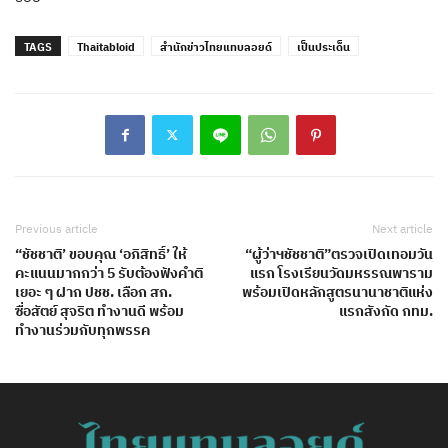
TAGS
Thaitabloid
สำนักข่าวไทยแทบลอยด์
เป็นประเด็น
Previous article
Next article
“ชัชชาติ’ ขอบคุณ ‘อภิสิทธิ์’ ให้
“ผู้ว่าฯชัชชาติ”ตรวจเปิดเทอมวัน
คะแนนมากกว่า 5 รับต้องฟังคำติ
แรก โรงเรียนวัดมหรรณพาราม
เยอะ ๆ ฝาก ปชช. เลือก สก.
พร้อมเปิดหลักสูตรนานาชาติแห่ง
ซื่อสัตย์ สุจริต ทำงานดี พร้อม
แรกสังกัด กทม.
ทำงานร่วมกับทุกพรรค