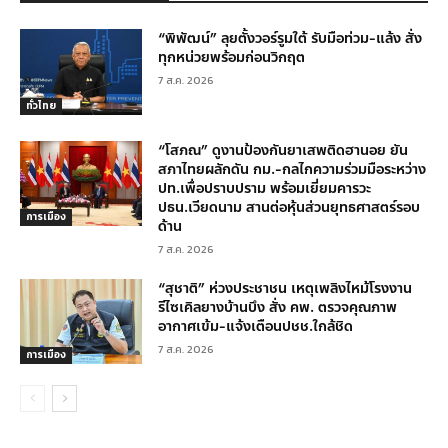
“พิพัฒน์” ลุยตั้งวอร์รูมใต้ รับมือท่วม-แล้ง สั่ง
ทุกหน่วยพร้อมก่อนวิกฤต
7 ส.ค. 2026
ทั่วไทย
“โสภณ” ดูงานป้องกันยาเสพติดฮานอย ยัน
สภาไทยผลักดัน กม.-กลไกความร่วมมือระหว่าง
ปท.เพื่อปราบปราม พร้อมเยี่ยมคารวะ
ปธน.เวียดนาม สานต่อหุ้นส่วนยุทธศาสตร์รอบ
การเมือง
ด้าน
7 ส.ค. 2026
“สุชาติ” ห่วงประชาชน เหตุเพลิงไหม้โรงงาน
รีไซเคิลยางบ้านบึง สั่ง คพ. ตรวจคุณภาพ
อากาศเข้ม-แจ้งเตือนปชช.ใกล้ชิด
7 ส.ค. 2026
การเมือง