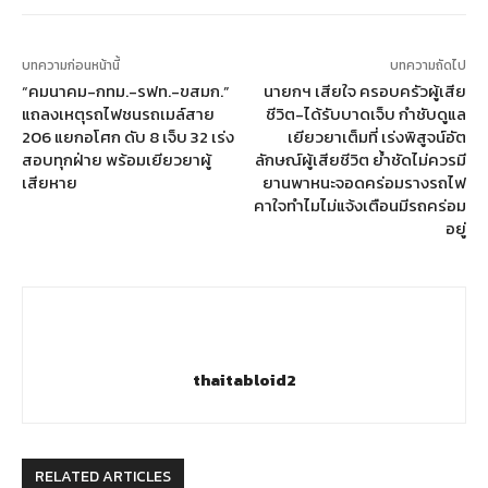
บทความก่อนหน้านี้
บทความถัดไป
“คมนาคม-กทม.-รฟท.-ขสมก.”
นายกฯ เสียใจ ครอบครัวผู้เสีย
แถลงเหตุรถไฟชนรถเมล์สาย
ชีวิต-ได้รับบาดเจ็บ กำชับดูแล
206 แยกอโศก ดับ 8 เจ็บ 32 เร่ง
เยียวยาเต็มที่ เร่งพิสูจน์อัต
สอบทุกฝ่าย พร้อมเยียวยาผู้
ลักษณ์ผู้เสียชีวิต ย้ำชัดไม่ควรมี
เสียหาย
ยานพาหนะจอดคร่อมรางรถไฟ
คาใจทำไมไม่แจ้งเตือนมีรถคร่อม
อยู่
thaitabloid2
RELATED ARTICLES