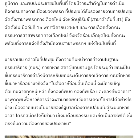
ภูมิภาค และพบปะประชาชนในพื้นที่ โดยมีวาระสำคัญในการดำเนิน
กิจกรรมทางการเมืองของพรรค ที่ประชุมได้รับรองรายงานการประชุม
จัดตั้งสาขาพรรคทางเลือกใหม่ จังหวัดบุรีรัมย์ (สาขาลำดับที่ 31) ซึ่ง
จัดตั้งไปเมื่อวันที่ 15 พฤศจิกายน 2564 และ การเลือกตั้งคณะ
กรรมการสาขาพรรคทางเลือกใหม่ จังหวัดร้อยเอ็ดชุดใหม่ทั้งคณะ
พร้อมทั้งการแจ้งที่ตั้งสำนักงานสาขาพรรคฯ แห่งใหม่ในพื้นที่
นายราเชน กล่าวในที่ประชุม ถึงความคืบหน้าการทำงานในฐานะ
กรรมาธิการ (กมธ.) การทหาร สภาผู้แทนราษฎร โดยระบุว่า ขณะนี้ใน
ชั้นกรรมาธิการกำลังมีการหยิบยกประเด็นการยกเลิกการเกณฑ์ทหาร
ขึ้นมาหารืออย่างจริงจัง “ในสัปดาห์ก่อนสิ้นเดือนนี้ จะมีการเชิญ
ตัวแทนจากทุกหมู่เหล่า ทั้งกองทัพบก กองทัพเรือ และกองทัพอากาศ
มาพูดคุยเพื่อหาวิธีการว่าจะสามารถยกเว้นการเกณฑ์ทหารได้อย่างไร
บ้าง เนื่องจากแนวนโยบายของรัฐบาลต้องการเปลี่ยนไปสู่ระบบทหาร
อาสา ใครที่สมัครใจก็เข้ามา มีเงินเดือนรองรับ และยึดเป็นอาชีพได้ ซึ่ง
ตรงกับความต้องการของประชาชน”