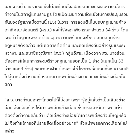
นอกจากนี้ นายราเชน ยังได้สะท้อนถึงอุปสรรคและประสบการณ์การ
ทำงานในสภาผู้แทนราษฎร โดยเปิดเผยความขัดแย้งในการประชุมร่วม
กันของรัฐสภาเมื่อวานนี้ (15) ในวาระการลงมติเห็นชอบกฎหมายค้าง
เก่าที่คณะรัฐมนตรี (ครม.) ส่งให้รัฐสภาพิจารณาจำนวน 34 ร่าง โดย
ระบุว่า ในฐานะพรรคฝ่ายรัฐบาล ตนพร้อมที่จะโหวตสนับสนุนร่าง
กฎหมายดังกล่าว แต่เกิดการคัดค้าน และถกเถียงกันอย่างรุนแรงระ
หว่างา. และสมาชิกวุฒิสภา (ส.ว.) กลุ่มอิสระ เนื่องจาก สว. บางส่วน
ต้องการให้แยกการลงมติร่างกฎหมายออกเป็น 1 ร่าง (แยกเป็น 33
ร่าง และ 1 ร่าง) ขณะที่อีกฝ่ายต้องการให้โหวตพร้อมกันทั้งหมด จนนำ
ไปสู่การตั้งคำถามเรื่องการเคารพเสียงข้างมาก และเสียงข้างน้อยใน
สภา
“ส.ว. บางท่านบอกว่าโหวตไปก็ไม่ชนะ เพราะรู้อยู่แล้วว่าเป็นเสียงข้าง
น้อย จึงเรียกร้องให้เคารพเสียงข้างน้อย ซึ่งทางสภาก็เคารพ แต่ก็
ต้องตั้งคำถามกลับว่า แล้วเสียงข้างน้อยได้เคารพเสียงส่วนใหญ่หรือ
ไม่ จึงทำให้การอภิปรายยืดเยื้ออย่างมาก” หัวหน้าพรรคทางเลือกใหม่
กล่าว