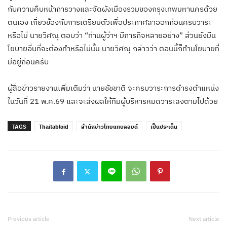
กับความคืบหน้าการวางและจัดผังเมืองรวมของกรุงเทพมหานครด้วย
ตนเอง เกี่ยวข้องกับการเตรียมตัวเพื่อประกาศลาออกก่อนครบวาระ
หรือไม่ นายวิศณุ ตอบว่า “ท่านผู้ว่าฯ มีภารกิจหลายอย่าง” ส่วนยังมีน
โยบายอื่นที่จะต้องทำหรือไม่นั้น นายวิศณุ กล่าวว่า ตอนนี้ก็ทำนโยบายที่
มีอยู่ก่อนครับ
ผู้สื่อข่าวรายงานเพิ่มเติมว่า นายชัชชาติ จะครบวาระการดำรงตำแหน่ง
ในวันที่ 21 พ.ค.69 และจะส่งผลให้ทีมผู้บริหารหมดวาระลงตามไปด้วย
TAGS
Thaitabloid
สำนักข่าวไทยแทบลอยด์
เป็นประเด็น
Previous article
Next article