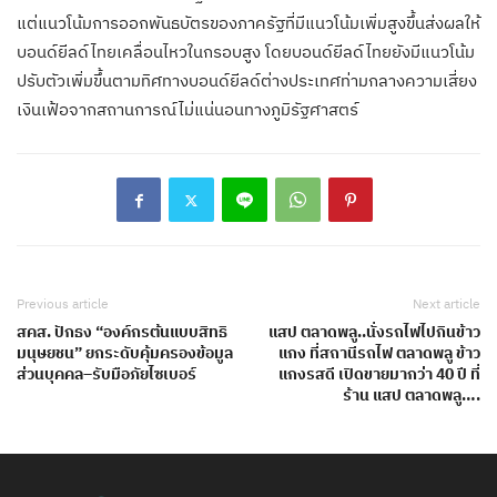
แต่แนวโน้มการออกพันธบัตรของภาครัฐที่มีแนวโน้มเพิ่มสูงขึ้นส่งผลให้
บอนด์ยีลด์ไทยเคลื่อนไหวในกรอบสูง โดยบอนด์ยีลด์ไทยยังมีแนวโน้ม
ปรับตัวเพิ่มขึ้นตามทิศทางบอนด์ยีลด์ต่างประเทศท่ามกลางความเสี่ยง
เงินเฟ้อจากสถานการณ์ไม่แน่นอนทางภูมิรัฐศาสตร์
Previous article
Next article
สคส. ปักธง “องค์กรต้นแบบสิทธิ
แสป ตลาดพลู..นั่งรถไฟไปกินข้าว
มนุษยชน” ยกระดับคุ้มครองข้อมูล
แกง ที่สถานีรถไฟ ตลาดพลู ข้าว
ส่วนบุคคล–รับมือภัยไซเบอร์
แกงรสดี เปิดขายมากว่า 40 ปี ที่
ร้าน แสป ตลาดพลู….